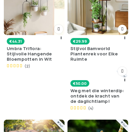
€
44.31
€
29.99
Umbra Triflora:
Stijlvol Bamworld
Stijlvolle Hangende
Plantenrek voor Elke
Bloempotten in Wit
Ruimte
(2)
💬 Poll
€
50.00
Weg met die winterdip:
ontdek de kracht van
de daglichtlamp!
(4)
💬 Poll
💬 Poll