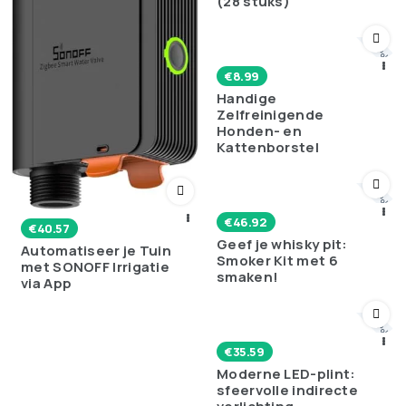
(28 stuks)
💬 Poll
€
8.99
Handige
Zelfreinigende
Honden- en
Kattenborstel
💬 Poll
€
46.92
€
40.57
Geef je whisky pit:
Automatiseer je Tuin
Smoker Kit met 6
met SONOFF Irrigatie
smaken!
via App
💬 Poll
€
35.59
Moderne LED-plint:
sfeervolle indirecte