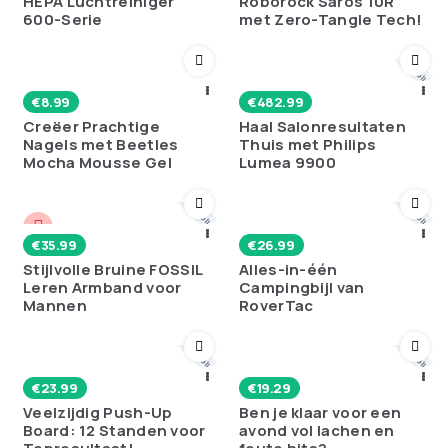
HEPA Luchtreiniger
Roborock Saros 10R
600-Serie
met Zero-Tangle Tech!
Poll
€
8.99
€
482.99
Creëer Prachtige
Haal Salonresultaten
Nagels met Beetles
Thuis met Philips
Mocha Mousse Gel
Lumea 9900
Poll
Poll
€
35.99
€
26.99
Stijlvolle Bruine FOSSIL
Alles-in-één
Leren Armband voor
Campingbijl van
Mannen
RoverTac
Poll
Poll
€
23.99
€
19.29
Veelzijdig Push-Up
Ben je klaar voor een
Board: 12 Standen voor
avond vol lachen en