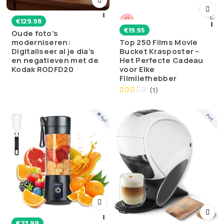
💬 Poll
€
129.98
€
19.95
Oude foto’s
moderniseren:
Top 250 Films Movie
Digitaliseer al je dia’s
Bucket Krasposter –
en negatieven met de
Het Perfecte Cadeau
Kodak RODFD20
voor Elke
Filmliefhebber
(1)
💬 Poll
Poll
€
23.99