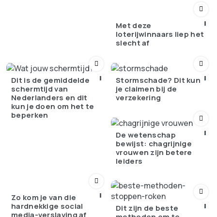
Met deze
loterijwinnaars liep het
slecht af
Dit is de gemiddelde
Stormschade? Dit kun
schermtijd van
je claimen bij de
Nederlanders en dit
verzekering
kun je doen om het te
beperken
De wetenschap
bewijst: chagrijnige
vrouwen zijn betere
leiders
Zo kom je van die
hardnekkige social
Dit zijn de beste
media-verslaving af
methoden om te