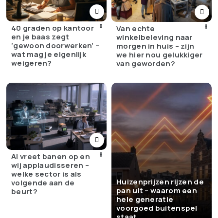
40 graden op kantoor
Van echte
en je baas zegt
winkelbeleving naar
‘gewoon doorwerken’ –
morgen in huis – zijn
wat mag je eigenlijk
we hier nou gelukkiger
weigeren?
van geworden?
AI vreet banen op en
wij applaudisseren –
welke sector is als
Huizenprijzen rijzen de
volgende aan de
pan uit – waarom een
beurt?
hele generatie
voorgoed buitenspel
staat