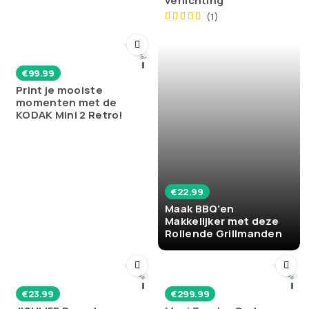
verlichting
(1)
💬 Poll
€
99.99
Print je mooiste
momenten met de
KODAK Mini 2 Retro!
€
22.99
Maak BBQ’en
Makkelijker met deze
Rollende Grillmanden
Poll
Poll
€
23.99
€
299.99