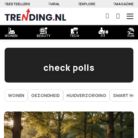
BESTSELLERS
VIRAL
EXPLORE
MAGAZINE
WONEN
BEAUTY
TECH
FIT
FUN
check polls
WONEN
GEZONDHEID
HUIDVERZORGING
SMART HO