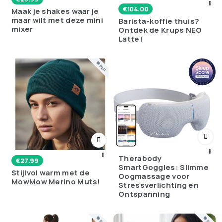
€
104.00
Maak je shakes waar je
maar wilt met deze mini
Barista-koffie thuis?
mixer
Ontdek de Krups NEO
Latte!
💬 Poll
Therabody
€
27.99
SmartGoggles: Slimme
Stijlvol warm met de
Oogmassage voor
MowMow Merino Muts!
Stressverlichting en
Ontspanning
💬 Poll
💬 Poll