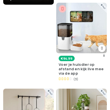
💬 Poll
€
94.99
Voer je huisdier op
afstand en kijk live mee
via de app
(3)
💬 Poll
💬 Poll