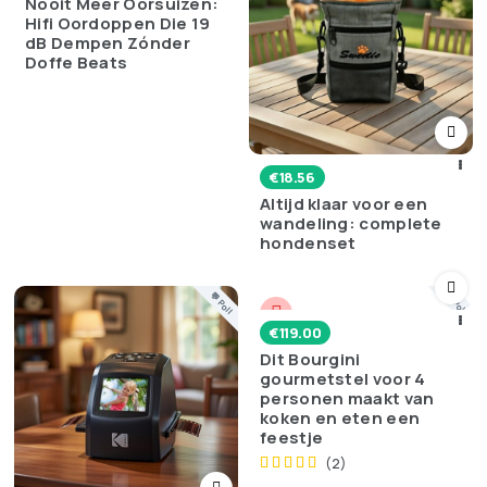
Nooit Meer Oorsuizen:
Hifi Oordoppen Die 19
dB Dempen Zónder
Doffe Beats
€
18.56
Altijd klaar voor een
wandeling: complete
hondenset
💬 Poll
💬 Poll
€
119.00
Dit Bourgini
gourmetstel voor 4
personen maakt van
koken en eten een
feestje
(2)