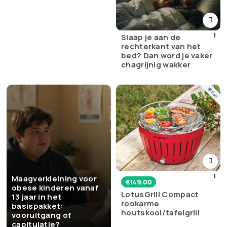
Slaap je aan de
rechterkant van het
bed? Dan word je vaker
chagrijnig wakker
💬 Poll
Maagverkleining voor
€
149.00
obese kinderen vanaf
LotusGrill Compact
13 jaar in het
rookarme
basispakket:
houtskool/tafelgrill
vooruitgang of
capitulatie?