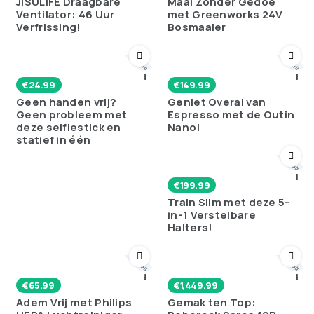
JISULIFE Draagbare
Maai Zonder Gedoe
Ventilator: 46 Uur
met Greenworks 24V
Verfrissing!
Bosmaaier
Poll
Poll
€
24.99
€
149.99
Geen handen vrij?
Geniet Overal van
Geen probleem met
Espresso met de Outin
deze selfiestick en
Nano!
statief in één
Poll
€
199.99
Train Slim met deze 5-
in-1 Verstelbare
Halters!
Poll
Poll
€
65.99
€
1,449.99
Adem Vrij met Philips
Gemak ten Top: