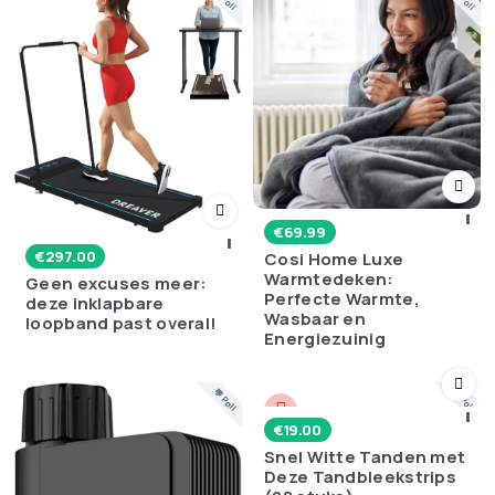
€
69.99
€
297.00
Cosi Home Luxe
Warmtedeken:
Geen excuses meer:
Perfecte Warmte,
deze inklapbare
Wasbaar en
loopband past overal!
Energiezuinig
💬 Poll
💬 Poll
€
19.00
Snel Witte Tanden met
Deze Tandbleekstrips