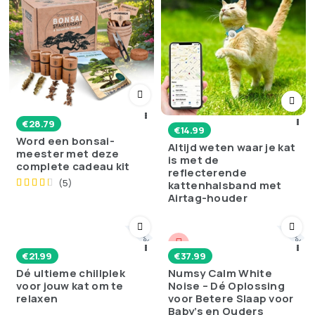
€
28.79
€
14.99
Word een bonsai-
Altijd weten waar je kat
meester met deze
is met de
complete cadeau kit
reflecterende
(5)
kattenhalsband met
Airtag-houder
💬 Poll
💬 Poll
€
21.99
€
37.99
Dé ultieme chillplek
Numsy Calm White
voor jouw kat om te
Noise – Dé Oplossing
relaxen
voor Betere Slaap voor
Baby’s en Ouders