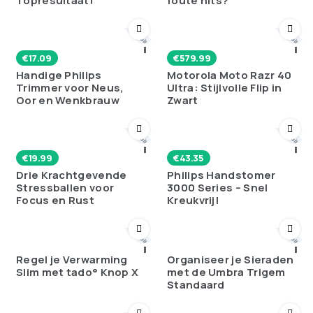
Topresultaat!
foute hits?
Poll
Poll
€
17.09
€
579.99
Handige Philips
Motorola Moto Razr 40
Trimmer voor Neus,
Ultra: Stijlvolle Flip in
Oor en Wenkbrauw
Zwart
Poll
Poll
€
19.99
€
43.35
Drie Krachtgevende
Philips Handstomer
Stressballen voor
3000 Series – Snel
Focus en Rust
Kreukvrij!
Poll
Poll
Regel je Verwarming
Organiseer je Sieraden
Slim met tado° Knop X
met de Umbra Trigem
Standaard