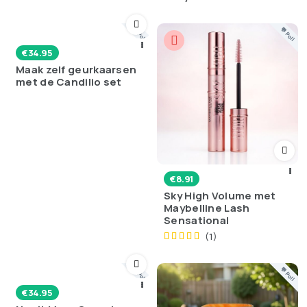
💬 Poll
💬 Poll
€
34.95
Maak zelf geurkaarsen
met de Candilio set
€
8.91
Sky High Volume met
Maybelline Lash
Sensational
(1)
💬 Poll
💬 Poll
€
34.95