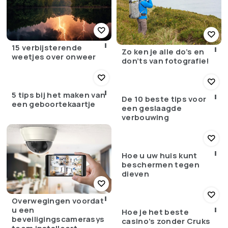
15 verbijsterende
Zo ken je alle do’s en
weetjes over onweer
don’ts van fotografie!
5 tips bij het maken van
De 10 beste tips voor
een geboortekaartje
een geslaagde
verbouwing
Hoe u uw huis kunt
beschermen tegen
dieven
Overwegingen voordat
u een
Hoe je het beste
beveiligingscamerasys
casino’s zonder Cruks