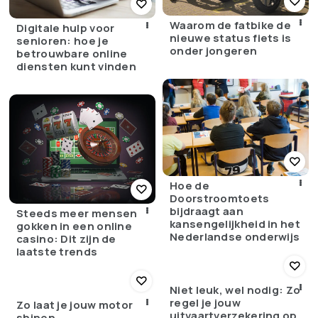
Waarom de fatbike de
Digitale hulp voor
nieuwe status fiets is
senioren: hoe je
onder jongeren
betrouwbare online
diensten kunt vinden
Hoe de
Doorstroomtoets
bijdraagt aan
Steeds meer mensen
kansengelijkheid in het
gokken in een online
Nederlandse onderwijs
casino: Dit zijn de
laatste trends
Niet leuk, wel nodig: Zo
regel je jouw
Zo laat je jouw motor
uitvaartverzekering op
shinen