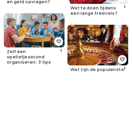
en geld opvragen?
Wat te doen tijdens
een lange treinreis?
Zelf een
spelletjesavond
organiseren: 3 tips
Wat zijn de populairste
Roulette varianten van
dit moment?
Dit is waarom de
traditionele vulpen nog
altijd even populair is