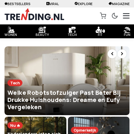
BESTSELLERS
VIRAL
EXPLORE
MAGAZINE
WONEN
BEAUTY
TECH
FIT
FUN
Tech
Welke Robotstofzuiger Past Beter Bij
Drukke Huishoudens: Dreame en Eufy
Vergeleken
Nu 🔥
Opmerkelijk
Nederlanders laten zich