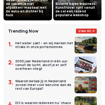
de vakantie niet
Bizarre bajes-business:
afpakken: massaal met
Kunstrover runt vanuit
de auto en dichter bij
de cel een razend
huis
populaire webshop
Trending Now
View All
Het water zakt – en wij merken het
straks in onze portemonnee
2000 jaar Nederland in één uur:
vanuit de lucht, alsof je er zelf
overheen vliegt
Waarom betaal jij in Nederland
zoveel meer voor benzine dan de
rest van Europa?
Dit is waarom iedereen nu ‘chaos