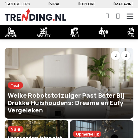
BESTSELLERS
VIRAL
EXPLORE
MAGAZINE
WONEN
BEAUTY
TECH
FIT
FUN
Tech
Welke Robotstofzuiger Past Beter Bij
Drukke Huishoudens: Dreame en Eufy
Vergeleken
Nu 🔥
Opmerkelijk
Nederlanders laten zich