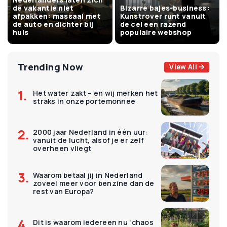
de vakantie niet
Bizarre bajes-business:
afpakken: massaal met
Kunstrover runt vanuit
de auto en dichter bij
de cel een razend
huis
populaire webshop
Trending Now
View All
Het water zakt – en wij merken het
straks in onze portemonnee
2000 jaar Nederland in één uur:
vanuit de lucht, alsof je er zelf
overheen vliegt
Waarom betaal jij in Nederland
zoveel meer voor benzine dan de
rest van Europa?
Dit is waarom iedereen nu ‘chaos