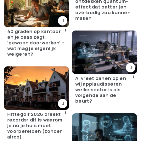
ontdekken quantum-
effect dat batterijen
overbodig zou kunnen
maken
40 graden op kantoor
en je baas zegt
‘gewoon doorwerken’ –
wat mag je eigenlijk
weigeren?
AI vreet banen op en
wij applaudisseren –
welke sector is als
volgende aan de
beurt?
Hittegolf 2026 breekt
records: dit is waarom
je nú je huis moet
voorbereiden (zonder
airco)