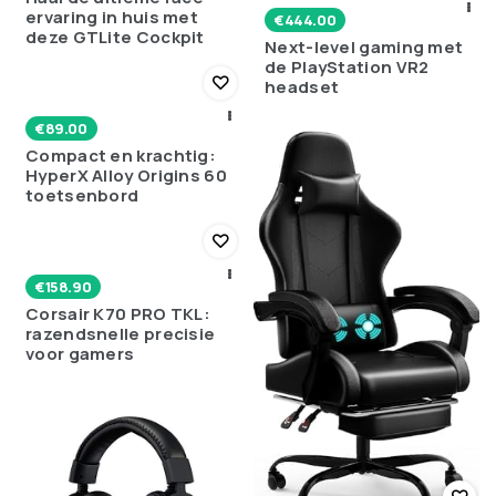
ervaring in huis met
€
444.00
deze GTLite Cockpit
Next-level gaming met
de PlayStation VR2
headset
€
89.00
Compact en krachtig:
HyperX Alloy Origins 60
toetsenbord
€
158.90
Corsair K70 PRO TKL:
razendsnelle precisie
voor gamers