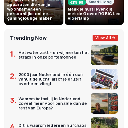
Smart Living
€
115.99
apparaten die van je
woonkamer een
Maak je huis levendig
persoonlijke online
met de Govee RGBIC Led
gaminglounge maken
Vloerlamp
Trending Now
View All
Het water zakt – en wij merken het
straks in onze portemonnee
2000 jaar Nederland in één uur:
vanuit de lucht, alsof je er zelf
overheen vliegt
Waarom betaal jij in Nederland
zoveel meer voor benzine dan de
rest van Europa?
Dit is waarom iedereen nu ‘chaos