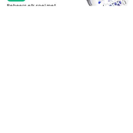
Beheers elk spel met
de 20 knoppen van
Redragon M913
€
25.31
Superlichte Glorious
Model O: jouw wapen
voor de win!
€
55.95
Razendsnel gamen met
de Razer Basilisk V3 X
HyperSpeed
€
33.00
Logitech G502 HERO:
precisie tot 25.600 DPI
voor gamers
€
209.00
Waarom gamers
zweren bij de Razer
BlackWidow V4 Pro
Multiplatform gaming
met de SteelSeries
Arctis Nova 7
Comfort en kwaliteit:
SteelSeries Arctis 7P+