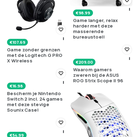
€
98.99
Game langer, relax
harder met deze
masserende
bureaustoel!
€
107.69
Game zonder grenzen
met de Logitech G PRO
X Wireless
€
209.00
Waarom gamers
zweren bij de ASUS
ROG Strix Scope II 96
€
16.98
Bescherm je Nintendo
Switch 2 incl. 24 games
met deze stevige
Sounix Case!
€
54.99