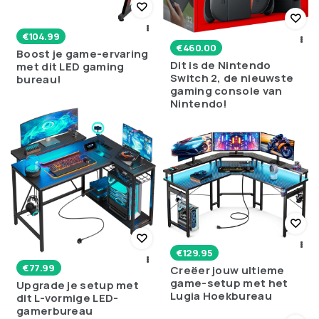
€
104.99
€
460.00
Boost je game-ervaring
Dit is de Nintendo
met dit LED gaming
Switch 2, de nieuwste
bureau!
gaming console van
Nintendo!
€
129.95
€
77.99
Creëer jouw ultieme
game-setup met het
Upgrade je setup met
Lugia Hoekbureau
dit L-vormige LED-
gamerbureau