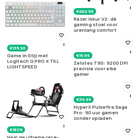
€
660.98
Razer Iskur V2: dé
gaming stoel voor
urenlang comfort
€
139.90
Game in Stijl met
€
19.99
Logitech G PRO X TKL
Zelotes T90: 9200 DPI
LIGHTSPEED
precisie voor elke
gamer
€
119.99
HyperX Pulsefire Saga
Pro: 90 uur gamen
zonder opladen
€
181.19
Haal de ultieme race-