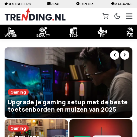
BESTSELLERS
VIRAL
EXPLORE
MAGAZINE
WONEN
BEAUTY
TECH
FIT
FUN
Gaming
Upgrade je gaming setup met de beste
toetsenborden en muizen van 2025
Gaming
5 Smart Home-