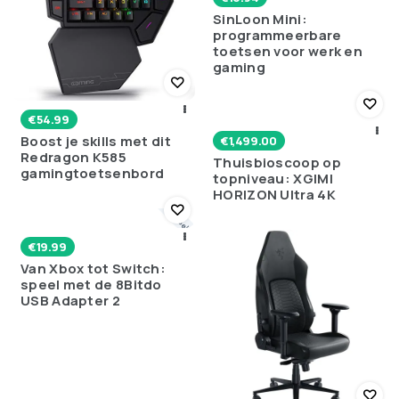
SinLoon Mini:
programmeerbare
toetsen voor werk en
gaming
€
54.99
Boost je skills met dit
€
1,499.00
Redragon K585
Thuisbioscoop op
gamingtoetsenbord
topniveau: XGIMI
HORIZON Ultra 4K
Bestseller
€
19.99
Van Xbox tot Switch:
speel met de 8Bitdo
USB Adapter 2