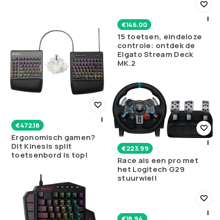
€
146.00
15 toetsen, eindeloze
controle: ontdek de
Elgato Stream Deck
MK.2
€
472.18
Ergonomisch gamen?
Dit Kinesis split
€
223.99
toetsenbord is top!
Race als een pro met
het Logitech G29
stuurwiel!
€
18.94