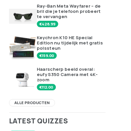
Ray-Ban Meta Wayfarer – de
bril die je telefoon probeert
te vervangen
€
428.99
Keychron K10 HE Special
Edition nu tijdelijk met gratis
polssteun
€
159.00
Haarscherp beeld overal:
eufy S350 Camera met 4K-
zoom
€
112.00
ALLE PRODUCTEN
LATEST QUIZZES