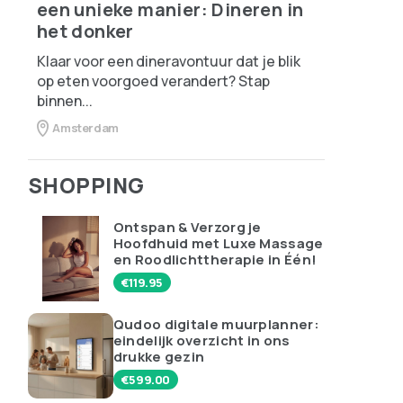
een unieke manier: Dineren in
het donker
Klaar voor een dineravontuur dat je blik
op eten voorgoed verandert? Stap
binnen...
Amsterdam
SHOPPING
Ontspan & Verzorg je
Hoofdhuid met Luxe Massage
en Roodlichttherapie in Één!
€
119.95
Qudoo digitale muurplanner:
eindelijk overzicht in ons
drukke gezin
€
599.00