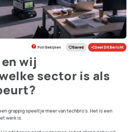
Poll Bekijken
Saved
Deel Dit Bericht
 en wij
welke sector is als
beurt?
 geen grappig speeltje meer van techbro’s. Het is een
et werk is.