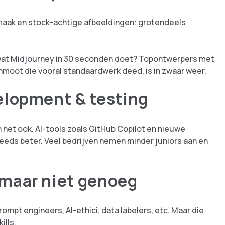
pmaak en stock-achtige afbeeldingen: grotendeels
 wat Midjourney in 30 seconden doet? Topontwerpers met
nmoot die vooral standaardwerk deed, is in zwaar weer.
elopment & testing
het ook. AI-tools zoals GitHub Copilot en nieuwe
eds beter. Veel bedrijven nemen minder juniors aan en
 maar niet genoeg
rompt engineers, AI-ethici, data labelers, etc. Maar die
ills.