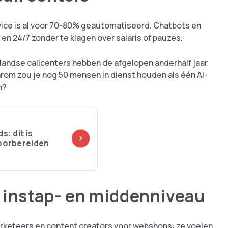
ervice is al voor 70-80% geautomatiseerd. Chatbots en
 en 24/7 zonder te klagen over salaris of pauzes.
landse callcenters hebben de afgelopen anderhalf jaar
om zou je nog 50 mensen in dienst houden als één AI-
n?
s: dit is
voorbereiden
p instap- en middenniveau
arketeers en content creators voor webshops: ze voelen