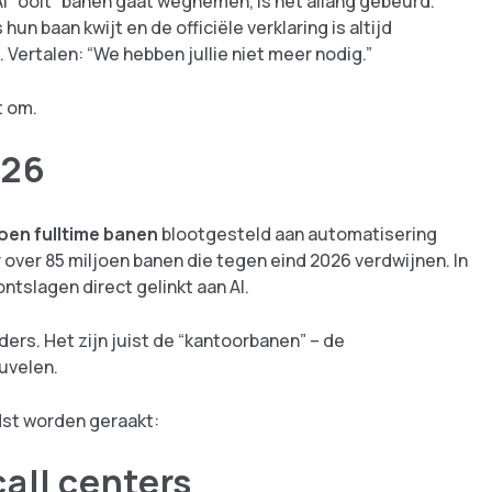
AI “ooit” banen gaat wegnemen, is het allang gebeurd.
un baan kwijt en de officiële verklaring is altijd
k. Vertalen: “We hebben jullie niet meer nodig.”
t om.
026
joen fulltime banen
blootgesteld aan automatisering
over 85 miljoen banen die tegen eind 2026 verdwijnen. In
ntslagen direct gelinkt aan AI.
ers. Het zijn juist de “kantoorbanen” – de
uvelen.
dst worden geraakt:
call centers