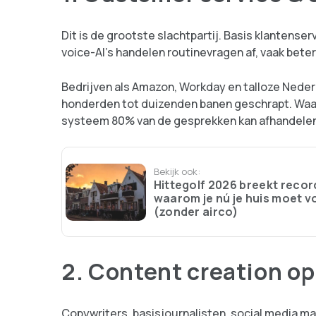
Dit is de grootste slachtpartij. Basis klantens
voice-AI’s handelen routinevragen af, vaak beter
Bedrijven als Amazon, Workday en talloze Neder
honderden tot duizenden banen geschrapt. Waar
systeem 80% van de gesprekken kan afhandele
Bekijk ook:
Hittegolf 2026 breekt record
waarom je nú je huis moet 
(zonder airco)
2. Content creation o
Copywriters, basisjournalisten, social media m