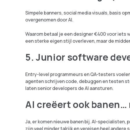
Simpele banners, social media visuals, basis o
overgenomen door AI.
Waarom betaal je een designer €400 voor iets
een sterke eigen stijl overleven, maar de midde
5. Junior software dev
Entry-level programmeurs en QA-testers voelen 
agenten schrijven code, debuggen en testen ste
laten senior developers de AI aansturen.
AI creëert ook banen…
Ja, er komen nieuwe banen bij. AI-specialisten, p
zijn veel minder talrijk en vereisen heel andere sk