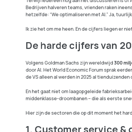
Terwijl iedereen nog aan het discussiëren is of 
Bedrijven halveren teams, vrienden raken ineens h
hetzelfde: “We optimaliseren met AI.” Ja, tuurlij
Ik zie het om me heen. En de cijfers liegen er nie
De harde cijfers van 2
Volgens Goldman Sachs zijn wereldwijd
300 mil
door AI. Het World Economic Forum sprak eerder 
de VS alleen al werden in 2025 al tienduizenden o
En het gaat niet om laagopgeleide fabrieksarbeid
middenklasse-droombanen – die als eerste sne
Hier zijn de sectoren die op dit moment het har
1. Customer service & 