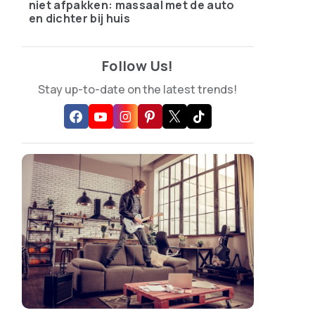
niet afpakken: massaal met de auto
en dichter bij huis
Follow Us!
Stay up-to-date on the latest trends!