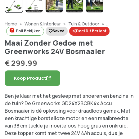
Home
»
Wonen & Interieur
»
Tuin & Outdoor
»
Gereedschap
»
Maai Zonder Gedoe met Greenworks 24V
Poll Bekijken
Saved
Deel Dit Bericht
Bosmaaier
Maai Zonder Gedoe met
Greenworks 24V Bosmaaier
€
299.99
Koop Product
Ben je klaar met het gesleep met snoeren en benzine in
de tuin? De Greenworks GD24X2BCBK4x Accu
Bosmaaier is dé oplossing voor draadloos gemak. Met
een krachtige borstelloze motor en een maaibreedte
van 38 cm tackle je moeiteloos hoog gras en onkruid.
Deze topper komt met twee 24V 4Ah accu’s, dus je