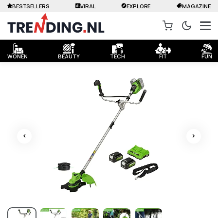
BESTSELLERS
VIRAL
EXPLORE
MAGAZINE
WONEN
BEAUTY
TECH
FIT
FUN