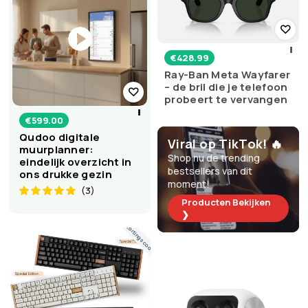
€
428.99
Ray-Ban Meta Wayfarer
– de bril die je telefoon
probeert te vervangen
€
599.00
Qudoo digitale
Viral op TikTok! 🔥
muurplanner:
Shop nu de trending
eindelijk overzicht in
bestsellers van dit
ons drukke gezin
moment!
(3)
Producten Bekijken
❯
Kortingscode