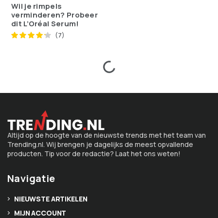
Wil je rimpels
verminderen? Probeer
dit L’Oréal Serum!
€
99.99
(7)
Reis zonder zorgen
met deze Anker
Powerbank van
25.000mAh
💬 Poll
€
39.99
€
27.95
Verser kan niet:
Perfecte teint? Meroda
€
149.00