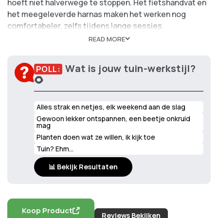
hoeft niet halverwege te stoppen. Het fietshandvat en
het meegeleverde harnas maken het werken nog
comfortabeler, zelfs tijdens lange sessies.
READ MORE
Gebruikers zijn vooral blij met de vrijheid die draadloos
maaien biedt en de stille werking vergeleken met
Wat is jouw tuin-werkstijl?
POLL:
benzine-modellen. Kort gezegd, met deze bosmaaier
🌻
wordt tuinonderhoud een fluitje van een cent!
Alles strak en netjes, elk weekend aan de slag
Maaibreedte:
38 cm voor efficiënt maaien
Gewoon lekker ontspannen, een beetje onkruid
Motor:
Borstelloze motor voor meer kracht en
mag
duurzaamheid
Planten doen wat ze willen, ik kijk toe
Accu:
Twee 24V 4Ah accu’s en oplader
Tuin? Ehm…
inbegrepen
Extra’s:
Inclusief harnas en fietshandvat voor
📊 Bekijk Resultaten
comfort
Koop Product
Reviews Bekijken