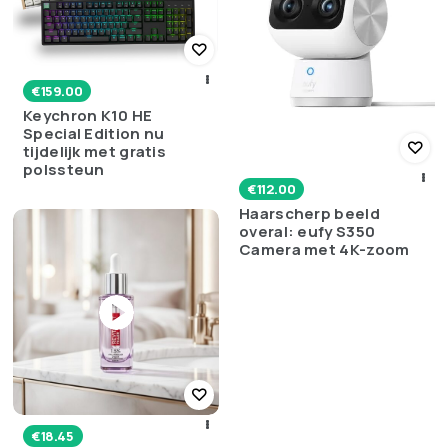
€
159.00
Keychron K10 HE
Special Edition nu
tijdelijk met gratis
polssteun
€
112.00
Haarscherp beeld
overal: eufy S350
Camera met 4K-zoom
Bestseller
€
18.45