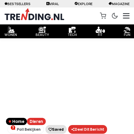
BESTSELLERS
VIRAL
EXPLORE
MAGAZINE
WONEN
BEAUTY
TECH
FIT
FUN
Home
Dieren
Poll Bekijken
Saved
Deel Dit Bericht