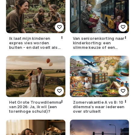
Ik laat mijn kinderen
Van seniorenkorting naar
expres vies worden
kinderkorting: een
buiten – en dat voelt als
slimme keuze of een
verzet
pijnlijke ruil?
Het Grote Trouwdilemma
Zomervakantie A vs B: 10
van 2026: Ja, ik wil (een
dilemma’s waar iedereen
torenhoge schuld)?
over struikelt