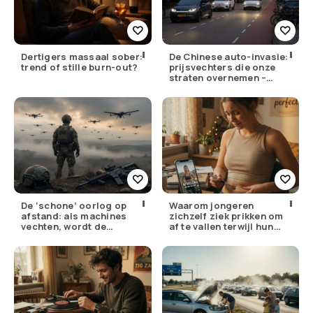
Dertigers massaal sober:
De Chinese auto-invasie:
trend of stille burn-out?
prijsvechters die onze
straten overnemen –
maar hoe goed zijn ze
écht?
De ‘schone’ oorlog op
Waarom jongeren
afstand: als machines
zichzelf ziek prikken om
vechten, wordt de
af te vallen terwijl hun
drempel om te doden
ouders de huisarts
lager
bellen