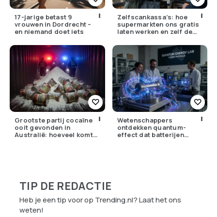
17-jarige betast 9
Zelfscankassa’s: hoe
vrouwen in Dordrecht –
supermarkten ons gratis
en niemand doet iets
laten werken en zelf de
winst opstrijken
Grootste partij cocaïne
Wetenschappers
ooit gevonden in
ontdekken quantum-
Australië: hoeveel komt
effect dat batterijen
er eigenlijk Nederland
overbodig zou kunnen
binnen?
maken
TIP DE REDACTIE
Heb je een tip voor op Trending.nl? Laat het ons
weten!