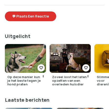
💬 Plaats Een Reactie
Uitgelicht
Op deze manier kun
Zoveel kost het laten
Slimme
je het beste tegen je
opzetten van een
voor
hond praten
overleden huisdier
dierenl
top gad
huisdie
Laatste berichten