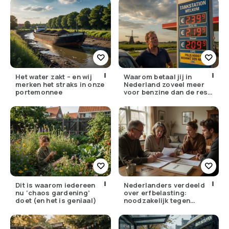
Het water zakt – en wij
Waarom betaal jij in
merken het straks in onze
Nederland zoveel meer
portemonnee
voor benzine dan de rest
van Europa?
Dit is waarom iedereen
Nederlanders verdeeld
nu ‘chaos gardening’
over erfbelasting:
doet (en het is geniaal)
noodzakelijk tegen
ongelijkheid of oneerlijk?