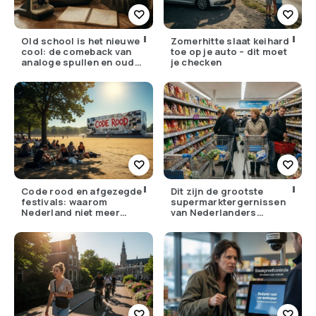
Old school is het nieuwe
Zomerhitte slaat keihard
cool: de comeback van
toe op je auto – dit moet
analoge spullen en oude
je checken
gewoontes
Code rood en afgezegde
Dit zijn de grootste
festivals: waarom
supermarktergernissen
Nederland niet meer
van Nederlanders
tegen zijn eigen weer kan
(herken jij ze?)