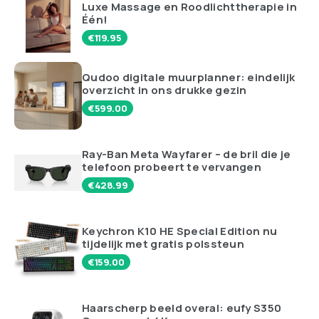
Luxe Massage en Roodlichttherapie in
Één!
€
119.95
Qudoo digitale muurplanner: eindelijk
overzicht in ons drukke gezin
€
599.00
Ray-Ban Meta Wayfarer – de bril die je
telefoon probeert te vervangen
€
428.99
Keychron K10 HE Special Edition nu
tijdelijk met gratis polssteun
€
159.00
Haarscherp beeld overal: eufy S350