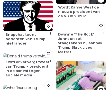
Wordt Kanye West de
nieuwe president van
de VS in 2020?
Dwayne ‘The Rock’
Snapchat toont
Johnson zet
berichten van Trump
vraagtekens bij aanpak
niet langer
Trump Black Lives
Matter
Twitter verbergt tweet
van Trump – president
in de aanval tegen
sociale media
Trump stopt voorlopig
Donald Trump
financiering van WHO
overtuigd dat
Coronavirus uit lab