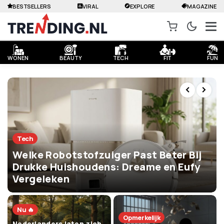
BESTSELLERS
VIRAL
EXPLORE
MAGAZINE
WONEN
BEAUTY
TECH
FIT
FUN
Tech
Welke Robotstofzuiger Past Beter Bij
Drukke Huishoudens: Dreame en Eufy
Vergeleken
Nu 🔥
Opmerkelijk
Nederlanders laten zich