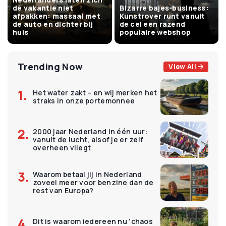
de vakantie niet
Bizarre bajes-business:
afpakken: massaal met
Kunstrover runt vanuit
de auto en dichter bij
de cel een razend
huis
populaire webshop
Trending Now
View All
Het water zakt – en wij merken het
straks in onze portemonnee
2000 jaar Nederland in één uur:
vanuit de lucht, alsof je er zelf
overheen vliegt
Waarom betaal jij in Nederland
zoveel meer voor benzine dan de
rest van Europa?
Dit is waarom iedereen nu ‘chaos