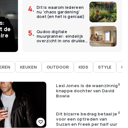
Dit is waarom iedereen
€
11
nu ‘chaos gardening’
ermomenten kosten
O
doet (en het is geniaal)
s:
 – en dat is precies
L
t de
Qudoo digitale
ire
muurplanner: eindelijk
goed werken
É
overzicht in ons drukke
gezin
IEREN
KEUKEN
OUTDOOR
KIDS
STYLE
GA
Lexi Jones is de waanzinnig
knappe dochter van David
Bowie
Dit bizarre bedrag betaal je
voor een optreden van
Suzan en Freek per half uur