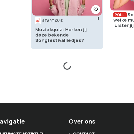
Sm
POLL:
welke mu
START QUIZ
luister ji
Muziekquiz: Herken jij
deze bekende
Songfestivalliedjes?
avigatie
Over ons
NIEUWSTE ARTIKELEN
CONTACT