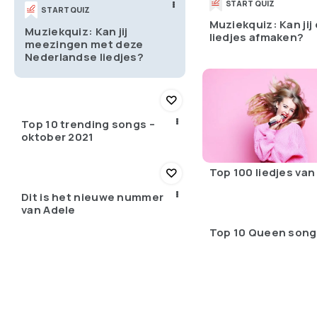
START QUIZ
START QUIZ
Muziekquiz: Kan jij
Muziekquiz: Kan jij
liedjes afmaken?
meezingen met deze
Nederlandse liedjes?
Top 10 trending songs –
oktober 2021
Top 100 liedjes van
Dit is het nieuwe nummer
van Adele
Top 10 Queen son