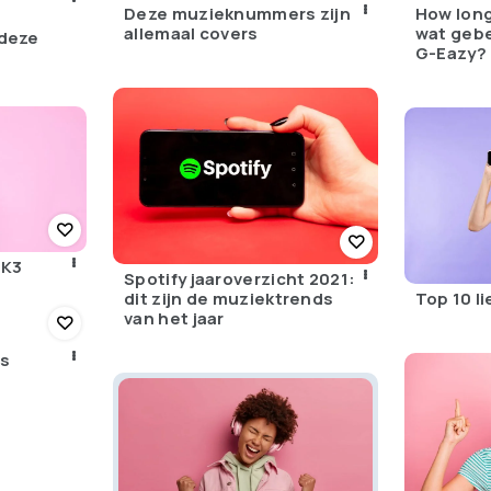
Deze muzieknummers zijn
How long
allemaal covers
wat geb
 deze
G-Eazy?
 K3
Spotify jaaroverzicht 2021:
dit zijn de muziektrends
Top 10 l
van het jaar
gs