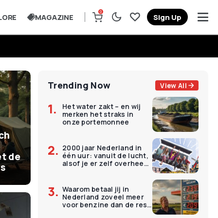
0
LORE
MAGAZINE
Sign Up
Trending Now
View All
Het water zakt – en wij
merken het straks in
onze portemonnee
ich
2000 jaar Nederland in
t de
één uur: vanuit de lucht,
alsof je er zelf overheen
is
vliegt
Waarom betaal jij in
Nederland zoveel meer
voor benzine dan de rest
van Europa?