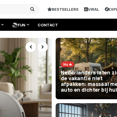
BESTSELLERS
VIRAL
EXP
FUN
CONTACT
Nu 🔥
Nederlanders laten z
de vakantie niet
afpakken: massaal me
auto en dichter bij hu