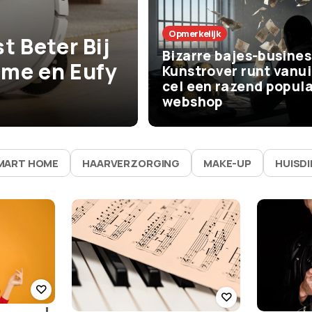
Het Leven
Opmerkelijk
t Beter Bij
De beste zom
Bizarre bajes-busines
me en Eufy
vaak bijna niks
Kunstrover runt vanui
cel een razend popula
waarom ze zo 
webshop
MART HOME
HAARVERZORGING
MAKE-UP
HUISD