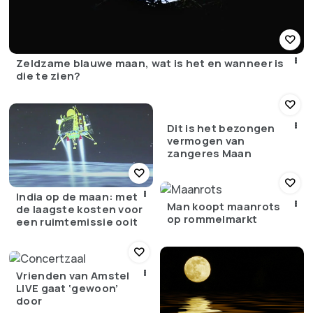
Zeldzame blauwe maan, wat is het en wanneer is
die te zien?
Dit is het bezongen
vermogen van
zangeres Maan
India op de maan: met
Man koopt maanrots
de laagste kosten voor
op rommelmarkt
een ruimtemissie ooit
Vrienden van Amstel
LIVE gaat ‘gewoon’
door