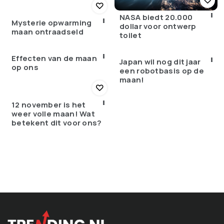
NASA biedt 20.000
Mysterie opwarming
dollar voor ontwerp
maan ontraadseld
toilet
Effecten van de maan
Japan wil nog dit jaar
op ons
een robotbasis op de
maan!
12 november is het
weer volle maan! Wat
betekent dit voor ons?