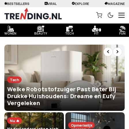
BESTSELLERS
VIRAL
EXPLORE
MAGAZINE
WONEN
BEAUTY
TECH
FIT
FUN
Tech
Welke Robotstofzuiger Past Beter Bij
Drukke Huishoudens: Dreame en Eufy
Vergeleken
Nu 🔥
Opmerkelijk
Nederlanders laten zich