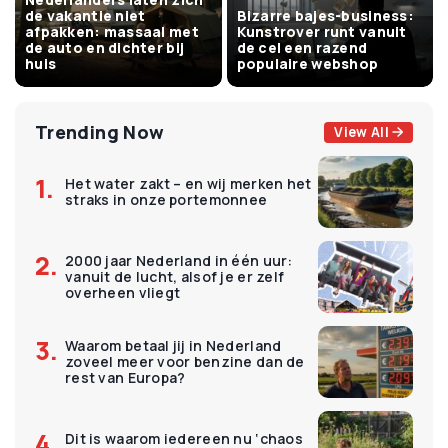
de vakantie niet
Bizarre bajes-business:
afpakken: massaal met
Kunstrover runt vanuit
de auto en dichter bij
de cel een razend
huis
populaire webshop
Trending Now
View All
Het water zakt – en wij merken het
straks in onze portemonnee
2000 jaar Nederland in één uur:
vanuit de lucht, alsof je er zelf
overheen vliegt
Waarom betaal jij in Nederland
zoveel meer voor benzine dan de
rest van Europa?
Dit is waarom iedereen nu ‘chaos