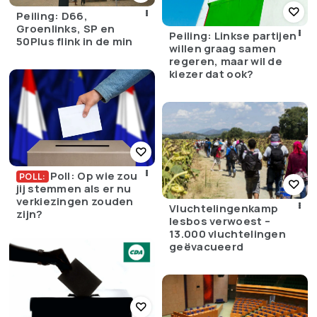
Peiling: D66,
Groenlinks, SP en
Peiling: Linkse partijen
50Plus flink in de min
willen graag samen
regeren, maar wil de
kiezer dat ook?
Poll: Op wie zou
POLL:
jij stemmen als er nu
verkiezingen zouden
Vluchtelingenkamp
zijn?
lesbos verwoest –
13.000 vluchtelingen
geëvacueerd