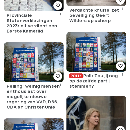
Verdachte knuffel zet
Provinciale
beveiliging Geert
Statenverkiezingen
Wilders op scherp
2023: dit verdient een
Eerste Kamerlid
Poll: Zou jij nog
POLL:
op dezelfde partij
Peiling: weinig mensen
stemmen?
enthousiast over
mogelijke nieuwe
regering van VVD, D66,
CDA en ChristenUnie