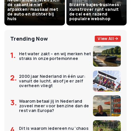
de vakantie niet
Bizarre bajes-business:
afpakken: massaal met
Kunstrover runt vanuit
de auto en dichter bij
de cel een razend
huis
populaire webshop
Trending Now
View All
Het water zakt – en wij merken het
straks in onze portemonnee
2000 jaar Nederland in één uur:
vanuit de lucht, alsof je er zelf
overheen vliegt
Waarom betaal jij in Nederland
zoveel meer voor benzine dan de
rest van Europa?
Dit is waarom iedereen nu ‘chaos