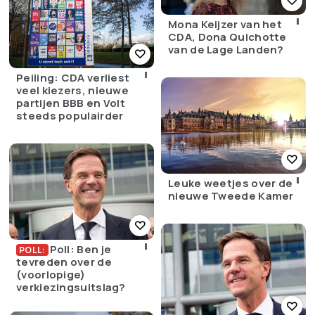
Mona Keijzer van het
CDA, Dona Quichotte
van de Lage Landen?
Peiling: CDA verliest
veel kiezers, nieuwe
partijen BBB en Volt
steeds populairder
Leuke weetjes over de
nieuwe Tweede Kamer
Poll: Ben je
POLL:
tevreden over de
(voorlopige)
verkiezingsuitslag?