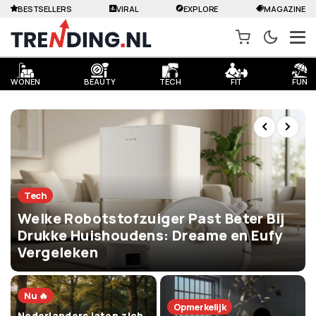
BESTSELLERS
VIRAL
EXPLORE
MAGAZINE
WONEN
BEAUTY
TECH
FIT
FUN
Tech
Welke Robotstofzuiger Past Beter Bij
Drukke Huishoudens: Dreame en Eufy
Vergeleken
Nu 🔥
Opmerkelijk
Nederlanders laten zich