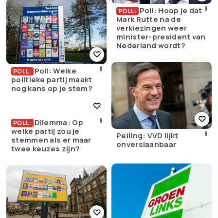
Poll: Hoop je dat
POLL:
Mark Rutte na de
verkiezingen weer
minister-president van
Nederland wordt?
Poll: Welke
POLL:
politieke partij maakt
nog kans op je stem?
Dilemma: Op
POLL:
welke partij zou je
Peiling: VVD lijkt
stemmen als er maar
onverslaanbaar
twee keuzes zijn?