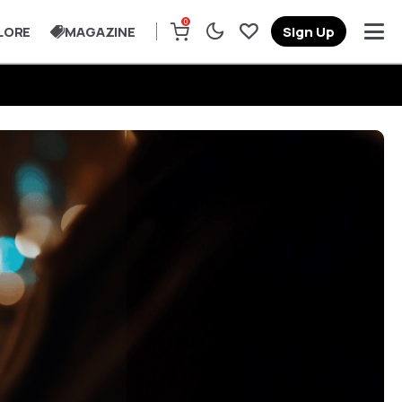
0
LORE
MAGAZINE
Sign Up