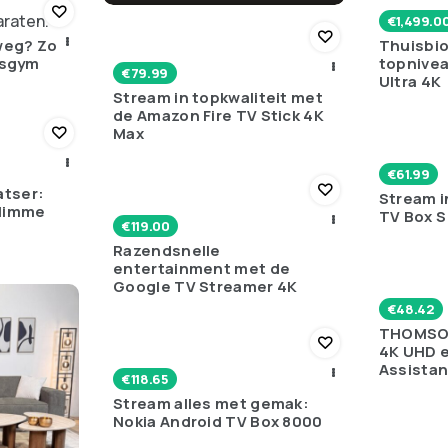
€
1,499.0
 weg? Zo
Thuisbi
isgym
topnive
€
79.99
Ultra 4K
Stream in topkwaliteit met
de Amazon Fire TV Stick 4K
Max
€
61.99
tser:
Stream i
slimme
TV Box S
€
119.00
Razendsnelle
entertainment met de
Google TV Streamer 4K
€
48.42
THOMSON
4K UHD 
Assistan
€
118.65
Stream alles met gemak:
Nokia Android TV Box 8000