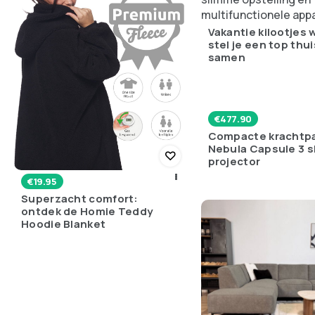
Vakantie kilootjes
stel je een top thu
samen
€
477.90
Compacte krachtpa
Nebula Capsule 3 
projector
€
19.95
Superzacht comfort:
ontdek de Homie Teddy
Hoodie Blanket