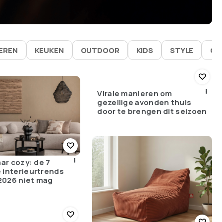
IEREN
KEUKEN
OUTDOOR
KIDS
STYLE
GA
Virale manieren om
gezellige avonden thuis
door te brengen dit seizoen
aar cozy: de 7
 interieurtrends
 2026 niet mag