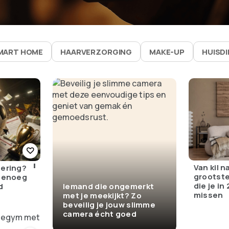
MART HOME
HAARVERZORGING
MAKE-UP
HUISD
Van kil n
dering?
grootste
 genoeg
die je in
d
Iemand die ongemerkt
missen
met je meekijkt? Zo
beveilig je jouw slimme
camera écht goed