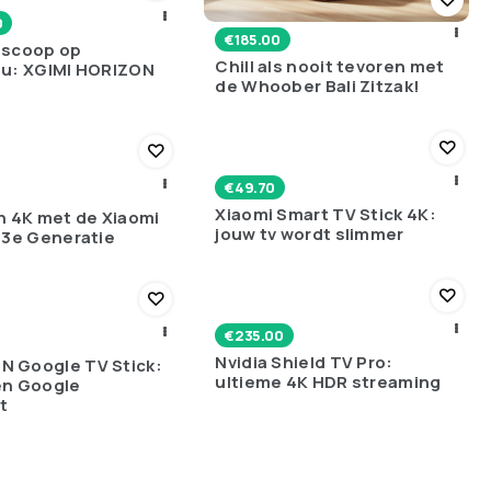
0
€
185.00
oscoop op
Chill als nooit tevoren met
au: XGIMI HORIZON
de Whoober Bali Zitzak!
€
49.70
Xiaomi Smart TV Stick 4K:
n 4K met de Xiaomi
jouw tv wordt slimmer
 3e Generatie
€
235.00
Nvidia Shield TV Pro:
 Google TV Stick:
ultieme 4K HDR streaming
en Google
t