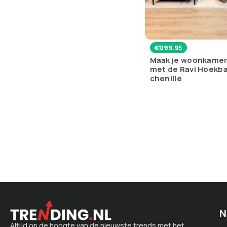
€
1,199.95
Maak je woonkamer
met de Ravi Hoekba
chenille
N
Altijd op de hoogte van de nieuwste trends met het