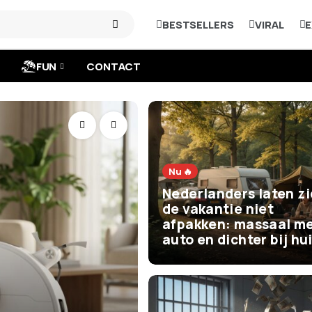
BESTSELLERS
VIRAL
E
FUN
CONTACT
Nu 🔥
Nederlanders laten z
de vakantie niet
afpakken: massaal me
auto en dichter bij hu