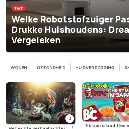
Tech
Welke Robotstofzuiger Pas
Drukke Huishoudens: Drea
Vergeleken
WONEN
GEZONDHEID
HUIDVERZORGING
S
8 bizarre tradities
Het echte verhaal achter