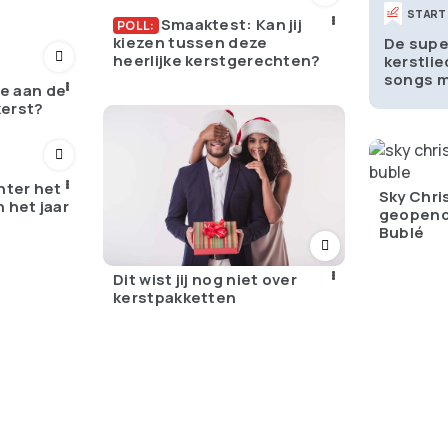
START
Smaaktest: Kan jij
POLL:
kiezen tussen deze
De supe
heerlijke kerstgerechten?
kerstli
songs m
 je aan de
kerst?
nter het
Sky Chri
 het jaar
geopend
Bublé
Dit wist jij nog niet over
kerstpakketten