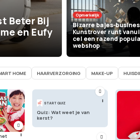
Het Leven
Opmerkelijk
t Beter Bij
De beste zom
Bizarre bajes-busines
me en Eufy
vaak bijna niks
Kunstrover runt vanui
cel een razend popula
waarom ze zo 
webshop
MART HOME
HAARVERZORGING
MAKE-UP
HUISD
START QUIZ
Quiz: Wat weet je van
kerst?
 met