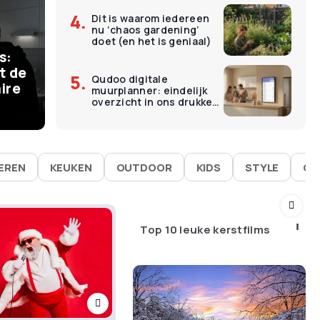
Dit is waarom iedereen
€
11
nu ‘chaos gardening’
ermomenten kosten
O
doet (en het is geniaal)
s:
 – en dat is precies
L
t de
Qudoo digitale
ire
muurplanner: eindelijk
goed werken
É
overzicht in ons drukke
gezin
IEREN
KEUKEN
OUTDOOR
KIDS
STYLE
GA
Top 10 leuke kerstfilms