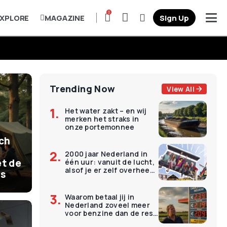
0
XPLORE
MAGAZINE
Sign Up
Trending Now
View All
Het water zakt – en wij
merken het straks in
onze portemonnee
ich
2000 jaar Nederland in
t de
één uur: vanuit de lucht,
alsof je er zelf overheen
is
vliegt
Waarom betaal jij in
Nederland zoveel meer
voor benzine dan de rest
van Europa?