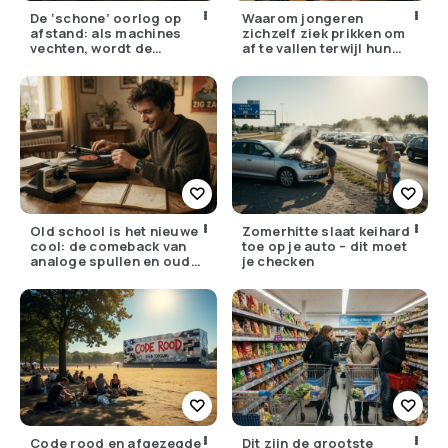
De ‘schone’ oorlog op
Waarom jongeren
afstand: als machines
zichzelf ziek prikken om
vechten, wordt de
af te vallen terwijl hun
drempel om te doden
ouders de huisarts
lager
bellen
Old school is het nieuwe
Zomerhitte slaat keihard
cool: de comeback van
toe op je auto – dit moet
analoge spullen en oude
je checken
gewoontes
Code rood en afgezegde
Dit zijn de grootste