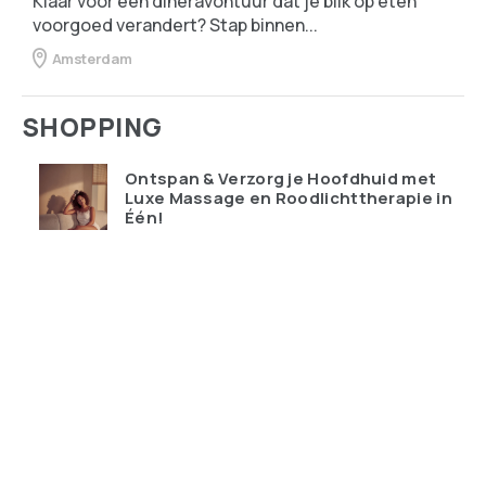
Klaar voor een dineravontuur dat je blik op eten
voorgoed verandert? Stap binnen...
Amsterdam
SHOPPING
Ontspan & Verzorg je Hoofdhuid met
Luxe Massage en Roodlichttherapie in
Één!
€
119.95
Qudoo digitale muurplanner: eindelijk
overzicht in ons drukke gezin
€
599.00
Ray-Ban Meta Wayfarer – de bril die je
telefoon probeert te vervangen
€
428.99