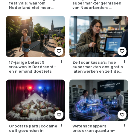
festivals: waarom
supermarktergernissen
Nederland niet meer
van Nederlanders
tegen zijn eigen weer kan
(herken jij ze?)
17-jarige betast 9
Zelfscankassa’s: hoe
vrouwen in Dordrecht –
supermarkten ons gratis
en niemand doet iets
laten werken en zelf de
winst opstrijken
Grootste partij cocaïne
Wetenschappers
ooit gevonden in
ontdekken quantum-