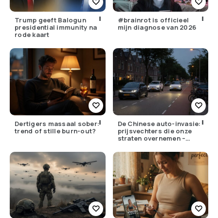
Trump geeft Balogun
#brainrot is officieel
presidential immunity na
mijn diagnose van 2026
rode kaart
Dertigers massaal sober:
De Chinese auto-invasie:
trend of stille burn-out?
prijsvechters die onze
straten overnemen –
maar hoe goed zijn ze
écht?