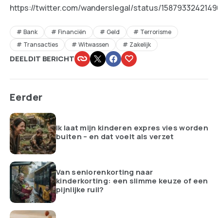
https://twitter.com/wanderslegal/status/158793324214
Bank
Financiën
Geld
Terrorisme
Transacties
Witwassen
Zakelijk
DEEL DIT BERICHT
Eerder
Ik laat mijn kinderen expres vies worden
buiten – en dat voelt als verzet
Van seniorenkorting naar
kinderkorting: een slimme keuze of een
pijnlijke ruil?