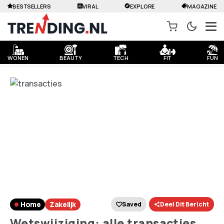
BESTSELLERS
VIRAL
EXPLORE
MAGAZINE
WONEN
BEAUTY
TECH
FIT
FUN
Home
Zakelijk
Saved
Deel Dit Bericht
Wetswijziging: alle transacties