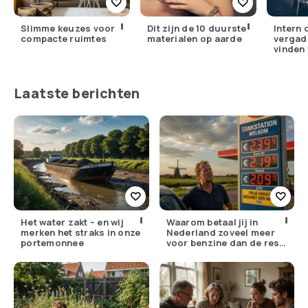
Slimme keuzes voor
Dit zijn de 10 duurste
Intern 
compacte ruimtes
materialen op aarde
vergad
vinden 
Nederl
Laatste berichten
Het water zakt – en wij
Waarom betaal jij in
merken het straks in onze
Nederland zoveel meer
portemonnee
voor benzine dan de rest
van Europa?