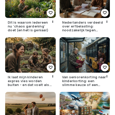
Dit is waarom iedereen
Nederlanders verdeeld
nu ‘chaos gardening’
over erfbelasting:
doet (en het is geniaal)
noodzakelijk tegen
ongelijkheid of oneerlijk?
Ik laat mijn kinderen
Van seniorenkorting naar
expres vies worden
kinderkorting: een
buiten – en dat voelt als
slimme keuze of een
verzet
pijnlijke ruil?