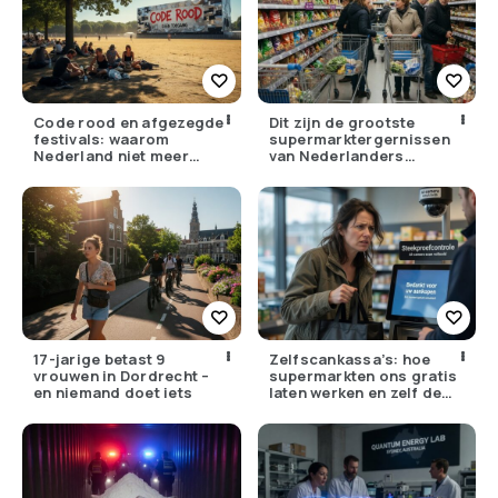
Code rood en afgezegde
Dit zijn de grootste
festivals: waarom
supermarktergernissen
Nederland niet meer
van Nederlanders
tegen zijn eigen weer kan
(herken jij ze?)
17-jarige betast 9
Zelfscankassa’s: hoe
vrouwen in Dordrecht –
supermarkten ons gratis
en niemand doet iets
laten werken en zelf de
winst opstrijken