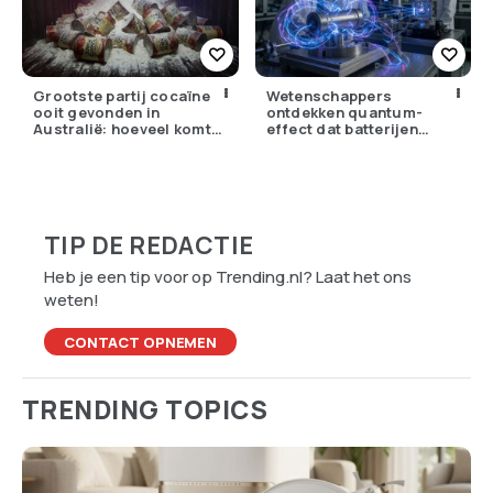
Grootste partij cocaïne
Wetenschappers
ooit gevonden in
ontdekken quantum-
Australië: hoeveel komt
effect dat batterijen
er eigenlijk Nederland
overbodig zou kunnen
binnen?
maken
TIP DE REDACTIE
Heb je een tip voor op Trending.nl? Laat het ons
weten!
CONTACT OPNEMEN
TRENDING TOPICS