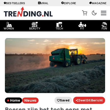
BESTSELLERS
VIRAL
EXPLORE
MAGAZINE
WONEN
BEAUTY
TECH
FIT
FUN
Home
Nieuws
Saved
Deel Dit Bericht
Boeren zijn het toch eens met