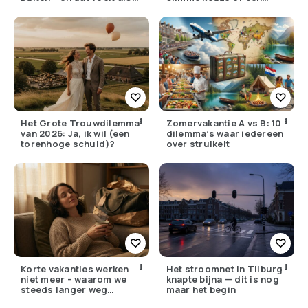
verzet
pijnlijke ruil?
Het Grote Trouwdilemma
Zomervakantie A vs B: 10
van 2026: Ja, ik wil (een
dilemma’s waar iedereen
torenhoge schuld)?
over struikelt
Korte vakanties werken
Het stroomnet in Tilburg
niet meer – waarom we
knapte bijna — dit is nog
steeds langer weg
maar het begin
moeten