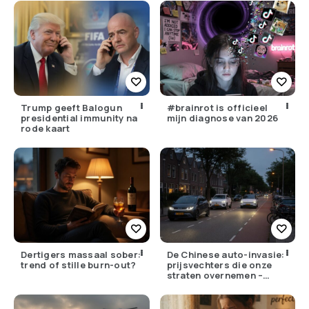
Trump geeft Balogun
#brainrot is officieel
presidential immunity na
mijn diagnose van 2026
rode kaart
Dertigers massaal sober:
De Chinese auto-invasie:
trend of stille burn-out?
prijsvechters die onze
straten overnemen –
maar hoe goed zijn ze
écht?