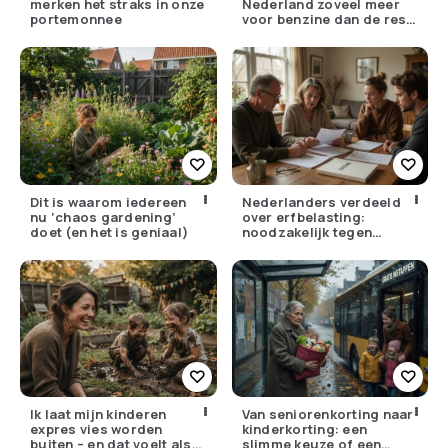
merken het straks in onze
Nederland zoveel meer
portemonnee
voor benzine dan de rest
van Europa?
Dit is waarom iedereen
Nederlanders verdeeld
nu ‘chaos gardening’
over erfbelasting:
doet (en het is geniaal)
noodzakelijk tegen
ongelijkheid of oneerlijk?
Ik laat mijn kinderen
Van seniorenkorting naar
expres vies worden
kinderkorting: een
buiten – en dat voelt als
slimme keuze of een