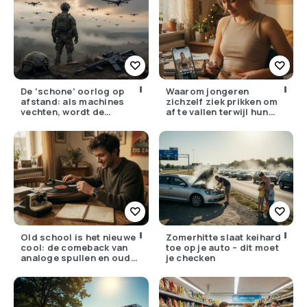
De ‘schone’ oorlog op
Waarom jongeren
afstand: als machines
zichzelf ziek prikken om
vechten, wordt de
af te vallen terwijl hun
drempel om te doden
ouders de huisarts
lager
bellen
Old school is het nieuwe
Zomerhitte slaat keihard
cool: de comeback van
toe op je auto – dit moet
analoge spullen en oude
je checken
gewoontes