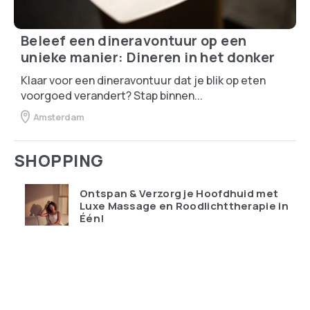
Beleef een dineravontuur op een
unieke manier: Dineren in het donker
Klaar voor een dineravontuur dat je blik op eten
voorgoed verandert? Stap binnen...
Amsterdam
SHOPPING
Ontspan & Verzorg je Hoofdhuid met
Luxe Massage en Roodlichttherapie in
Één!
€
119.95
Qudoo digitale muurplanner: eindelijk
overzicht in ons drukke gezin
€
599.00