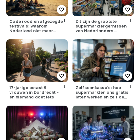
Code rood en afgezegde
Dit zijn de grootste
festivals: waarom
supermarktergernissen
Nederland niet meer
van Nederlanders
tegen zijn eigen weer kan
(herken jij ze?)
17-jarige betast 9
Zelfscankassa’s: hoe
vrouwen in Dordrecht –
supermarkten ons gratis
en niemand doet iets
laten werken en zelf de
winst opstrijken