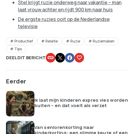
Stel krijgt ruzie onderweg naar vakantie – man
laat vrouw achter en rijdt 900 km naar huis
De ergste ruzies ooit op de Nederlandse
televisie
Productief
Relatie
Ruzie
Ruziemaken
Tips
DEEL DIT BERICHT
Eerder
Ik laat mijn kinderen expres vies worden
buiten – en dat voelt als verzet
Van seniorenkorting naar
kinderkorting: een slimme keuze of een