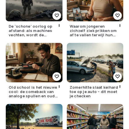
De ‘schone’ oorlog op
Waarom jongeren
afstand: als machines
zichzelf ziek prikken om
vechten, wordt de
af te vallen terwijl hun
drempel om te doden
ouders de huisarts
lager
bellen
Old school is het nieuwe
Zomerhitte slaat keihard
cool: de comeback van
toe op je auto – dit moet
analoge spullen en oude
je checken
gewoontes