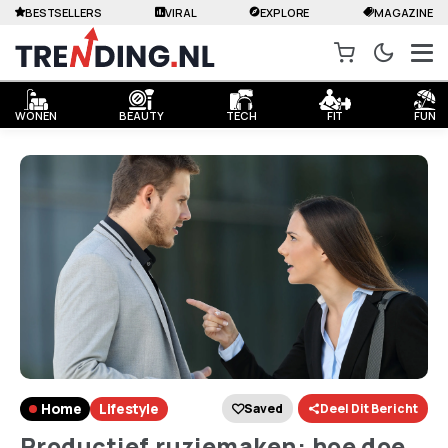
BESTSELLERS
VIRAL
EXPLORE
MAGAZINE
WONEN
BEAUTY
TECH
FIT
FUN
Home
Lifestyle
Saved
Deel Dit Bericht
Productief ruziemaken: hoe doe