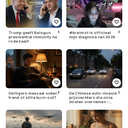
Trump geeft Balogun
#brainrot is officieel
presidential immunity na
mijn diagnose van 2026
rode kaart
Dertigers massaal sober:
De Chinese auto-invasie:
trend of stille burn-out?
prijsvechters die onze
straten overnemen –
maar hoe goed zijn ze
écht?