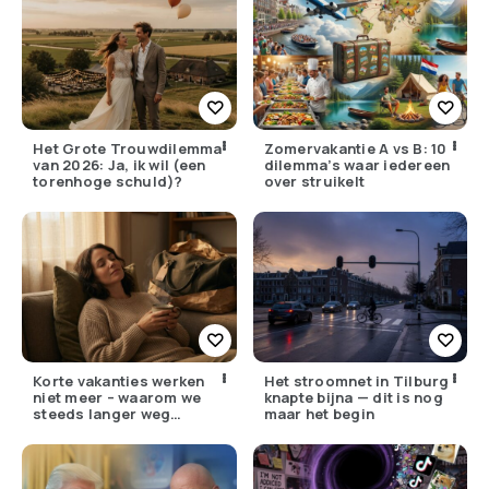
Het Grote Trouwdilemma
Zomervakantie A vs B: 10
van 2026: Ja, ik wil (een
dilemma’s waar iedereen
torenhoge schuld)?
over struikelt
Korte vakanties werken
Het stroomnet in Tilburg
niet meer – waarom we
knapte bijna — dit is nog
steeds langer weg
maar het begin
moeten