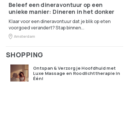
Beleef een dineravontuur op een
unieke manier: Dineren in het donker
Klaar voor een dineravontuur dat je blik op eten
voorgoed verandert? Stap binnen...
Amsterdam
SHOPPING
Ontspan & Verzorg je Hoofdhuid met
Luxe Massage en Roodlichttherapie in
Één!
€
119.95
Qudoo digitale muurplanner: eindelijk
overzicht in ons drukke gezin
€
599.00