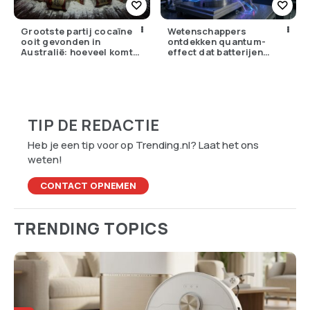
Grootste partij cocaïne
Wetenschappers
ooit gevonden in
ontdekken quantum-
Australië: hoeveel komt
effect dat batterijen
er eigenlijk Nederland
overbodig zou kunnen
binnen?
maken
TIP DE REDACTIE
Heb je een tip voor op Trending.nl? Laat het ons
weten!
CONTACT OPNEMEN
TRENDING TOPICS