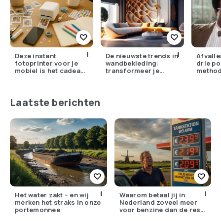
Deze instant
De nieuwste trends in
Afvalle
fotoprinter voor je
wandbekleding:
drie po
mobiel is het cadeau
transformeer je
metho
dat iedereen stiekem
interieur
wil
Laatste berichten
Het water zakt – en wij
Waarom betaal jij in
merken het straks in onze
Nederland zoveel meer
portemonnee
voor benzine dan de rest
van Europa?