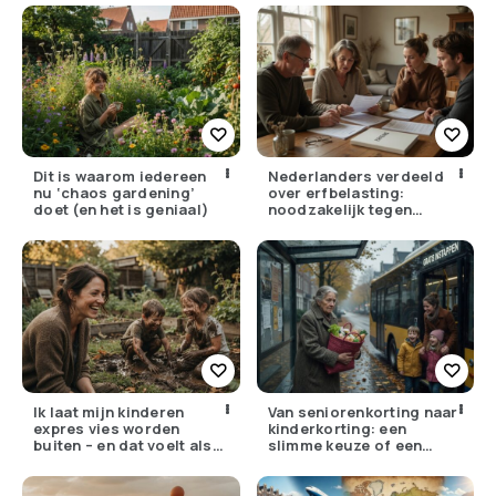
Dit is waarom iedereen
Nederlanders verdeeld
nu ‘chaos gardening’
over erfbelasting:
doet (en het is geniaal)
noodzakelijk tegen
ongelijkheid of oneerlijk?
Ik laat mijn kinderen
Van seniorenkorting naar
expres vies worden
kinderkorting: een
buiten – en dat voelt als
slimme keuze of een
verzet
pijnlijke ruil?