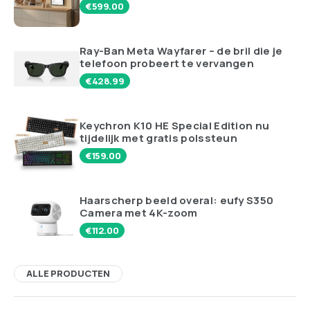
€
599.00
Ray-Ban Meta Wayfarer – de bril die je
telefoon probeert te vervangen
€
428.99
Keychron K10 HE Special Edition nu
tijdelijk met gratis polssteun
€
159.00
Haarscherp beeld overal: eufy S350
Camera met 4K-zoom
€
112.00
ALLE PRODUCTEN