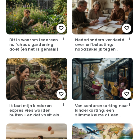
Dit is waarom iedereen
Nederlanders verdeeld
nu ‘chaos gardening’
over erfbelasting:
doet (en het is geniaal)
noodzakelijk tegen
ongelijkheid of oneerlijk?
Ik laat mijn kinderen
Van seniorenkorting naar
expres vies worden
kinderkorting: een
buiten – en dat voelt als
slimme keuze of een
verzet
pijnlijke ruil?