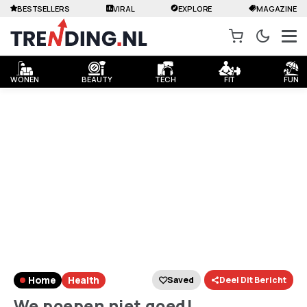
BESTSELLERS
VIRAL
EXPLORE
MAGAZINE
WONEN
BEAUTY
TECH
FIT
FUN
Shao-Chun Wang© / 123rf.com
Home
Health
Saved
Deel Dit Bericht
We poepen niet goed!