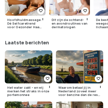
Hoofdhuidmassage:
Dit zijn de ochtend-
De bes
Dé Selfcaretrend
en avondroutines van
weegsc
voor Gezonder Haar
dermatologen
lichaa
en Minder Stress
voor t
Laatste berichten
Het water zakt – en wij
Waarom betaal jij in
merken het straks in onze
Nederland zoveel meer
portemonnee
voor benzine dan de rest
van Europa?