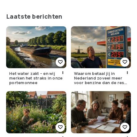
dé straat-interviewer
gevang
die we zoeken?
Laatste berichten
Het water zakt – en wij
Waarom betaal jij in
merken het straks in onze
Nederland zoveel meer
portemonnee
voor benzine dan de rest
van Europa?