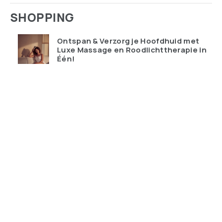
SHOPPING
Ontspan & Verzorg je Hoofdhuid met
Luxe Massage en Roodlichttherapie in
Één!
€
119.95
Qudoo digitale muurplanner: eindelijk
overzicht in ons drukke gezin
€
599.00
Ray-Ban Meta Wayfarer – de bril die je
telefoon probeert te vervangen
€
428.99
Keychron K10 HE Special Edition nu
tijdelijk met gratis polssteun