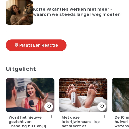
Korte vakanties werken niet meer –
waarom we steeds langer weg moeten
💬 Plaats Een Reactie
Uitgelicht
Word het nieuwe
Met deze
De 10 
gezicht van
loterijwinnaars liep
huiver
Trending.nl! Ben jij
het slecht af
wezens