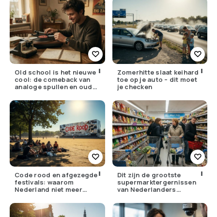
Old school is het nieuwe
Zomerhitte slaat keihard
cool: de comeback van
toe op je auto – dit moet
analoge spullen en oude
je checken
gewoontes
Code rood en afgezegde
Dit zijn de grootste
festivals: waarom
supermarktergernissen
Nederland niet meer
van Nederlanders
tegen zijn eigen weer kan
(herken jij ze?)