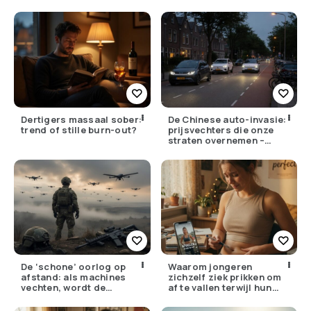
Dertigers massaal sober:
De Chinese auto-invasie:
trend of stille burn-out?
prijsvechters die onze
straten overnemen –
maar hoe goed zijn ze
écht?
De ‘schone’ oorlog op
Waarom jongeren
afstand: als machines
zichzelf ziek prikken om
vechten, wordt de
af te vallen terwijl hun
drempel om te doden
ouders de huisarts
lager
bellen