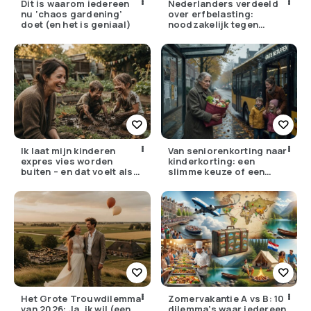
Dit is waarom iedereen
Nederlanders verdeeld
nu ‘chaos gardening’
over erfbelasting:
doet (en het is geniaal)
noodzakelijk tegen
ongelijkheid of oneerlijk?
Ik laat mijn kinderen
Van seniorenkorting naar
expres vies worden
kinderkorting: een
buiten – en dat voelt als
slimme keuze of een
verzet
pijnlijke ruil?
Het Grote Trouwdilemma
Zomervakantie A vs B: 10
van 2026: Ja, ik wil (een
dilemma’s waar iedereen