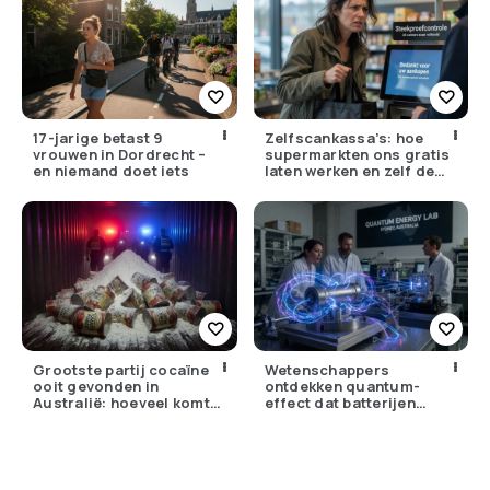
17-jarige betast 9
Zelfscankassa’s: hoe
vrouwen in Dordrecht –
supermarkten ons gratis
en niemand doet iets
laten werken en zelf de
winst opstrijken
Grootste partij cocaïne
Wetenschappers
ooit gevonden in
ontdekken quantum-
Australië: hoeveel komt
effect dat batterijen
er eigenlijk Nederland
overbodig zou kunnen
binnen?
maken