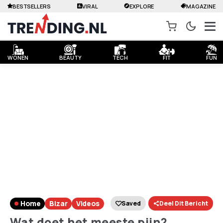
BESTSELLERS
VIRAL
EXPLORE
MAGAZINE
WONEN
BEAUTY
TECH
FIT
FUN
Home
Bizar
Videos
Saved
Deel Dit Bericht
Wat doet het meeste pijn?