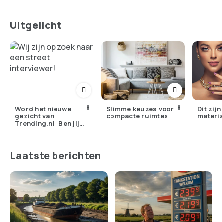
Uitgelicht
Word het nieuwe
Slimme keuzes voor
Dit zij
gezicht van
compacte ruimtes
materi
Trending.nl! Ben jij
dé straat-interviewer
die we zoeken?
Laatste berichten