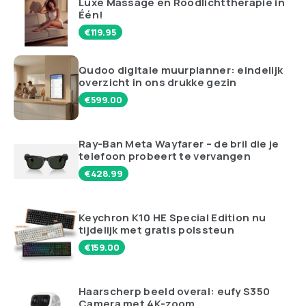
Luxe Massage en Roodlichttherapie in
Één!
€
119.95
Qudoo digitale muurplanner: eindelijk
overzicht in ons drukke gezin
€
599.00
Ray-Ban Meta Wayfarer – de bril die je
telefoon probeert te vervangen
€
428.99
Keychron K10 HE Special Edition nu
tijdelijk met gratis polssteun
€
159.00
Haarscherp beeld overal: eufy S350
Camera met 4K-zoom