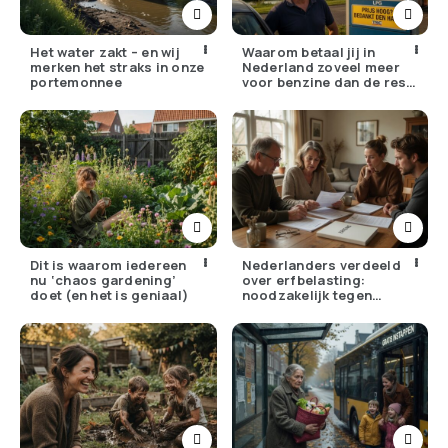
Het water zakt – en wij
Waarom betaal jij in
merken het straks in onze
Nederland zoveel meer
portemonnee
voor benzine dan de rest
van Europa?
Dit is waarom iedereen
Nederlanders verdeeld
nu ‘chaos gardening’
over erfbelasting:
doet (en het is geniaal)
noodzakelijk tegen
ongelijkheid of oneerlijk?