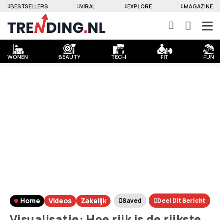
BESTSELLERS
VIRAL
EXPLORE
MAGAZINE
WONEN
BEAUTY
TECH
FIT
FUN
Home
Videos
Zakelijk
Saved
Deel Dit Bericht
Visualisatie: Hoe rijk is de rijkste