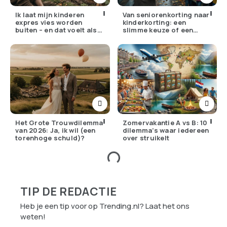
Ik laat mijn kinderen
Van seniorenkorting naar
expres vies worden
kinderkorting: een
buiten – en dat voelt als
slimme keuze of een
verzet
pijnlijke ruil?
Het Grote Trouwdilemma
Zomervakantie A vs B: 10
van 2026: Ja, ik wil (een
dilemma’s waar iedereen
torenhoge schuld)?
over struikelt
TIP DE REDACTIE
Heb je een tip voor op Trending.nl? Laat het ons
weten!