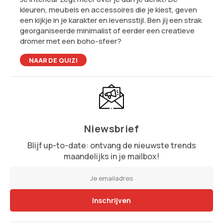
De beste zomermomenten kosten vaak bijna
niks – en dat is precies waarom ze zo goed
werken
Nederlanders laten zich de vakantie niet
afpakken: massaal met de auto en dichter bij
huis
Follow Us!
Stay up-to-date on the latest trends!