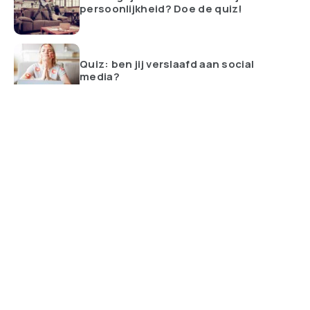
SHOPPING
Ontspan & Verzorg je Hoofdhuid met
Luxe Massage en Roodlichttherapie in
Één!
€
119.95
Qudoo digitale muurplanner: eindelijk
overzicht in ons drukke gezin
€
599.00
Ray-Ban Meta Wayfarer – de bril die je
telefoon probeert te vervangen
€
428.99
Keychron K10 HE Special Edition nu
tijdelijk met gratis polssteun