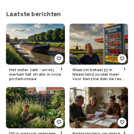
Laatste berichten
Het water zakt – en wij
Waarom betaal jij in
merken het straks in onze
Nederland zoveel meer
portemonnee
voor benzine dan de rest
van Europa?
Dit is waarom iedereen
Nederlanders verdeeld