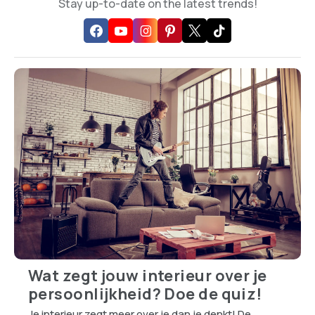
TIP DE REDACTIE
Heb je een tip voor op Trending.nl? Laat het ons
weten!
CONTACT OPNEMEN
TRENDING TOPICS
Welke Robotstofzuiger Past Beter Bij Drukke
Huishoudens: Dreame en Eufy Vergeleken