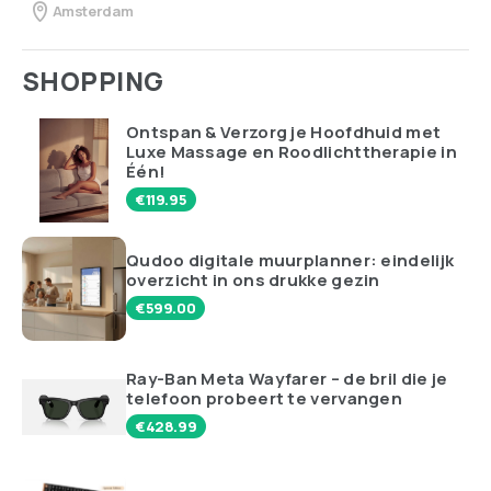
georganiseerde minimalist of eerder een creatieve
dromer met een boho-sfeer?
NAAR DE QUIZ!
Niewsbrief
Blijf up-to-date: ontvang de nieuwste trends
maandelijks in je mailbox!
TIP VAN DE REDACTIE