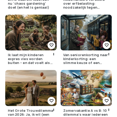
nu ‘chaos gardening’
over erfbelasting:
doet (en het is geniaal)
noodzakelijk tegen
ongelijkheid of oneerlijk?
Ik laat mijn kinderen
Van seniorenkorting naar
expres vies worden
kinderkorting: een
buiten – en dat voelt als
slimme keuze of een
verzet
pijnlijke ruil?
Het Grote Trouwdilemma
Zomervakantie A vs B: 10
van 2026: Ja, ik wil (een
dilemma’s waar iedereen