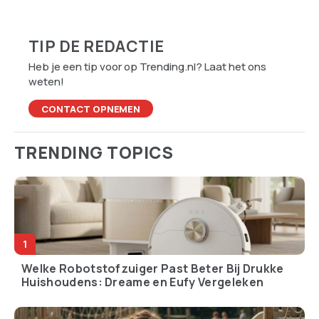
Old school is het nieuwe
Zomerhitte slaat keihard
cool: de comeback van
toe op je auto – dit moet
analoge spullen en oude
je checken
gewoontes
Code rood en afgezegde
Dit zijn de grootste
festivals: waarom
supermarktergernissen
Nederland niet meer
van Nederlanders
tegen zijn eigen weer kan
(herken jij ze?)