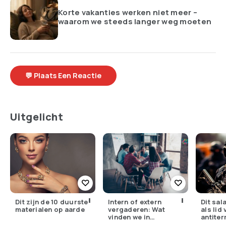
Korte vakanties werken niet meer –
waarom we steeds langer weg moeten
💬 Plaats Een Reactie
Uitgelicht
Dit zijn de 10 duurste
Intern of extern
Dit sal
materialen op aarde
vergaderen: Wat
als lid
vinden we in
antite
Nederland?