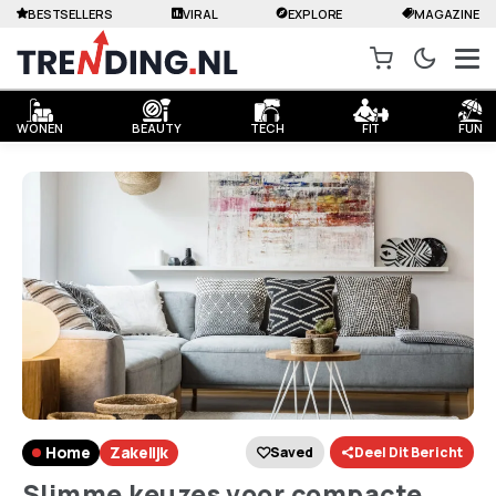
BESTSELLERS
VIRAL
EXPLORE
MAGAZINE
WONEN
BEAUTY
TECH
FIT
FUN
Home
Zakelijk
Saved
Deel Dit Bericht
Slimme keuzes voor compacte