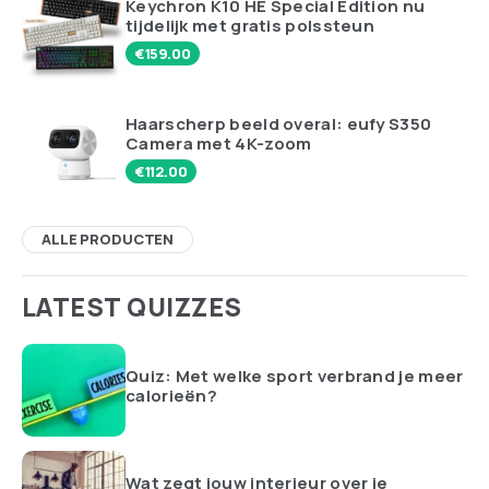
Beleef een dineravontuur op een
unieke manier: Dineren in het donker
Klaar voor een dineravontuur dat je blik op eten
voorgoed verandert? Stap binnen...
Amsterdam