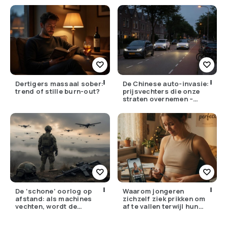
Dertigers massaal sober:
De Chinese auto-invasie:
trend of stille burn-out?
prijsvechters die onze
straten overnemen –
maar hoe goed zijn ze
écht?
De ‘schone’ oorlog op
Waarom jongeren
afstand: als machines
zichzelf ziek prikken om
vechten, wordt de
af te vallen terwijl hun
drempel om te doden
ouders de huisarts
lager
bellen