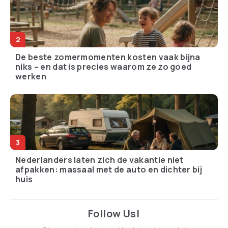
17-jarige betast 9
Zelfscankassa’s: hoe
vrouwen in Dordrecht –
supermarkten ons gratis
en niemand doet iets
laten werken en zelf de
winst opstrijken
Grootste partij cocaïne
Wetenschappers
ooit gevonden in
ontdekken quantum-
Australië: hoeveel komt
effect dat batterijen
er eigenlijk Nederland
overbodig zou kunnen
binnen?
maken