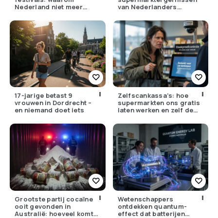
Nederland niet meer
van Nederlanders
tegen zijn eigen weer kan
(herken jij ze?)
17-jarige betast 9
Zelfscankassa’s: hoe
vrouwen in Dordrecht –
supermarkten ons gratis
en niemand doet iets
laten werken en zelf de
winst opstrijken
Grootste partij cocaïne
Wetenschappers
ooit gevonden in
ontdekken quantum-
Australië: hoeveel komt
effect dat batterijen