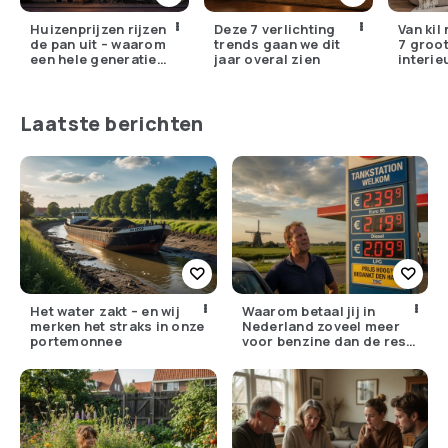
Huizenprijzen rijzen
Deze 7 verlichting
Van kil
de pan uit – waarom
trends gaan we dit
7 groo
een hele generatie
jaar overal zien
interie
voorgoed buitenspel
in 2026
staat
missen
Laatste berichten
Het water zakt – en wij
Waarom betaal jij in
merken het straks in onze
Nederland zoveel meer
portemonnee
voor benzine dan de rest
van Europa?