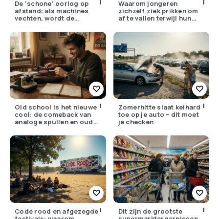
De ‘schone’ oorlog op
Waarom jongeren
afstand: als machines
zichzelf ziek prikken om
vechten, wordt de
af te vallen terwijl hun
drempel om te doden
ouders de huisarts
lager
bellen
Old school is het nieuwe
Zomerhitte slaat keihard
cool: de comeback van
toe op je auto – dit moet
analoge spullen en oude
je checken
gewoontes
Code rood en afgezegde
Dit zijn de grootste
festivals: waarom
supermarktergernissen