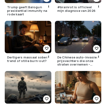
Trump geeft Balogun
#brainrot is officieel
presidential immunity na
mijn diagnose van 2026
rode kaart
Dertigers massaal sober:
De Chinese auto-invasie:
trend of stille burn-out?
prijsvechters die onze
straten overnemen –
maar hoe goed zijn ze
écht?