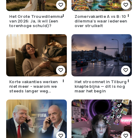
Het Grote Trouwdilemma
Zomervakantie A vs B: 10
van 2026: Ja, ik wil (een
dilemma’s waar iedereen
torenhoge schuld)?
over struikelt
Korte vakanties werken
Het stroomnet in Tilburg
niet meer – waarom we
knapte bijna — dit is nog
steeds langer weg
maar het begin
moeten