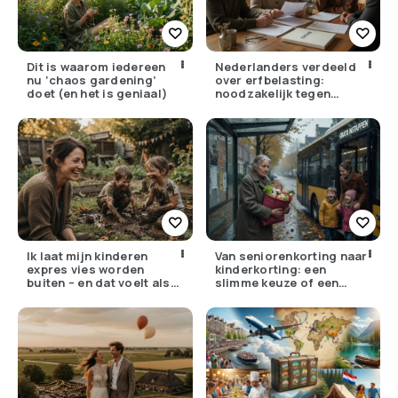
Dit is waarom iedereen
Nederlanders verdeeld
nu ‘chaos gardening’
over erfbelasting:
doet (en het is geniaal)
noodzakelijk tegen
ongelijkheid of oneerlijk?
Ik laat mijn kinderen
Van seniorenkorting naar
expres vies worden
kinderkorting: een
buiten – en dat voelt als
slimme keuze of een
verzet
pijnlijke ruil?