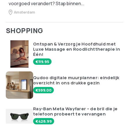
voorgoed verandert? Stap binnen...
Amsterdam
SHOPPING
Ontspan & Verzorg je Hoofdhuid met
Luxe Massage en Roodlichttherapie in
Één!
€
119.95
Qudoo digitale muurplanner: eindelijk
overzicht in ons drukke gezin
€
599.00
Ray-Ban Meta Wayfarer – de bril die je
telefoon probeert te vervangen
€
428.99