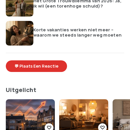
Het Grote Trouwdilemma van 2026: Ja,
ik wil (een torenhoge schuld)?
Korte vakanties werken niet meer –
waarom we steeds langer weg moeten
💬 Plaats Een Reactie
Uitgelicht