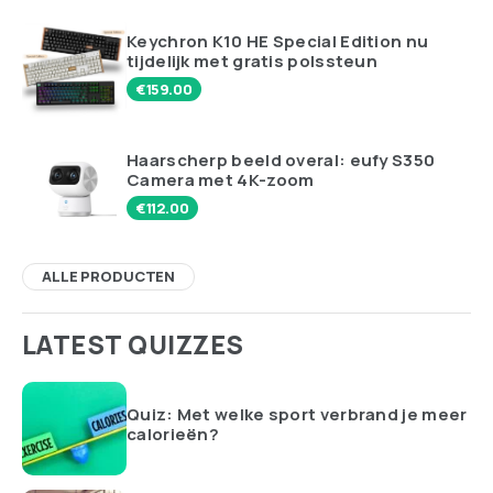
Keychron K10 HE Special Edition nu
tijdelijk met gratis polssteun
€
159.00
Haarscherp beeld overal: eufy S350
Camera met 4K-zoom
€
112.00
ALLE PRODUCTEN
LATEST QUIZZES
Quiz: Met welke sport verbrand je meer
calorieën?