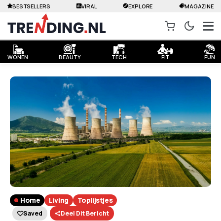
BESTSELLERS
VIRAL
EXPLORE
MAGAZINE
WONEN
BEAUTY
TECH
FIT
FUN
Home
Living
Toplijstjes
Saved
Deel Dit Bericht