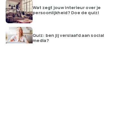
Wat zegt jouw interieur over je
persoonlijkheid? Doe de quiz!
Quiz: ben jij verslaafd aan social
media?
ALLES BEKIJKEN
Altijd op de hoogte van de nieuwste trends met het team van
Trending.nl. Wij brengen je dagelijks de meest opvallende
producten. Tip voor de redactie? Laat het ons weten!
Navigatie