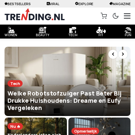
BESTSELLERS
VIRAL
EXPLORE
MAGAZINE
WONEN
BEAUTY
TECH
FIT
FUN
Tech
Welke Robotstofzuiger Past Beter Bij
Drukke Huishoudens: Dreame en Eufy
Vergeleken
Nu 🔥
Opmerkelijk
Nederlanders laten zich