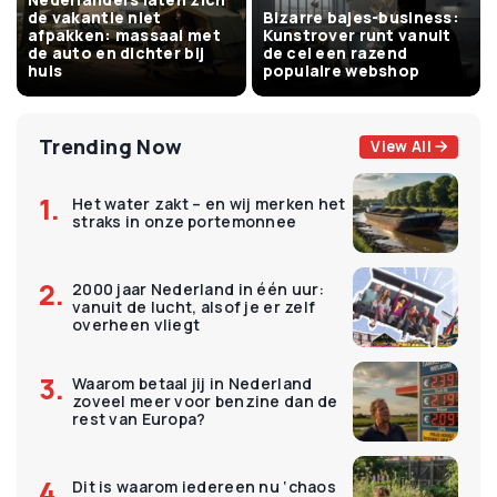
de vakantie niet
Bizarre bajes-business:
afpakken: massaal met
Kunstrover runt vanuit
de auto en dichter bij
de cel een razend
huis
populaire webshop
Trending Now
View All
Het water zakt – en wij merken het
straks in onze portemonnee
2000 jaar Nederland in één uur:
vanuit de lucht, alsof je er zelf
overheen vliegt
Waarom betaal jij in Nederland
zoveel meer voor benzine dan de
rest van Europa?
Dit is waarom iedereen nu ‘chaos