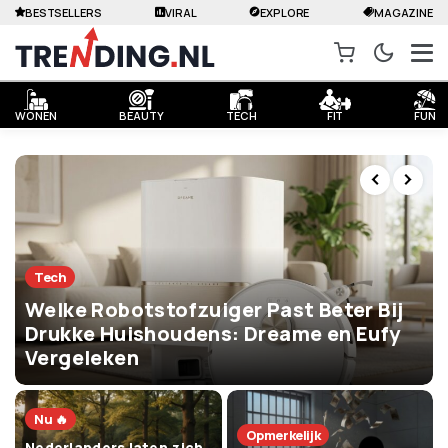
BESTSELLERS
VIRAL
EXPLORE
MAGAZINE
WONEN
BEAUTY
TECH
FIT
FUN
Tech
Welke Robotstofzuiger Past Beter Bij
Drukke Huishoudens: Dreame en Eufy
Vergeleken
Nu 🔥
Opmerkelijk
Nederlanders laten zich