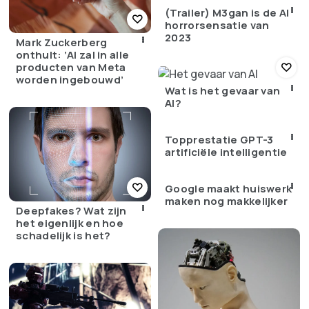
(Trailer) M3gan is de AI
horrorsensatie van
2023
Mark Zuckerberg
onthult: ‘AI zal in alle
producten van Meta
worden ingebouwd’
Wat is het gevaar van
AI?
Topprestatie GPT-3
artificiële intelligentie
Google maakt huiswerk
maken nog makkelijker
Deepfakes? Wat zijn
het eigenlijk en hoe
schadelijk is het?