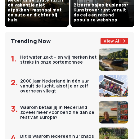
de vakantie niet
Bizarre bajes-business:
afpakken: massaal met
Kunstrover runt vanuit
de auto en dichter bij
de cel een razend
huis
populaire webshop
Trending Now
View All
Het water zakt – en wij merken het
straks in onze portemonnee
2000 jaar Nederland in één uur:
vanuit de lucht, alsof je er zelf
overheen vliegt
Waarom betaal jij in Nederland
zoveel meer voor benzine dan de
rest van Europa?
Dit is waarom iedereen nu ‘chaos