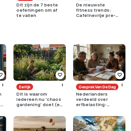
Dit zijn de 7 beste
De nieuwste
oefeningen om af
fitness trends:
te vallen
Cafeïnevrije pre-
workouts en
plantaardige
eiwitten
Eerlijk
Gesprek Van De Dag
n
Dit is waarom
Nederlanders
iedereen nu ‘chaos
verdeeld over
e
gardening’ doet (en
erfbelasting:
het is geniaal)
noodzakelijk tegen
ongelijkheid of
oneerlijk?