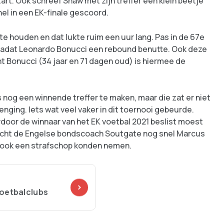
. Ook schreef Shaw met zijn treffer een klein beetje
el in een EK-finale gescoord.
e houden en dat lukte ruim een uur lang. Pas in de 67e
 nadat Leonardo Bonucci een rebound benutte. Ook deze
 Bonucci (34 jaar en 71 dagen oud) is hiermee de
nog een winnende treffer te maken, maar die zat er niet
enging. Iets wat veel vaker in dit toernooi gebeurde.
rdoor de winnaar van het EK voetbal 2021 beslist moest
bracht de Engelse bondscoach Soutgate nog snel Marcus
j ook een strafschop konden nemen.
oetbalclubs