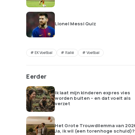
Lionel Messi Quiz
EK Voetbal
Italië
Voetbal
Eerder
Ik laat mijn kinderen expres vies
worden buiten – en dat voelt als
verzet
Het Grote Trouwdilemma van 202
Ja, ik wil (een torenhoge schuld)?