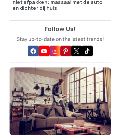
niet afpakken: massaal met de auto
en dichter bij huis
Follow Us!
Stay up-to-date on the latest trends!