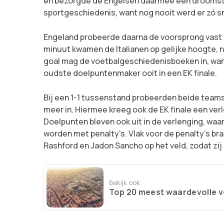
en bezorgde de Engelsen daarmee een droomstart
sportgeschiedenis, want nog nooit werd er zó sn
Engeland probeerde daarna de voorsprong vast t
minuut kwamen de Italianen op gelijke hoogte,
goal mag de voetbalgeschiedenisboeken in, want
oudste doelpuntenmaker ooit in een EK finale.
Bij een 1-1 tussenstand probeerden beide teams 
meer in. Hiermee kreeg ook de EK finale een verl
Doelpunten bleven ook uit in de verlenging, waa
worden met penalty's. Vlak voor de penalty's 
Rashford en Jadon Sancho op het veld, zodat zi
Bekijk ook:
Top 20 meest waardevolle v