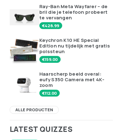
Ray-Ban Meta Wayfarer – de
bril die je telefoon probeert
te vervangen
€
428.99
Keychron K10 HE Special
Edition nu tijdelijk met gratis
polssteun
€
159.00
Haarscherp beeld overal:
eufy S350 Camera met 4K-
zoom
€
112.00
ALLE PRODUCTEN
LATEST QUIZZES