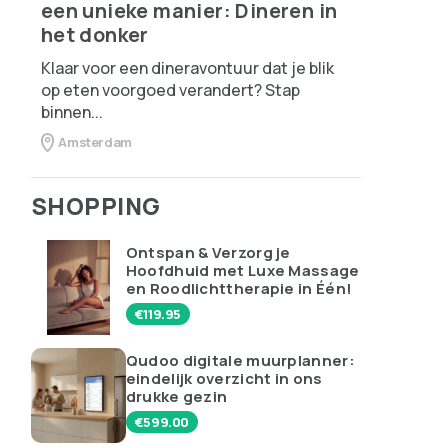
een unieke manier: Dineren in
het donker
Klaar voor een dineravontuur dat je blik
op eten voorgoed verandert? Stap
binnen...
Amsterdam
SHOPPING
Ontspan & Verzorg je
Hoofdhuid met Luxe Massage
en Roodlichttherapie in Één!
€
119.95
Qudoo digitale muurplanner:
eindelijk overzicht in ons
drukke gezin
€
599.00