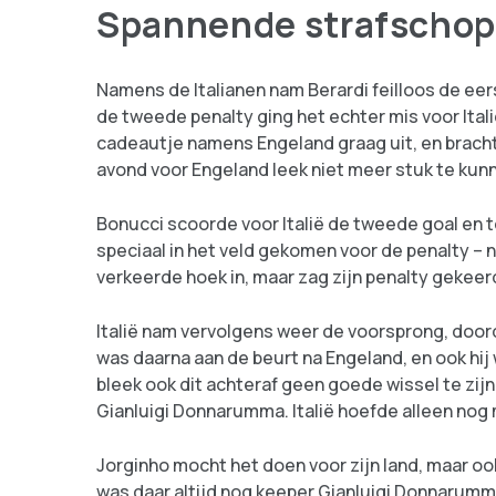
Spannende strafschopp
Namens de Italianen nam Berardi feilloos de eer
de tweede penalty ging het echter mis voor Itali
cadeautje namens Engeland graag uit, en bracht
avond voor Engeland leek niet meer stuk te kunn
Bonucci scoorde voor Italië de tweede goal en 
speciaal in het veld gekomen voor de penalty –
verkeerde hoek in, maar zag zijn penalty gekeer
Italië nam vervolgens weer de voorsprong, door
was daarna aan de beurt na Engeland, en ook hi
bleek ook dit achteraf geen goede wissel te zij
Gianluigi Donnarumma. Italië hoefde alleen nog 
Jorginho mocht het doen voor zijn land, maar oo
was daar altijd nog keeper Gianluigi Donnarumma