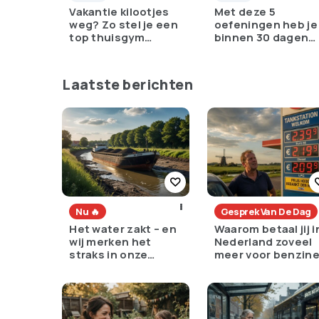
Vakantie kilootjes
Met deze 5
weg? Zo stel je een
oefeningen heb je
top thuisgym
binnen 30 dagen
samen
grotere biceps
Laatste berichten
Nu 🔥
Gesprek Van De Dag
Het water zakt – en
Waarom betaal jij i
wij merken het
Nederland zoveel
straks in onze
meer voor benzin
portemonnee
dan de rest van
Europa?