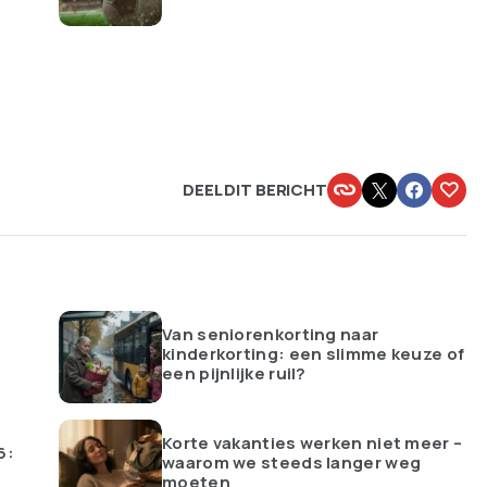
DEEL DIT BERICHT
Van seniorenkorting naar
kinderkorting: een slimme keuze of
een pijnlijke ruil?
Korte vakanties werken niet meer –
6:
waarom we steeds langer weg
moeten