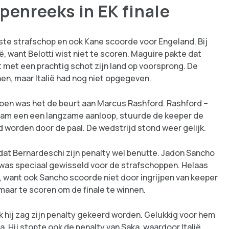
enreeks in EK finale
ste strafschop en ook Kane scoorde voor Engeland. Bij
ë, want Belotti wist niet te scoren. Maguire pakte dat
 met een prachtig schot zijn land op voorsprong. De
en, maar Italië had nog niet opgegeven.
toen was het de beurt aan Marcus Rashford. Rashford –
 nam een een langzame aanloop, stuurde de keeper de
d worden door de paal. De wedstrijd stond weer gelijk.
dat Bernardeschi zijn penalty wel benutte. Jadon Sancho
j was speciaal gewisseld voor de strafschoppen. Helaas
n, want ook Sancho scoorde niet door ingrijpen van keeper
maar te scoren om de finale te winnen.
k hij zag zijn penalty gekeerd worden. Gelukkig voor hem
. Hij stopte ook de penalty van Saka, waardoor Italië