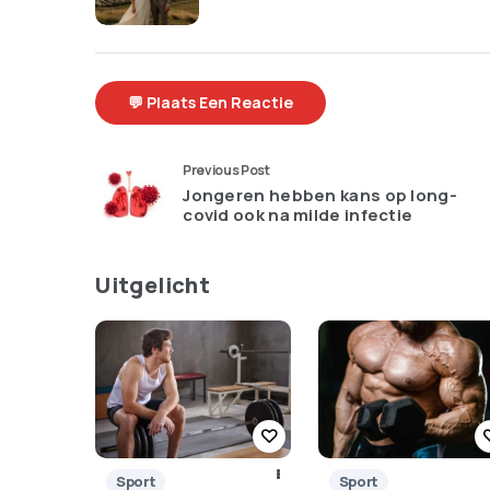
💬 Plaats Een Reactie
Previous Post
Jongeren hebben kans op long-
covid ook na milde infectie
Uitgelicht
Sport
Sport