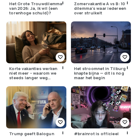
Het Grote Trouwdilemma
Zomervakantie A vs B: 10
van 2026: Ja, ik wil (een
dilemma’s waar iedereen
torenhoge schuld)?
over struikelt
Korte vakanties werken
Het stroomnet in Tilburg
niet meer – waarom we
knapte bijna — dit is nog
steeds langer weg
maar het begin
moeten
Trump geeft Balogun
#brainrot is officieel