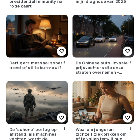
presidential immunity na
mijn diagnose van 2026
rode kaart
Dertigers massaal sober:
De Chinese auto-invasie:
trend of stille burn-out?
prijsvechters die onze
straten overnemen –
maar hoe goed zijn ze
écht?
De ‘schone’ oorlog op
Waarom jongeren
afstand: als machines
zichzelf ziek prikken om
vechten, wordt de
af te vallen terwijl hun