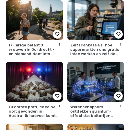
17-jarige betast 9
Zelfscankassa’s: hoe
vrouwen in Dordrecht –
supermarkten ons gratis
en niemand doet iets
laten werken en zelf de
winst opstrijken
Grootste partij cocaïne
Wetenschappers
ooit gevonden in
ontdekken quantum-
Australië: hoeveel komt
effect dat batterijen
er eigenlijk Nederland
overbodig zou kunnen
binnen?
maken