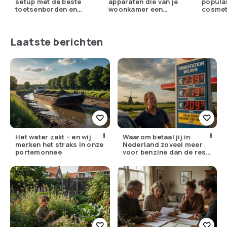
setup met de beste
apparaten die van je
popula
toetsenborden en
woonkamer een
cosmet
muizen van 2025
persoonlijke online
ingrep
gaminglounge maken
Laatste berichten
Het water zakt – en wij
Waarom betaal jij in
merken het straks in onze
Nederland zoveel meer
portemonnee
voor benzine dan de rest
van Europa?