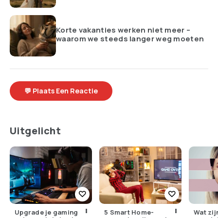
Korte vakanties werken niet meer –
waarom we steeds langer weg moeten
💬 Plaats Een Reactie
Uitgelicht
Upgrade je gaming
5 Smart Home-
Wat zij