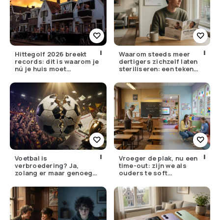
Hittegolf 2026 breekt
Waarom steeds meer
records: dit is waarom je
dertigers zichzelf laten
nú je huis moet
steriliseren: een teken
voorbereiden (zonder
van hoop of collectieve
airco)
wanhoop?
Voetbal is
Vroeger de plak, nu een
verbroedering? Ja,
time-out: zijn we als
zolang er maar genoeg
ouders te soft
geld wordt verdiend
geworden?