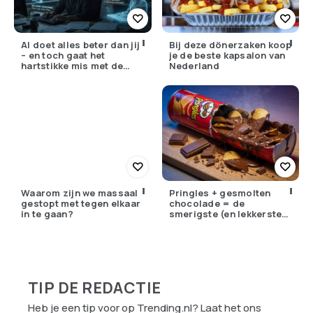
AI doet alles beter dan jij
Bij deze dönerzaken koop
– en toch gaat het
je de beste kapsalon van
hartstikke mis met de
Nederland
wereld
Waarom zijn we massaal
Pringles + gesmolten
gestopt met tegen elkaar
chocolade = de
in te gaan?
smerigste (en lekkerste)
TikTok-trend van 2026
TIP DE REDACTIE
Heb je een tip voor op Trending.nl? Laat het ons