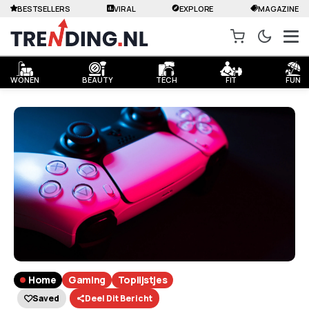
BESTSELLERS
VIRAL
EXPLORE
MAGAZINE
WONEN
BEAUTY
TECH
FIT
FUN
Home
Gaming
Toplijstjes
Saved
Deel Dit Bericht