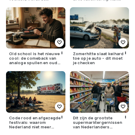
drempel om te doden
ouders de huisarts
lager
bellen
Old school is het nieuwe
Zomerhitte slaat keihard
cool: de comeback van
toe op je auto – dit moet
analoge spullen en oude
je checken
gewoontes
Code rood en afgezegde
Dit zijn de grootste
festivals: waarom
supermarktergernissen
Nederland niet meer
van Nederlanders
tegen zijn eigen weer kan
(herken jij ze?)