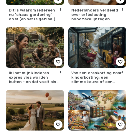
Dit is waarom iedereen
Nederlanders verdeeld
nu ‘chaos gardening’
over erfbelasting:
doet (en het is geniaal)
noodzakelijk tegen
ongelijkheid of oneerlijk?
Ik laat mijn kinderen
Van seniorenkorting naar
expres vies worden
kinderkorting: een
buiten – en dat voelt als
slimme keuze of een
verzet
pijnlijke ruil?