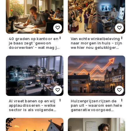
40 graden op kantoor en
Van echte winkelbeleving
je baas zegt ‘gewoon
naar morgen in huis – zijn
doorwerken’ – wat mag je
we hier nou gelukkiger
eigenlijk weigeren?
van geworden?
AI vreet banen op en wij
Huizenprijzen rijzen de
applaudisseren – welke
pan uit – waarom een hele
sector is als volgende
generatie voorgoed
aan de beurt?
buitenspel staat