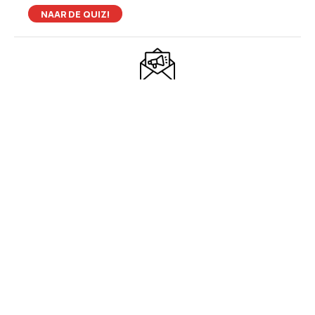
NAAR DE QUIZ!
Niewsbrief
Blijf up-to-date: ontvang de nieuwste trends
maandelijks in je mailbox!
TIP VAN DE REDACTIE