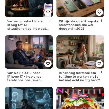
Van oogcontact in de
Dit zijn de goedkoopste
kroeg tot AI-
smartphones die wél
situationships: hoe daten
deugen in 2026
compleet is veranderd
Van Nokia 3310 naar
Is het nog normaal om
iPhone 17 – hoe onze
fulltime te werken als je
telefoons ons leven
het niet écht nodig hebt?
kaapten