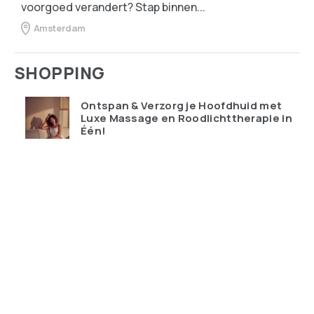
voorgoed verandert? Stap binnen...
Amsterdam
SHOPPING
Ontspan & Verzorg je Hoofdhuid met
Luxe Massage en Roodlichttherapie in
Één!
€
119.95
Qudoo digitale muurplanner: eindelijk
overzicht in ons drukke gezin
€
599.00
Ray-Ban Meta Wayfarer – de bril die je
telefoon probeert te vervangen
€
428.99