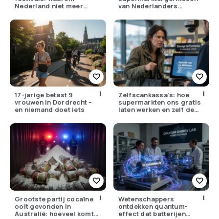
Nederland niet meer
van Nederlanders
tegen zijn eigen weer kan
(herken jij ze?)
17-jarige betast 9
Zelfscankassa’s: hoe
vrouwen in Dordrecht –
supermarkten ons gratis
en niemand doet iets
laten werken en zelf de
winst opstrijken
Grootste partij cocaïne
Wetenschappers
ooit gevonden in
ontdekken quantum-
Australië: hoeveel komt
effect dat batterijen