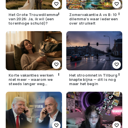
Het Grote Trouwdilemma
Zomervakantie A vs B: 10
van 2026: Ja, ik wil (een
dilemma’s waar iedereen
torenhoge schuld)?
over struikelt
Korte vakanties werken
Het stroomnet in Tilburg
niet meer – waarom we
knapte bijna — dit is nog
steeds langer weg
maar het begin
moeten