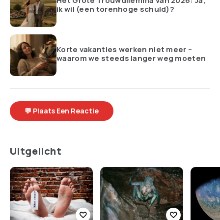
Het Grote Trouwdilemma van 2026: Ja,
ik wil (een torenhoge schuld)?
Korte vakanties werken niet meer –
waarom we steeds langer weg moeten
💬 Plaats Een Reactie
Uitgelicht