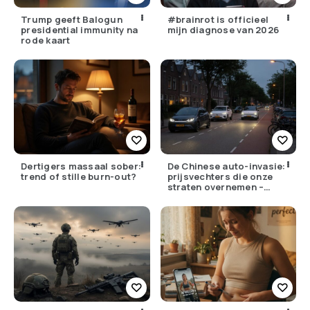
Trump geeft Balogun
#brainrot is officieel
presidential immunity na
mijn diagnose van 2026
rode kaart
Dertigers massaal sober:
De Chinese auto-invasie:
trend of stille burn-out?
prijsvechters die onze
straten overnemen –
maar hoe goed zijn ze
écht?