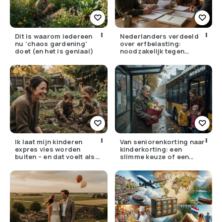
Dit is waarom iedereen
Nederlanders verdeeld
nu ‘chaos gardening’
over erfbelasting:
doet (en het is geniaal)
noodzakelijk tegen
ongelijkheid of oneerlijk?
Ik laat mijn kinderen
Van seniorenkorting naar
expres vies worden
kinderkorting: een
buiten – en dat voelt als
slimme keuze of een
verzet
pijnlijke ruil?