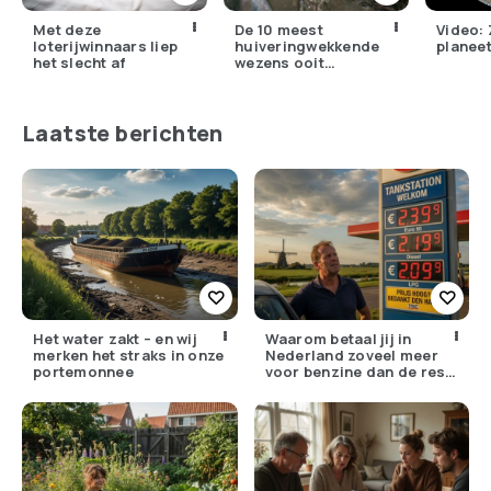
Met deze
De 10 meest
Video: 
loterijwinnaars liep
huiveringwekkende
planeet
het slecht af
wezens ooit
gevangen op camera
Laatste berichten
Het water zakt – en wij
Waarom betaal jij in
merken het straks in onze
Nederland zoveel meer
portemonnee
voor benzine dan de rest
van Europa?