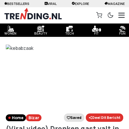
BESTSELLERS
VIRAL
EXPLORE
MAGAZINE
WONEN
BEAUTY
TECH
FIT
FUN
Home
Bizar
Saved
Deel Dit Bericht
(Viral video) Dronken gast valt in