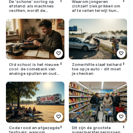
De ‘schone’ oorlog op
Waarom jongeren
afstand: als machines
zichzelf ziek prikken om
vechten, wordt de
af te vallen terwijl hun
drempel om te doden
ouders de huisarts
lager
bellen
Old school is het nieuwe
Zomerhitte slaat keihard
cool: de comeback van
toe op je auto – dit moet
analoge spullen en oude
je checken
gewoontes
Code rood en afgezegde
Dit zijn de grootste
festivals: waarom
supermarktergernissen