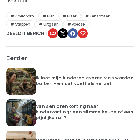
avontuur.
Apeldoorn
Bier
Bizar
Kebabzaak
Stappen
Uitgaan
Voedsel
DEEL DIT BERICHT
Eerder
Ik laat mijn kinderen expres vies worden
buiten – en dat voelt als verzet
Van seniorenkorting naar
kinderkorting: een slimme keuze of een
pijnlijke ruil?