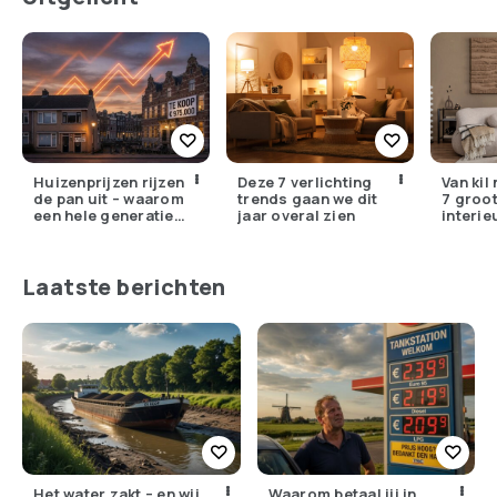
Huizenprijzen rijzen
Deze 7 verlichting
Van kil
de pan uit – waarom
trends gaan we dit
7 groo
een hele generatie
jaar overal zien
interie
voorgoed buitenspel
in 2026
staat
missen
Laatste berichten
Het water zakt – en wij
Waarom betaal jij in