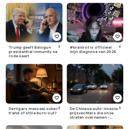
Trump geeft Balogun
#brainrot is officieel
presidential immunity na
mijn diagnose van 2026
rode kaart
Dertigers massaal sober:
De Chinese auto-invasie:
trend of stille burn-out?
prijsvechters die onze
straten overnemen –
maar hoe goed zijn ze
écht?