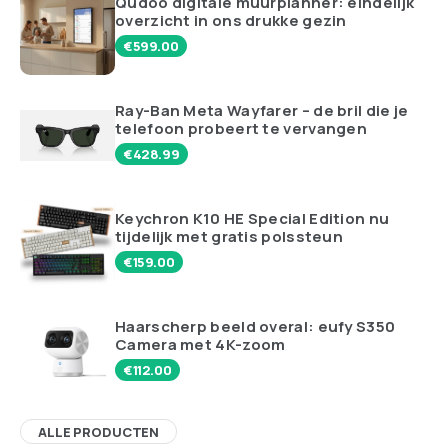
Qudoo digitale muurplanner: eindelijk
overzicht in ons drukke gezin
€
599.00
Ray-Ban Meta Wayfarer – de bril die je
telefoon probeert te vervangen
€
428.99
Keychron K10 HE Special Edition nu
tijdelijk met gratis polssteun
€
159.00
Haarscherp beeld overal: eufy S350
Camera met 4K-zoom
€
112.00
ALLE PRODUCTEN