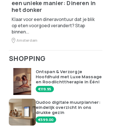
een unieke manier: Dineren in
het donker
Klaar voor een dineravontuur dat je blik
op eten voorgoed verandert? Stap
binnen...
Amsterdam
SHOPPING
Ontspan & Verzorg je
Hoofdhuid met Luxe Massage
en Roodlichttherapie in Één!
€
119.95
Qudoo digitale muurplanner:
eindelijk overzicht in ons
drukke gezin
€
599.00