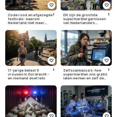
Code rood en afgezegde
Dit zijn de grootste
festivals: waarom
supermarktergernissen
Nederland niet meer
van Nederlanders
tegen zijn eigen weer kan
(herken jij ze?)
17-jarige betast 9
Zelfscankassa’s: hoe
vrouwen in Dordrecht –
supermarkten ons gratis
en niemand doet iets
laten werken en zelf de
winst opstrijken