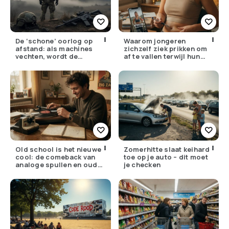
De ‘schone’ oorlog op
Waarom jongeren
afstand: als machines
zichzelf ziek prikken om
vechten, wordt de
af te vallen terwijl hun
drempel om te doden
ouders de huisarts
lager
bellen
Old school is het nieuwe
Zomerhitte slaat keihard
cool: de comeback van
toe op je auto – dit moet
analoge spullen en oude
je checken
gewoontes