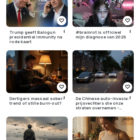
Trump geeft Balogun
#brainrot is officieel
presidential immunity na
mijn diagnose van 2026
rode kaart
Dertigers massaal sober:
De Chinese auto-invasie:
trend of stille burn-out?
prijsvechters die onze
straten overnemen –
maar hoe goed zijn ze
écht?