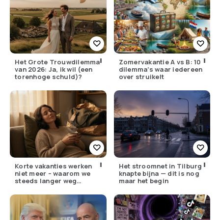
Het Grote Trouwdilemma
Zomervakantie A vs B: 10
van 2026: Ja, ik wil (een
dilemma’s waar iedereen
torenhoge schuld)?
over struikelt
Korte vakanties werken
Het stroomnet in Tilburg
niet meer – waarom we
knapte bijna — dit is nog
steeds langer weg
maar het begin
moeten