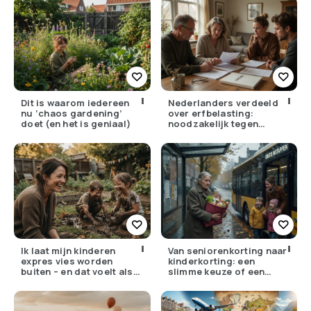
Dit is waarom iedereen
Nederlanders verdeeld
nu ‘chaos gardening’
over erfbelasting:
doet (en het is geniaal)
noodzakelijk tegen
ongelijkheid of oneerlijk?
Ik laat mijn kinderen
Van seniorenkorting naar
expres vies worden
kinderkorting: een
buiten – en dat voelt als
slimme keuze of een
verzet
pijnlijke ruil?