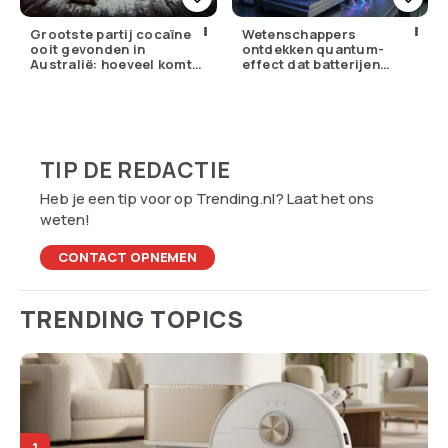
Grootste partij cocaïne
Wetenschappers
ooit gevonden in
ontdekken quantum-
Australië: hoeveel komt
effect dat batterijen
er eigenlijk Nederland
overbodig zou kunnen
binnen?
maken
TIP DE REDACTIE
Heb je een tip voor op Trending.nl? Laat het ons
weten!
CONTACT OPNEMEN
TRENDING TOPICS