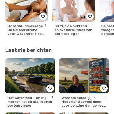
Hoofdhuidmassage:
Dit zijn de ochtend-
De bes
Dé Selfcaretrend
en avondroutines van
weegsc
voor Gezonder Haar
dermatologen
lichaa
en Minder Stress
voor t
Laatste berichten
Het water zakt – en wij
Waarom betaal jij in
merken het straks in onze
Nederland zoveel meer
portemonnee
voor benzine dan de rest
van Europa?