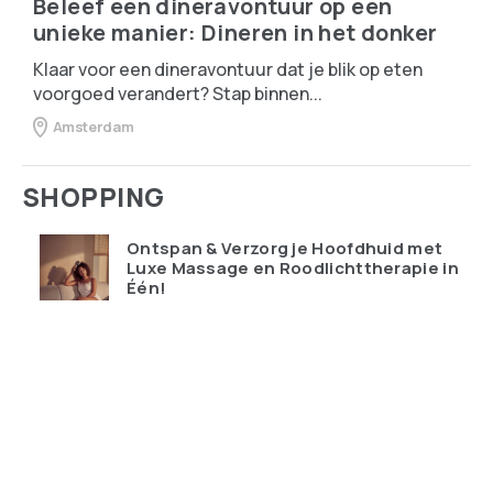
Beleef een dineravontuur op een
unieke manier: Dineren in het donker
Klaar voor een dineravontuur dat je blik op eten
voorgoed verandert? Stap binnen...
Amsterdam
SHOPPING
Ontspan & Verzorg je Hoofdhuid met
Luxe Massage en Roodlichttherapie in
Één!
€
119.95
Qudoo digitale muurplanner: eindelijk
overzicht in ons drukke gezin
€
599.00