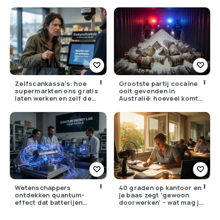
(herken jij ze?)
Zelfscankassa’s: hoe
Grootste partij cocaïne
supermarkten ons gratis
ooit gevonden in
laten werken en zelf de
Australië: hoeveel komt
winst opstrijken
er eigenlijk Nederland
binnen?
Wetenschappers
40 graden op kantoor en
ontdekken quantum-
je baas zegt ‘gewoon
effect dat batterijen
doorwerken’ – wat mag je
overbodig zou kunnen
eigenlijk weigeren?
maken