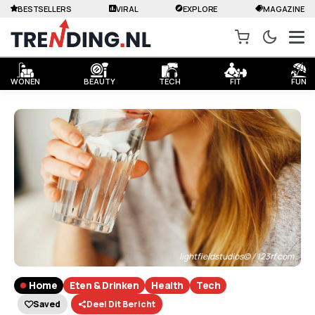
BESTSELLERS
VIRAL
EXPLORE
MAGAZINE
WONEN
BEAUTY
TECH
FIT
FUN
lightfieldstudios© / 123rf.com
Home
Eten & Drinken
Health
Tech
Saved
Deel Dit Bericht