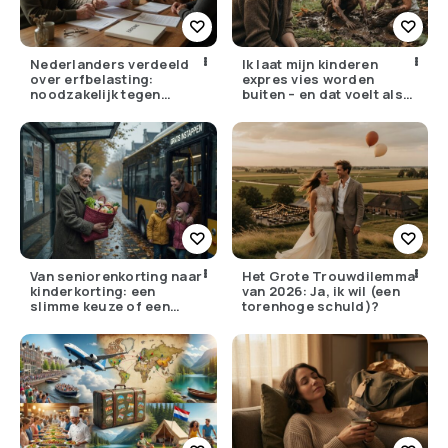
Nederlanders verdeeld
Ik laat mijn kinderen
over erfbelasting:
expres vies worden
noodzakelijk tegen
buiten – en dat voelt als
ongelijkheid of oneerlijk?
verzet
Van seniorenkorting naar
Het Grote Trouwdilemma
kinderkorting: een
van 2026: Ja, ik wil (een
slimme keuze of een
torenhoge schuld)?
pijnlijke ruil?