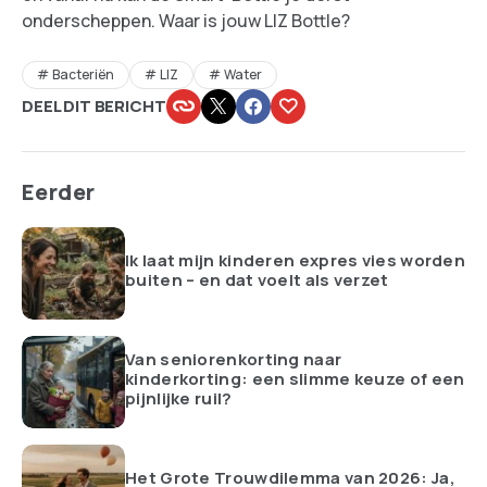
onderscheppen. Waar is jouw LIZ Bottle?
Bacteriën
LIZ
Water
DEEL DIT BERICHT
Eerder
Ik laat mijn kinderen expres vies worden
buiten – en dat voelt als verzet
Van seniorenkorting naar
kinderkorting: een slimme keuze of een
pijnlijke ruil?
Het Grote Trouwdilemma van 2026: Ja,