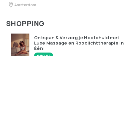
Amsterdam
SHOPPING
Ontspan & Verzorg je Hoofdhuid met
Luxe Massage en Roodlichttherapie in
Één!
€
119.95
Qudoo digitale muurplanner: eindelijk
overzicht in ons drukke gezin
€
599.00
Ray-Ban Meta Wayfarer – de bril die je
telefoon probeert te vervangen
€
428.99