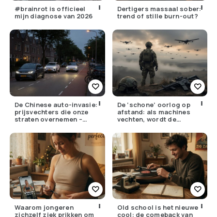
#brainrot is officieel
Dertigers massaal sober:
mijn diagnose van 2026
trend of stille burn-out?
De Chinese auto-invasie:
De ‘schone’ oorlog op
prijsvechters die onze
afstand: als machines
straten overnemen –
vechten, wordt de
maar hoe goed zijn ze
drempel om te doden
écht?
lager
Waarom jongeren
Old school is het nieuwe
zichzelf ziek prikken om
cool: de comeback van