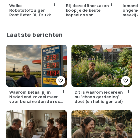
Welke
Bij deze dönerzaken
Iemand
Robotstofzuiger
koop je de beste
ongeme
Past Beter Bij Drukke
kapsalon van
meekijk
Huishoudens:
Nederland
je jou
Dreame en Eufy
camera
Vergeleken
Laatste berichten
Waarom betaal jij in
Dit is waarom iedereen
Nederland zoveel meer
nu ‘chaos gardening’
voor benzine dan de rest
doet (en het is geniaal)
van Europa?