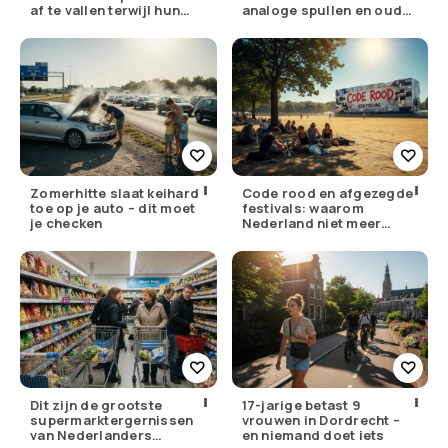
af te vallen terwijl hun
analoge spullen en oude
ouders de huisarts
gewoontes
bellen
Zomerhitte slaat keihard
Code rood en afgezegde
toe op je auto – dit moet
festivals: waarom
je checken
Nederland niet meer
tegen zijn eigen weer kan
Dit zijn de grootste
17-jarige betast 9
supermarktergernissen
vrouwen in Dordrecht –
van Nederlanders
en niemand doet iets