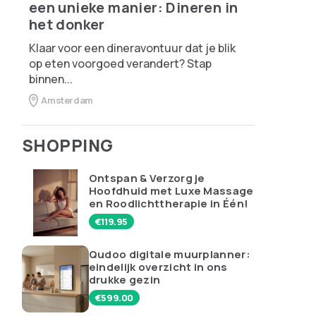
een unieke manier: Dineren in
het donker
Klaar voor een dineravontuur dat je blik
op eten voorgoed verandert? Stap
binnen...
Amsterdam
SHOPPING
Ontspan & Verzorg je
Hoofdhuid met Luxe Massage
en Roodlichttherapie in Één!
€
119.95
Qudoo digitale muurplanner:
eindelijk overzicht in ons
drukke gezin
€
599.00