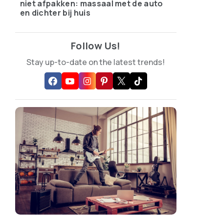
niet afpakken: massaal met de auto
en dichter bij huis
Follow Us!
Stay up-to-date on the latest trends!