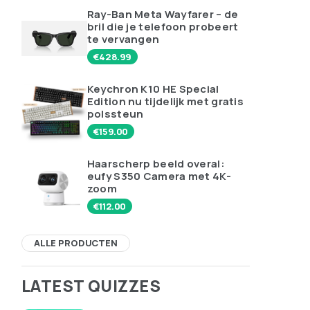
Ray-Ban Meta Wayfarer – de
bril die je telefoon probeert
te vervangen
€
428.99
Keychron K10 HE Special
Edition nu tijdelijk met gratis
polssteun
€
159.00
Haarscherp beeld overal:
eufy S350 Camera met 4K-
zoom
€
112.00
ALLE PRODUCTEN
LATEST QUIZZES