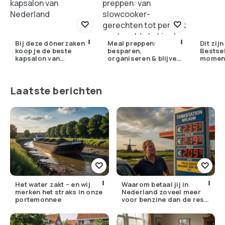
Bij deze dönerzaken
Meal preppen:
Dit zij
koop je de beste
besparen,
Bestsel
kapsalon van
organiseren & blijven
momen
Nederland
genieten
Laatste berichten
Het water zakt – en wij
Waarom betaal jij in
merken het straks in onze
Nederland zoveel meer
portemonnee
voor benzine dan de rest
van Europa?