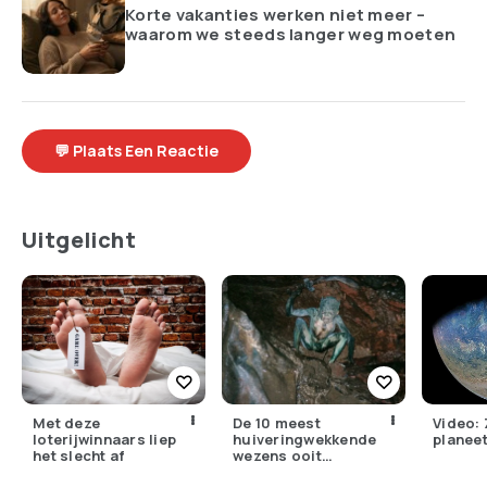
Korte vakanties werken niet meer –
waarom we steeds langer weg moeten
💬 Plaats Een Reactie
Uitgelicht
Met deze
De 10 meest
Video: 
loterijwinnaars liep
huiveringwekkende
planeet
het slecht af
wezens ooit
gevangen op camera