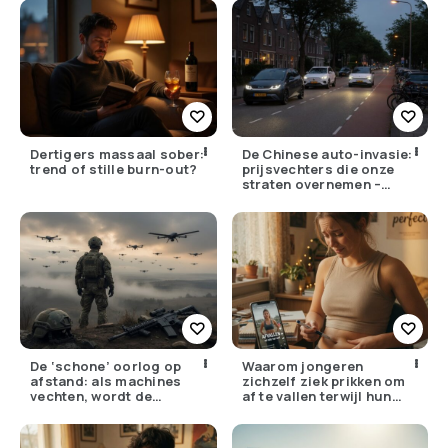
Dertigers massaal sober:
De Chinese auto-invasie:
trend of stille burn-out?
prijsvechters die onze
straten overnemen –
maar hoe goed zijn ze
écht?
De ‘schone’ oorlog op
Waarom jongeren
afstand: als machines
zichzelf ziek prikken om
vechten, wordt de
af te vallen terwijl hun
drempel om te doden
ouders de huisarts
lager
bellen