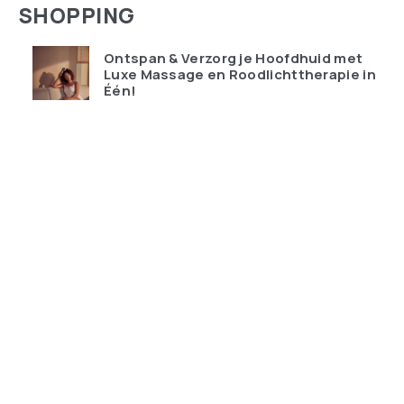
SHOPPING
Ontspan & Verzorg je Hoofdhuid met
Luxe Massage en Roodlichttherapie in
Één!
€
119.95
Qudoo digitale muurplanner: eindelijk
overzicht in ons drukke gezin
€
599.00
Ray-Ban Meta Wayfarer – de bril die je
telefoon probeert te vervangen
€
428.99
Keychron K10 HE Special Edition nu
tijdelijk met gratis polssteun
€
159.00