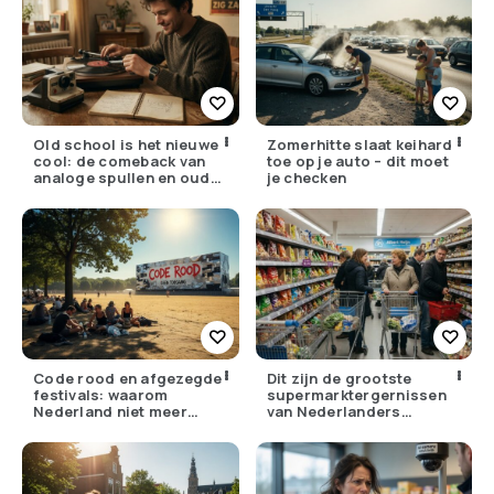
Old school is het nieuwe
Zomerhitte slaat keihard
cool: de comeback van
toe op je auto – dit moet
analoge spullen en oude
je checken
gewoontes
Code rood en afgezegde
Dit zijn de grootste
festivals: waarom
supermarktergernissen
Nederland niet meer
van Nederlanders
tegen zijn eigen weer kan
(herken jij ze?)