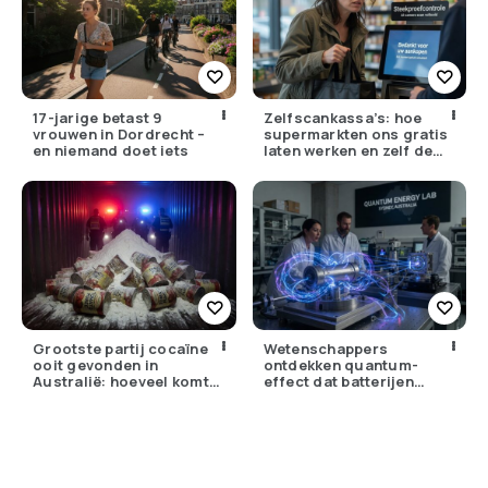
17-jarige betast 9
Zelfscankassa’s: hoe
vrouwen in Dordrecht –
supermarkten ons gratis
en niemand doet iets
laten werken en zelf de
winst opstrijken
Grootste partij cocaïne
Wetenschappers
ooit gevonden in
ontdekken quantum-
Australië: hoeveel komt
effect dat batterijen
er eigenlijk Nederland
overbodig zou kunnen
binnen?
maken