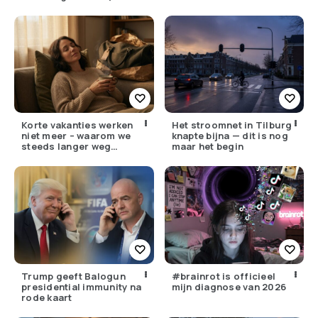
Korte vakanties werken
Het stroomnet in Tilburg
niet meer – waarom we
knapte bijna — dit is nog
steeds langer weg
maar het begin
moeten
Trump geeft Balogun
#brainrot is officieel
presidential immunity na
mijn diagnose van 2026
rode kaart