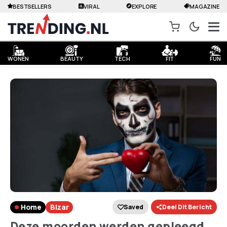
BESTSELLERS
VIRAL
EXPLORE
MAGAZINE
WONEN
BEAUTY
TECH
FIT
FUN
Home
Bizar
Saved
Deel Dit Bericht
Deze moorden werden gepleegd