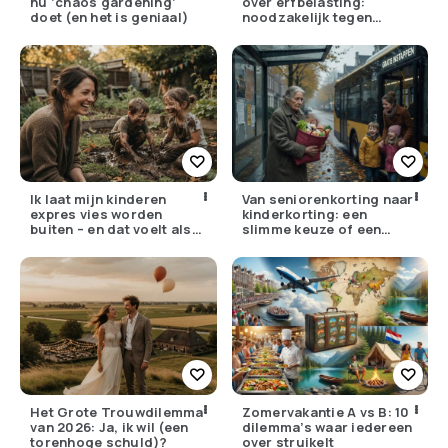
nu ‘chaos gardening’
over erfbelasting:
doet (en het is geniaal)
noodzakelijk tegen
ongelijkheid of oneerlijk?
Ik laat mijn kinderen
Van seniorenkorting naar
expres vies worden
kinderkorting: een
buiten – en dat voelt als
slimme keuze of een
verzet
pijnlijke ruil?
Het Grote Trouwdilemma
Zomervakantie A vs B: 10
van 2026: Ja, ik wil (een
dilemma’s waar iedereen
torenhoge schuld)?
over struikelt