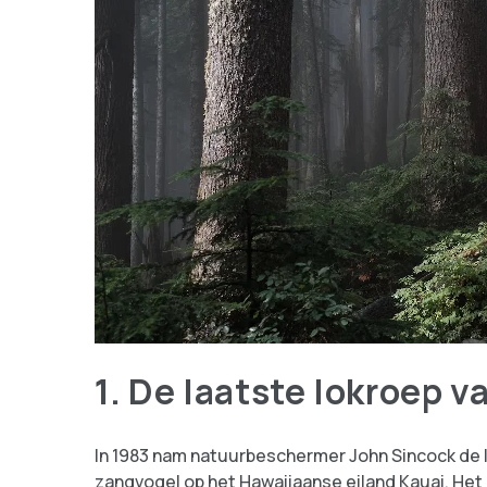
1. De laatste lokroep v
In 1983 nam natuurbeschermer John Sincock de l
zangvogel op het Hawaiiaanse eiland Kauai. Het 