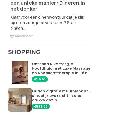
een unieke manier: Dineren in
het donker
Klaar voor een dineravontuur dat je blik
op eten voorgoed verandert? Stap
binnen...
Amsterdam
SHOPPING
Ontspan & Verzorg je
Hoofdhuid met Luxe Massage
en Roodlichttherapie in Één!
€
119.95
Qudoo digitale muurplanner:
eindelijk overzicht in ons
drukke gezin
€
599.00