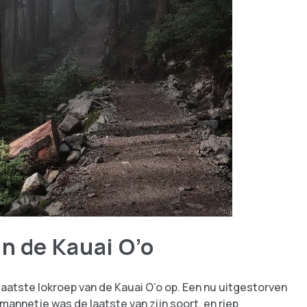
an de Kauai O’o
aatste lokroep van de Kauai O’o op. Een nu uitgestorven
mannetje was de laatste van zijn soort, en riep