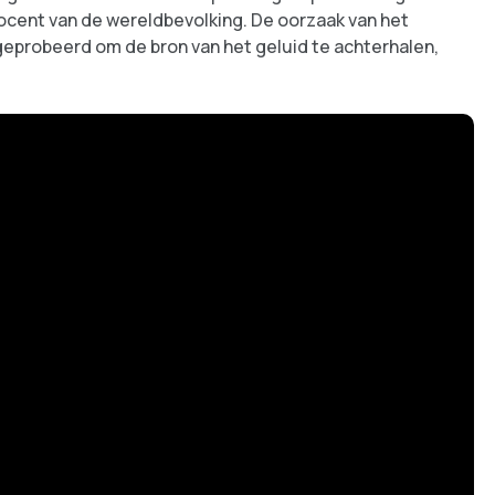
rocent van de wereldbevolking. De oorzaak van het
probeerd om de bron van het geluid te achterhalen,