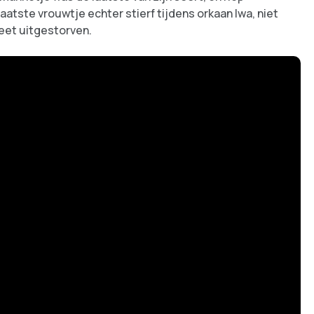
atste vrouwtje echter stierf tijdens orkaan Iwa, niet
eet uitgestorven.