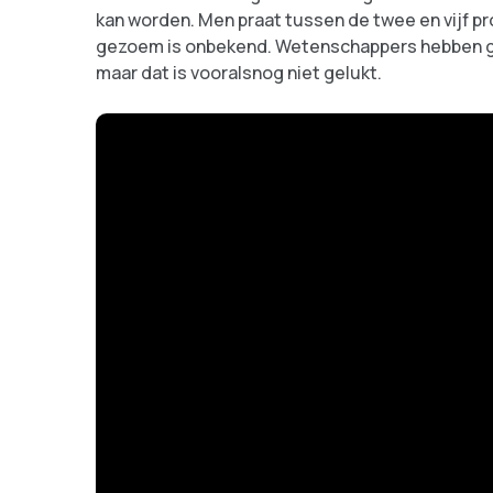
kan worden. Men praat tussen de twee en vijf p
gezoem is onbekend. Wetenschappers hebben ge
maar dat is vooralsnog niet gelukt.