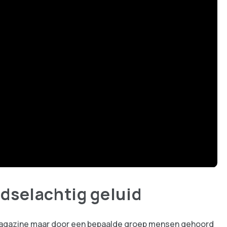
adselachtig geluid
 Magazine maar door een bepaalde groep mensen gehoord