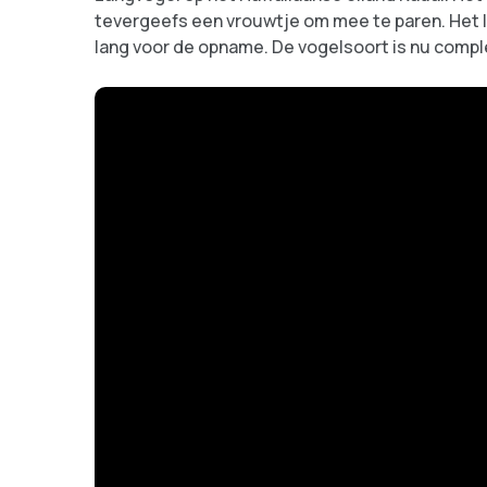
tevergeefs een vrouwtje om mee te paren. Het la
lang voor de opname. De vogelsoort is nu compl