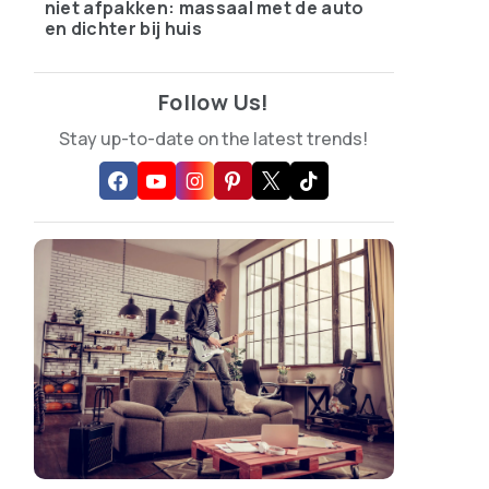
niet afpakken: massaal met de auto
en dichter bij huis
Follow Us!
Stay up-to-date on the latest trends!