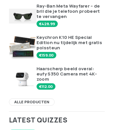
Ray-Ban Meta Wayfarer – de
bril die je telefoon probeert
te vervangen
€
428.99
Keychron K10 HE Special
Edition nu tijdelijk met gratis
polssteun
€
159.00
Haarscherp beeld overal:
eufy S350 Camera met 4K-
zoom
€
112.00
ALLE PRODUCTEN
LATEST QUIZZES