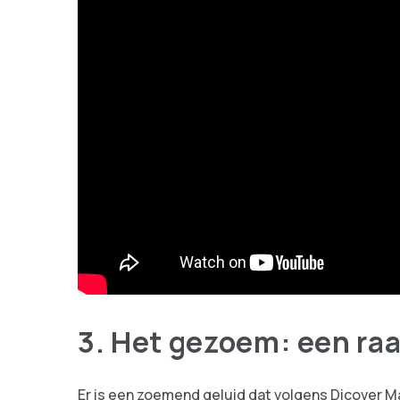
3. Het gezoem: een ra
Er is een zoemend geluid dat volgens Dicover