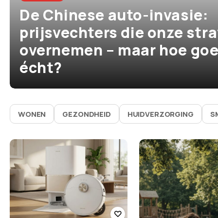
De Chinese auto-invasie:
prijsvechters die onze str
overnemen – maar hoe goed
écht?
WONEN
GEZONDHEID
HUIDVERZORGING
S