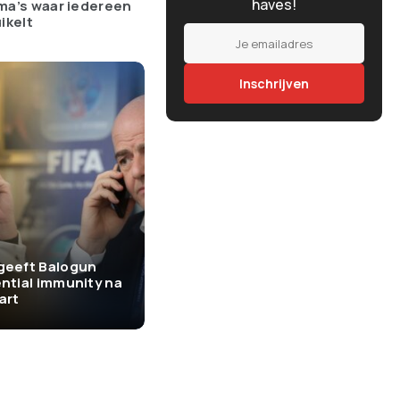
haves!
ma’s waar iedereen
ikelt
geeft Balogun
ntial immunity na
art