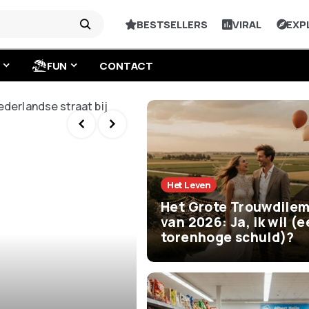
BESTSELLERS
VIRAL
EXP
FUN
CONTACT
Het Leven
Het Grote Trouwdile
van 2026: Ja, ik wil (
torenhoge schuld)?