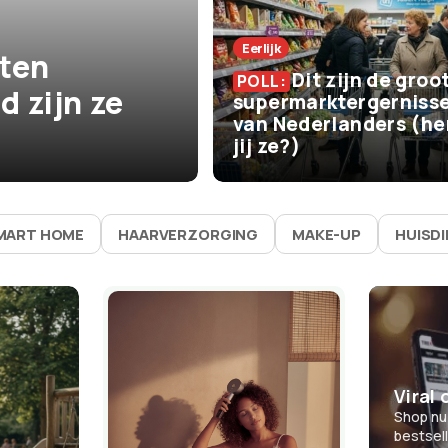
Gesprek Van De Dag
Eerlijk
aten
Waarom betaal 
Dit zijn de groo
POLL:
 zijn ze
meer voor ben
supermarktergerniss
van Nederlanders (he
Europa?
jij ze?)
MART HOME
HAARVERZORGING
MAKE-UP
HUISD
Viral 
Shop nu
bestsel