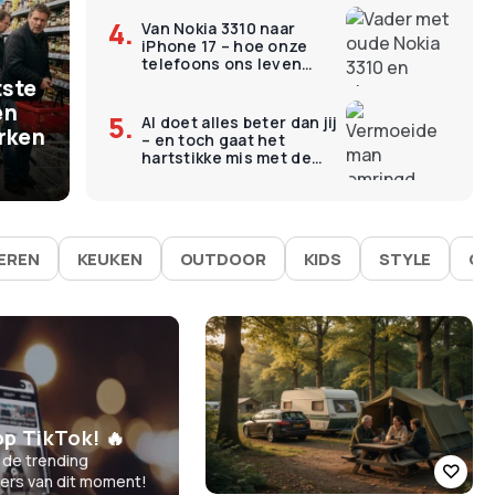
veranderd
Van Nokia 3310 naar
Nu 
iPhone 17 – hoe onze
jij in Nederland zoveel
Z
telefoons ons leven
kaapten
tste
zine dan de rest van
on
en
AI doet alles beter dan jij
rken
– en toch gaat het
wi
hartstikke mis met de
wereld
IEREN
KEUKEN
OUTDOOR
KIDS
STYLE
GA
op TikTok! 🔥
 de trending
lers van dit moment!