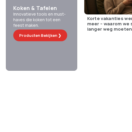
Koken & Tafelen
Innovatieve tools en must-
Korte vakanties we
haves die koken tot een
meer – waarom we 
feest maken.
langer weg moete
Producten Bekijken ❯