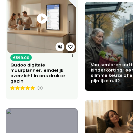
€
599.00
Van seniorenkorti
Qudoo digitale
kinderkorting: ee
muurplanner: eindelijk
slimme keuze of 
overzicht in ons drukke
pijnlijke ruil?
gezin
(3)