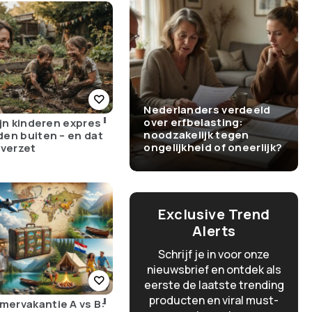
Nederlanders verdeeld
over erfbelasting:
ijn kinderen expres
noodzakelijk tegen
den buiten – en dat
ongelijkheid of oneerlijk?
 verzet
Exclusive Trend
Alerts
Schrijf je in voor onze
nieuwsbrief en ontdek als
eerste de laatste trending
producten en viral must-
mervakantie A vs B: