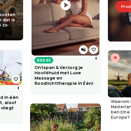
Prod
kosten
n dat is
e zo
€
119.95
Ontspan & Verzorg je
Hoofdhuid met Luxe
Massage en
Roodlichttherapie in Één!
d in één
Waarom be
t, alsof
Nederlan
 vliegt
benzine 
Europa?