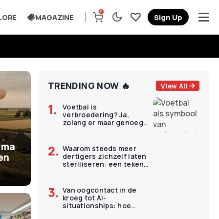
0
LORE
MAGAZINE
Sign Up
TRENDING NOW 🔥
View All
Voetbal is
verbroedering? Ja,
zolang er maar genoeg
geld wordt verdiend
mma
Waarom steeds meer
een
dertigers zichzelf laten
steriliseren: een teken
van hoop of collectieve
wanhoop?
Van oogcontact in de
kroeg tot AI-
situationships: hoe
daten compleet is