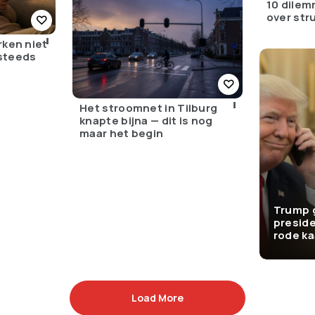
10 dilem
over stru
rken niet
steeds
n
Het stroomnet in Tilburg
knapte bijna — dit is nog
maar het begin
Trump 
preside
rode ka
Load More