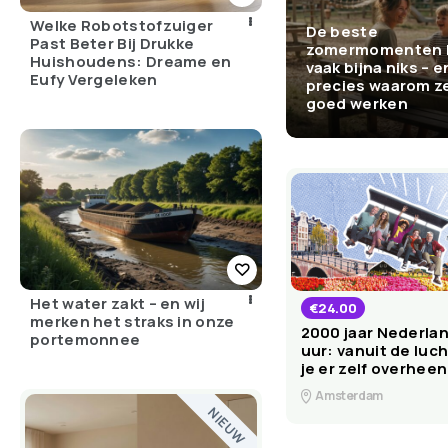
Welke Robotstofzuiger
De beste
Past Beter Bij Drukke
zomermomenten 
Huishoudens: Dreame en
vaak bijna niks – e
Eufy Vergeleken
precies waarom z
goed werken
Het water zakt – en wij
€24.00
merken het straks in onze
2000 jaar Nederlan
portemonnee
uur: vanuit de luch
je er zelf overheen
Amsterdam
NIEUW