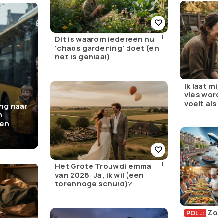
Dit is waarom iedereen nu
‘chaos gardening’ doet (en
het is geniaal)
Ik laat m
vies wor
voelt als
ng naar
n
een
Het Grote Trouwdilemma
van 2026: Ja, ik wil (een
torenhoge schuld)?
Zo
POLL: