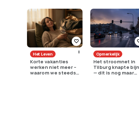
voelt als verzet
een slimme keuze
of een pijnlijke ruil
Het Leven
Opmerkelijk
Korte vakanties
Het stroomnet in
werken niet meer –
Tilburg knapte bij
waarom we steeds
— dit is nog maar
langer weg moeten
het begin