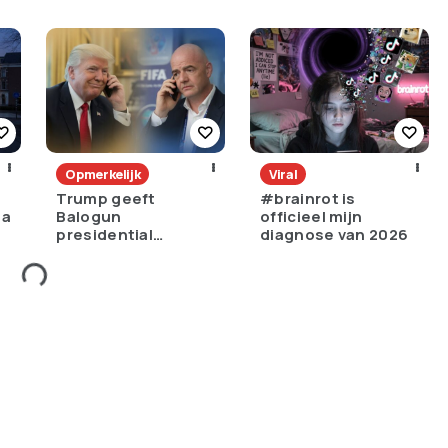
torenhoge
struikelt
?
schuld)?
Opmerkelijk
Viral
Trump geeft
#brainrot is
na
Balogun
officieel mijn
presidential
diagnose van 2026
immunity na rode
kaart