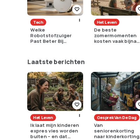
Tech
Het Leven
Welke
De beste
Robotstofzuiger
zomermomenten
Past Beter Bij
kosten vaak bijna
Drukke
niks – en dat is
Huishoudens:
precies waarom ze
Dreame en Eufy
zo goed werken
Laatste berichten
Vergeleken
Het Leven
Gesprek Van De Dag
Ik laat mijn kinderen
Van
expres vies worden
seniorenkorting
buiten – en dat
naar kinderkorting