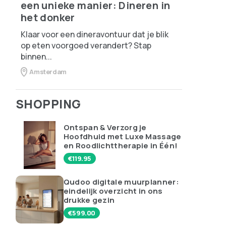
een unieke manier: Dineren in
het donker
Klaar voor een dineravontuur dat je blik
op eten voorgoed verandert? Stap
binnen...
Amsterdam
SHOPPING
Ontspan & Verzorg je
Hoofdhuid met Luxe Massage
en Roodlichttherapie in Één!
€
119.95
Qudoo digitale muurplanner:
eindelijk overzicht in ons
drukke gezin
€
599.00