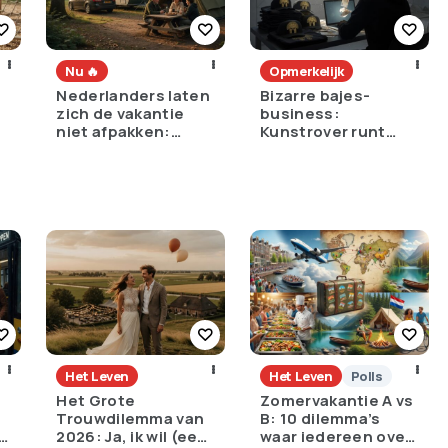
Nu 🔥
Opmerkelijk
Nederlanders laten
Bizarre bajes-
zich de vakantie
business:
niet afpakken:
Kunstrover runt
massaal met de
vanuit de cel een
auto en dichter bij
razend populaire
huis
webshop
Het Leven
Het Leven
Polls
Het Grote
Zomervakantie A vs
Trouwdilemma van
B: 10 dilemma’s
:
2026: Ja, ik wil (een
waar iedereen over