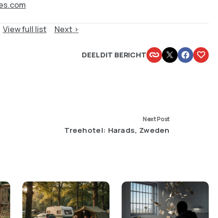
ves.com
View full list
Next
DEEL DIT BERICHT
Next Post
Treehotel: Harads, Zweden