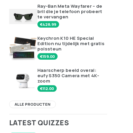
Ray-Ban Meta Wayfarer – de
bril die je telefoon probeert
te vervangen
€
428.99
Keychron K10 HE Special
Edition nu tijdelijk met gratis
polssteun
€
159.00
Haarscherp beeld overal:
eufy S350 Camera met 4K-
zoom
€
112.00
ALLE PRODUCTEN
LATEST QUIZZES