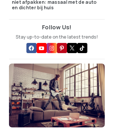
niet afpakken: massaal met de auto
en dichter bij huis
Follow Us!
Stay up-to-date on the latest trends!