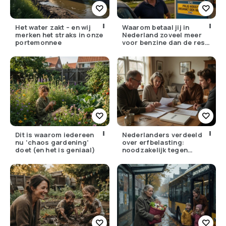
Het water zakt – en wij
Waarom betaal jij in
merken het straks in onze
Nederland zoveel meer
portemonnee
voor benzine dan de rest
van Europa?
Dit is waarom iedereen
Nederlanders verdeeld
nu ‘chaos gardening’
over erfbelasting:
doet (en het is geniaal)
noodzakelijk tegen
ongelijkheid of oneerlijk?