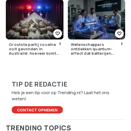
Grootste partij cocaïne
Wetenschappers
ooit gevonden in
ontdekken quantum-
Australië: hoeveel komt
effect dat batterijen
er eigenlijk Nederland
overbodig zou kunnen
binnen?
maken
TIP DE REDACTIE
Heb je een tip voor op Trending.nl? Laat het ons
weten!
CONTACT OPNEMEN
TRENDING TOPICS