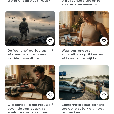
trend of stille burn-out?
prijsvechters die onze
straten overnemen –
maar hoe goed zijn ze
écht?
De ‘schone’ oorlog op
Waarom jongeren
afstand: als machines
zichzelf ziek prikken om
vechten, wordt de
af te vallen terwijl hun
drempel om te doden
ouders de huisarts
lager
bellen
Old school is het nieuwe
Zomerhitte slaat keihard
cool: de comeback van
toe op je auto – dit moet
analoge spullen en oude
je checken