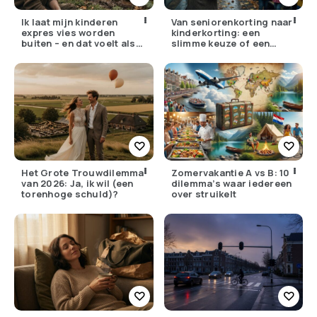
Ik laat mijn kinderen
Van seniorenkorting naar
expres vies worden
kinderkorting: een
buiten – en dat voelt als
slimme keuze of een
verzet
pijnlijke ruil?
Het Grote Trouwdilemma
Zomervakantie A vs B: 10
van 2026: Ja, ik wil (een
dilemma’s waar iedereen
torenhoge schuld)?
over struikelt