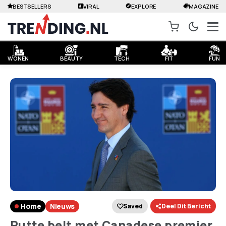
BESTSELLERS
VIRAL
EXPLORE
MAGAZINE
WONEN
BEAUTY
TECH
FIT
FUN
Home
Nieuws
Saved
Deel Dit Bericht
Rutte belt met Canadese premier