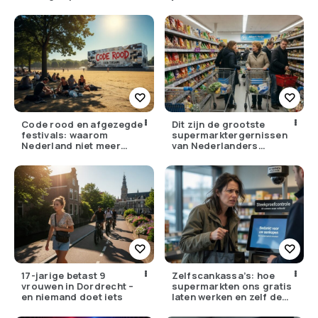
gewoontes
Code rood en afgezegde
Dit zijn de grootste
festivals: waarom
supermarktergernissen
Nederland niet meer
van Nederlanders
tegen zijn eigen weer kan
(herken jij ze?)
17-jarige betast 9
Zelfscankassa’s: hoe
vrouwen in Dordrecht –
supermarkten ons gratis
en niemand doet iets
laten werken en zelf de
winst opstrijken