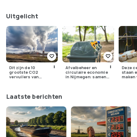
Uitgelicht
Dit zijn de 10
Afvalbeheer en
Deze c
grootste CO2
circulaire economie
staan e
vervuilers van
in Nijmegen: samen
maken 
Nederland
werken aan een
synthe
groene toekomst
Laatste berichten