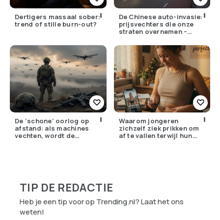
Dertigers massaal sober:
De Chinese auto-invasie:
trend of stille burn-out?
prijsvechters die onze
straten overnemen –
maar hoe goed zijn ze
écht?
De ‘schone’ oorlog op
Waarom jongeren
afstand: als machines
zichzelf ziek prikken om
vechten, wordt de
af te vallen terwijl hun
drempel om te doden
ouders de huisarts
lager
bellen