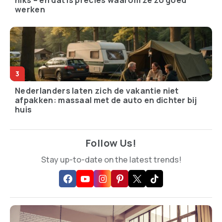
vrouwen in Dordrecht –
supermarkten ons gratis
en niemand doet iets
laten werken en zelf de
winst opstrijken
Grootste partij cocaïne
Wetenschappers
ooit gevonden in
ontdekken quantum-
Australië: hoeveel komt
effect dat batterijen
er eigenlijk Nederland
overbodig zou kunnen
binnen?
maken
TIP DE REDACTIE
Heb je een tip voor op Trending.nl? Laat het ons
weten!
CONTACT OPNEMEN