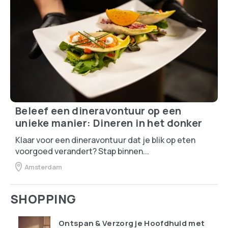
Wat zegt jouw interieur over je
persoonlijkheid? Doe de quiz!
Je interieur zegt meer over je dan je denkt! De
kleuren, meubels en accessoires die je kiest, geven
een kijkje in je karakter en levensstijl. Ben jij een strak
georganiseerde minimalist of eerder een creatieve
dromer met een boho-sfeer?
NAAR DE QUIZ!