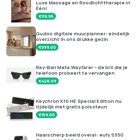
Niewsbrief
Blijf up-to-date: ontvang de nieuwste trends
maandelijks in je mailbox!
TIP VAN DE REDACTIE