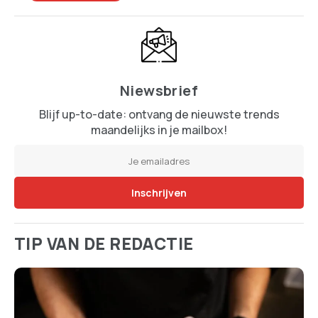
Nederlanders laten zich de vakantie niet
afpakken: massaal met de auto en dichter bij
huis
Follow Us!
Stay up-to-date on the latest trends!