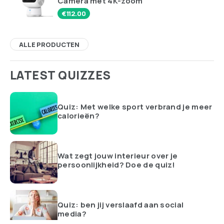
Beleef een dineravontuur op een
unieke manier: Dineren in het donker
Klaar voor een dineravontuur dat je blik op eten
voorgoed verandert? Stap binnen...
Amsterdam
SHOPPING
Ontspan & Verzorg je Hoofdhuid met
Luxe Massage en Roodlichttherapie in
Één!