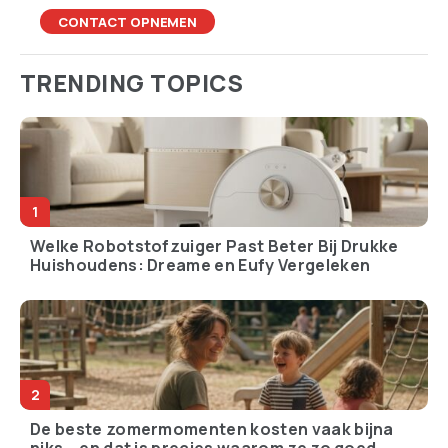
Old school is het nieuwe
Zomerhitte slaat keihard
cool: de comeback van
toe op je auto – dit moet
analoge spullen en oude
je checken
gewoontes
Code rood en afgezegde
Dit zijn de grootste
festivals: waarom
supermarktergernissen
Nederland niet meer
van Nederlanders
tegen zijn eigen weer kan
(herken jij ze?)
17-jarige betast 9
Zelfscankassa’s: hoe