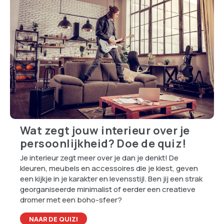
TRENDING TOPICS
Welke Robotstofzuiger Past Beter Bij Drukke
Huishoudens: Dreame en Eufy Vergeleken
De beste zomermomenten kosten vaak bijna
niks – en dat is precies waarom ze zo goed
werken