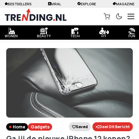
BESTSELLERS
VIRAL
EXPLORE
MAGAZINE
WONEN
BEAUTY
TECH
FIT
FUN
Home
Gadgets
Saved
Deel Dit Bericht
Ga jij de nieuwe iPhone 12 kopen?