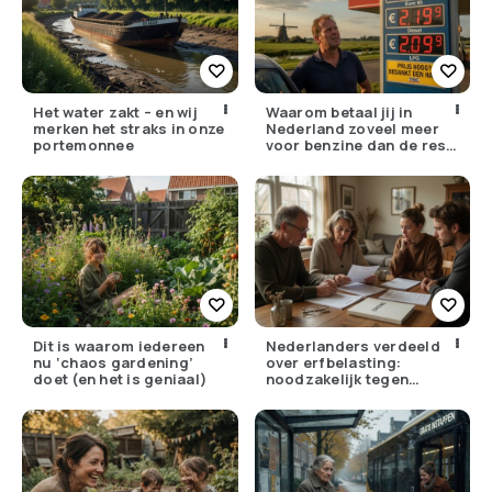
Het water zakt – en wij
Waarom betaal jij in
merken het straks in onze
Nederland zoveel meer
portemonnee
voor benzine dan de rest
van Europa?
Dit is waarom iedereen
Nederlanders verdeeld
nu ‘chaos gardening’
over erfbelasting:
doet (en het is geniaal)
noodzakelijk tegen
ongelijkheid of oneerlijk?