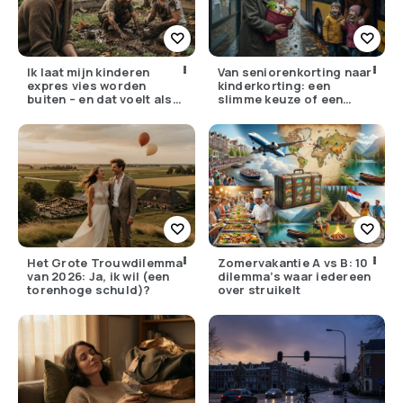
Ik laat mijn kinderen
Van seniorenkorting naar
expres vies worden
kinderkorting: een
buiten – en dat voelt als
slimme keuze of een
verzet
pijnlijke ruil?
Het Grote Trouwdilemma
Zomervakantie A vs B: 10
van 2026: Ja, ik wil (een
dilemma’s waar iedereen
torenhoge schuld)?
over struikelt