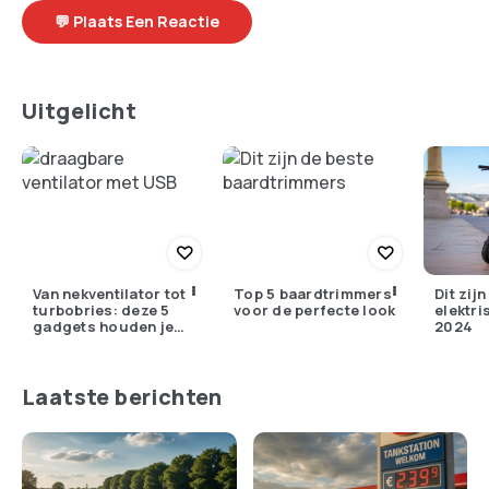
💬 Plaats Een Reactie
Uitgelicht
Van nekventilator tot
Top 5 baardtrimmers
Dit zij
turbobries: deze 5
voor de perfecte look
elektri
gadgets houden je
2024
koel waar je ook bent
Laatste berichten