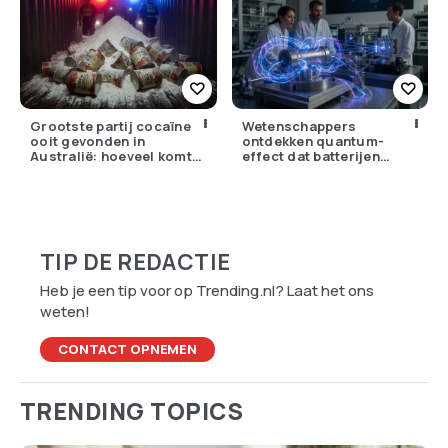
Grootste partij cocaïne
Wetenschappers
ooit gevonden in
ontdekken quantum-
Australië: hoeveel komt
effect dat batterijen
er eigenlijk Nederland
overbodig zou kunnen
binnen?
maken
TIP DE REDACTIE
Heb je een tip voor op Trending.nl? Laat het ons
weten!
CONTACT OPNEMEN
TRENDING TOPICS