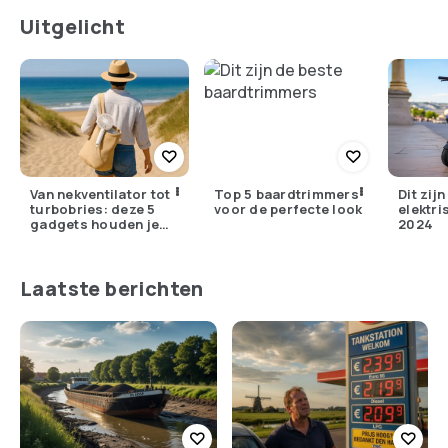
Uitgelicht
Van nekventilator tot
Top 5 baardtrimmers
Dit zij
turbobries: deze 5
voor de perfecte look
elektri
gadgets houden je
2024
koel waar je ook bent
Laatste berichten