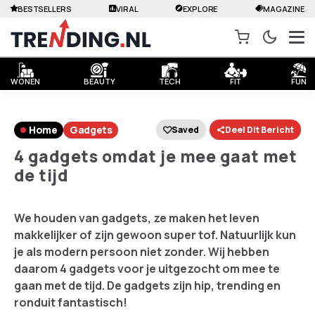
BESTSELLERS
VIRAL
EXPLORE
MAGAZINE
WONEN
BEAUTY
TECH
FIT
FUN
Home
Gadgets
Saved
Deel Dit Bericht
4 gadgets omdat je mee gaat met
de tijd
We houden van gadgets, ze maken het leven
makkelijker of zijn gewoon super tof. Natuurlijk kun
je als modern persoon niet zonder. Wij hebben
daarom 4 gadgets voor je uitgezocht om mee te
gaan met de tijd. De gadgets zijn hip, trending en
ronduit fantastisch!