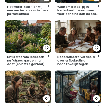
Het water zakt – en wij
Waarom betaal jij in
merken het straks in onze
Nederland zoveel meer
portemonnee
voor benzine dan de rest
van Europa?
Dit is waarom iedereen
Nederlanders verdeeld
nu ‘chaos gardening’
over erfbelasting:
doet (en het is geniaal)
noodzakelijk tegen
ongelijkheid of oneerlijk?