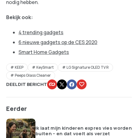
nodig hebben.
Bekijk ook:
4 trending gadgets
6 nieuwe gadgets op de CES 2020
Smart Home Gadgets
KEEP
KeySmart
LG Signature OLED TV R
Peeps Glass Cleaner
DEEL DIT BERICHT
Eerder
Ik laat mijn kinderen expres vies worden
buiten – en dat voelt als verzet