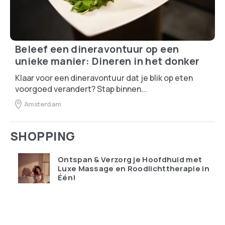
Beleef een dineravontuur op een
unieke manier: Dineren in het donker
Klaar voor een dineravontuur dat je blik op eten
voorgoed verandert? Stap binnen...
Amsterdam
SHOPPING
Ontspan & Verzorg je Hoofdhuid met
Luxe Massage en Roodlichttherapie in
Één!
€
119.95
Qudoo digitale muurplanner: eindelijk