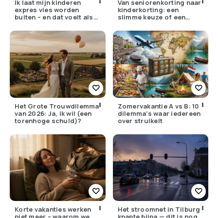
Ik laat mijn kinderen
Van seniorenkorting naar
expres vies worden
kinderkorting: een
buiten – en dat voelt als
slimme keuze of een
verzet
pijnlijke ruil?
Het Grote Trouwdilemma
Zomervakantie A vs B: 10
van 2026: Ja, ik wil (een
dilemma’s waar iedereen
torenhoge schuld)?
over struikelt
Korte vakanties werken
Het stroomnet in Tilburg
niet meer – waarom we
knapte bijna — dit is nog