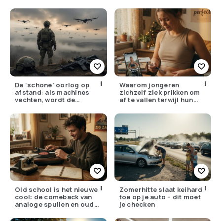
maar hoe goed zijn ze
écht?
De ‘schone’ oorlog op
Waarom jongeren
afstand: als machines
zichzelf ziek prikken om
vechten, wordt de
af te vallen terwijl hun
drempel om te doden
ouders de huisarts
lager
bellen
Old school is het nieuwe
Zomerhitte slaat keihard
cool: de comeback van
toe op je auto – dit moet
analoge spullen en oude
je checken
gewoontes