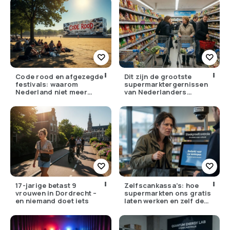
Code rood en afgezegde
Dit zijn de grootste
festivals: waarom
supermarktergernissen
Nederland niet meer
van Nederlanders
tegen zijn eigen weer kan
(herken jij ze?)
17-jarige betast 9
Zelfscankassa’s: hoe
vrouwen in Dordrecht –
supermarkten ons gratis
en niemand doet iets
laten werken en zelf de
winst opstrijken