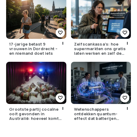
17-jarige betast 9
Zelfscankassa’s: hoe
vrouwen in Dordrecht –
supermarkten ons gratis
en niemand doet iets
laten werken en zelf de
winst opstrijken
Grootste partij cocaïne
Wetenschappers
ooit gevonden in
ontdekken quantum-
Australië: hoeveel komt
effect dat batterijen
er eigenlijk Nederland
overbodig zou kunnen
binnen?
maken