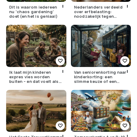
Dit is waarom iedereen
Nederlanders verdeeld
nu ‘chaos gardening’
over erfbelasting:
doet (en het is geniaal)
noodzakelijk tegen
ongelijkheid of oneerlijk?
Ik laat mijn kinderen
Van seniorenkorting naar
expres vies worden
kinderkorting: een
buiten – en dat voelt als
slimme keuze of een
verzet
pijnlijke ruil?