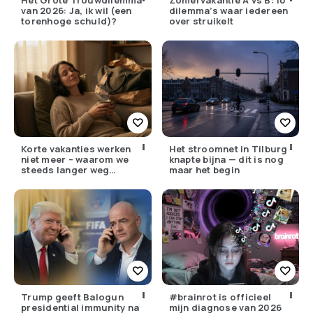
Het Grote Trouwdilemma
Zomervakantie A vs B: 10
van 2026: Ja, ik wil (een
dilemma’s waar iedereen
torenhoge schuld)?
over struikelt
Korte vakanties werken
Het stroomnet in Tilburg
niet meer – waarom we
knapte bijna — dit is nog
steeds langer weg
maar het begin
moeten
Trump geeft Balogun
#brainrot is officieel
presidential immunity na
mijn diagnose van 2026