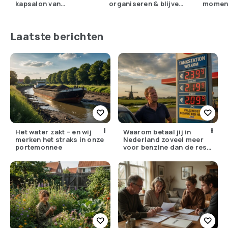
kapsalon van
organiseren & blijven
momen
Nederland
genieten
Laatste berichten
Het water zakt – en wij
Waarom betaal jij in
merken het straks in onze
Nederland zoveel meer
portemonnee
voor benzine dan de rest
van Europa?