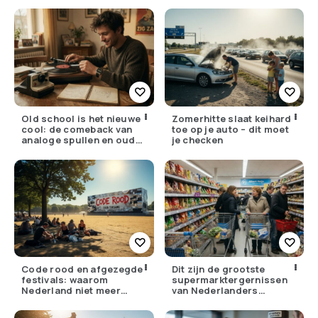
lager
bellen
Old school is het nieuwe
Zomerhitte slaat keihard
cool: de comeback van
toe op je auto – dit moet
analoge spullen en oude
je checken
gewoontes
Code rood en afgezegde
Dit zijn de grootste
festivals: waarom
supermarktergernissen
Nederland niet meer
van Nederlanders
tegen zijn eigen weer kan
(herken jij ze?)