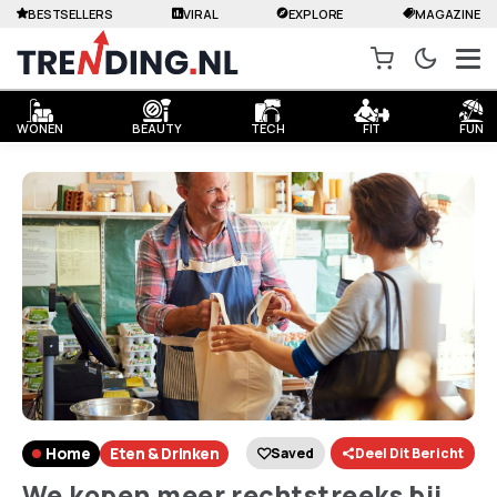
BESTSELLERS
VIRAL
EXPLORE
MAGAZINE
WONEN
BEAUTY
TECH
FIT
FUN
Home
Eten & Drinken
Saved
Deel Dit Bericht
We kopen meer rechtstreeks bij