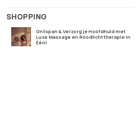
SHOPPING
Ontspan & Verzorg je Hoofdhuid met
Luxe Massage en Roodlichttherapie in
Één!
€
119.95
Qudoo digitale muurplanner: eindelijk
overzicht in ons drukke gezin
€
599.00
Ray-Ban Meta Wayfarer – de bril die je
telefoon probeert te vervangen
€
428.99
Keychron K10 HE Special Edition nu