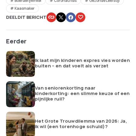
Boerderijwinkel
Coronacrisis
Gezonde Leefstijl
Kaasmaker
DEEL DIT BERICHT
Eerder
Ik laat mijn kinderen expres vies worden
buiten – en dat voelt als verzet
Van seniorenkorting naar
kinderkorting: een slimme keuze of een
pijnlijke ruil?
Het Grote Trouwdilemma van 2026: Ja,
ik wil (een torenhoge schuld)?