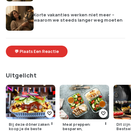
Korte vakanties werken niet meer –
waarom we steeds langer weg moeten
💬 Plaats Een Reactie
Uitgelicht
Bij deze dönerzaken
Meal preppen:
Dit zij
koop je de beste
besparen,
Bestsel