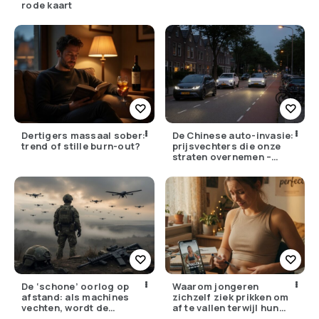
rode kaart
Dertigers massaal sober:
De Chinese auto-invasie:
trend of stille burn-out?
prijsvechters die onze
straten overnemen –
maar hoe goed zijn ze
écht?
De ‘schone’ oorlog op
Waarom jongeren
afstand: als machines
zichzelf ziek prikken om
vechten, wordt de
af te vallen terwijl hun
drempel om te doden
ouders de huisarts