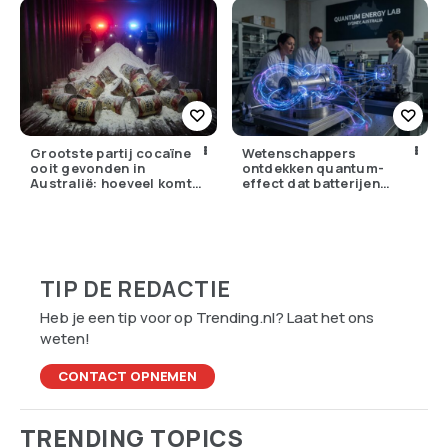
Grootste partij cocaïne
Wetenschappers
ooit gevonden in
ontdekken quantum-
Australië: hoeveel komt
effect dat batterijen
er eigenlijk Nederland
overbodig zou kunnen
binnen?
maken
TIP DE REDACTIE
Heb je een tip voor op Trending.nl? Laat het ons
weten!
CONTACT OPNEMEN
TRENDING TOPICS