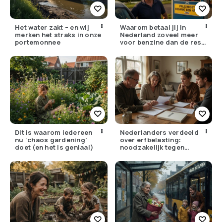
Het water zakt – en wij
Waarom betaal jij in
merken het straks in onze
Nederland zoveel meer
portemonnee
voor benzine dan de rest
van Europa?
Dit is waarom iedereen
Nederlanders verdeeld
nu ‘chaos gardening’
over erfbelasting:
doet (en het is geniaal)
noodzakelijk tegen
ongelijkheid of oneerlijk?