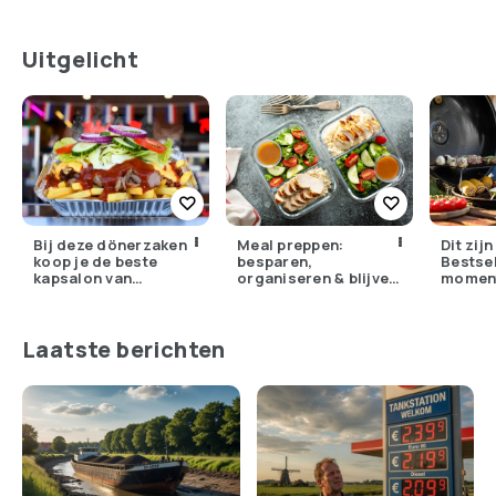
Uitgelicht
Bij deze dönerzaken
Meal preppen:
Dit zij
koop je de beste
besparen,
Bestsel
kapsalon van
organiseren & blijven
momen
Nederland
genieten
Laatste berichten