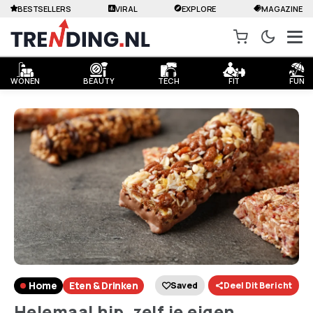
BESTSELLERS
VIRAL
EXPLORE
MAGAZINE
WONEN
BEAUTY
TECH
FIT
FUN
Home
Eten & Drinken
Saved
Deel Dit Bericht
Helemaal hip, zelf je eigen