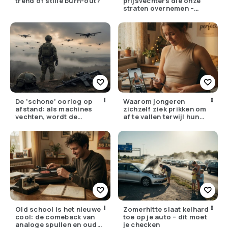
trend of stille burn-out?
prijsvechters die onze
straten overnemen –
maar hoe goed zijn ze
écht?
De ‘schone’ oorlog op
Waarom jongeren
afstand: als machines
zichzelf ziek prikken om
vechten, wordt de
af te vallen terwijl hun
drempel om te doden
ouders de huisarts
lager
bellen
Old school is het nieuwe
Zomerhitte slaat keihard
cool: de comeback van
toe op je auto – dit moet
analoge spullen en oude
je checken