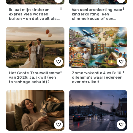
Ik laat mijn kinderen
Van seniorenkorting naar
expres vies worden
kinderkorting: een
buiten – en dat voelt als
slimme keuze of een
verzet
pijnlijke ruil?
Het Grote Trouwdilemma
Zomervakantie A vs B: 10
van 2026: Ja, ik wil (een
dilemma’s waar iedereen
torenhoge schuld)?
over struikelt