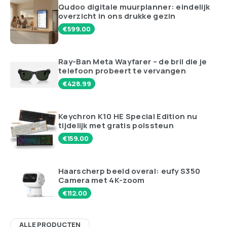
Qudoo digitale muurplanner: eindelijk
overzicht in ons drukke gezin
€
599.00
Ray-Ban Meta Wayfarer – de bril die je
telefoon probeert te vervangen
€
428.99
Keychron K10 HE Special Edition nu
tijdelijk met gratis polssteun
€
159.00
Haarscherp beeld overal: eufy S350
Camera met 4K-zoom
€
112.00
ALLE PRODUCTEN