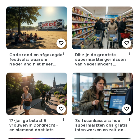
gewoontes
Code rood en afgezegde
Dit zijn de grootste
festivals: waarom
supermarktergernissen
Nederland niet meer
van Nederlanders
tegen zijn eigen weer kan
(herken jij ze?)
17-jarige betast 9
Zelfscankassa’s: hoe
vrouwen in Dordrecht –
supermarkten ons gratis
en niemand doet iets
laten werken en zelf de
winst opstrijken