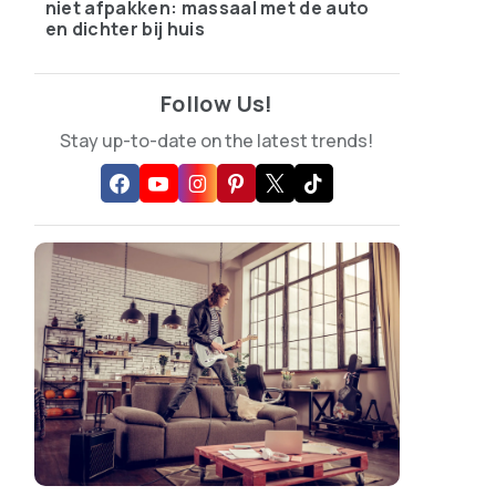
niet afpakken: massaal met de auto
en dichter bij huis
Follow Us!
Stay up-to-date on the latest trends!