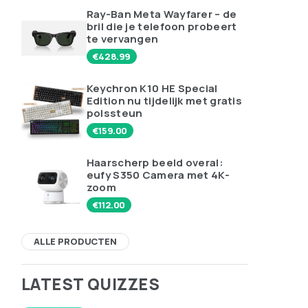
Ray-Ban Meta Wayfarer – de
bril die je telefoon probeert
te vervangen
€
428.99
Keychron K10 HE Special
Edition nu tijdelijk met gratis
polssteun
€
159.00
Haarscherp beeld overal:
eufy S350 Camera met 4K-
zoom
€
112.00
ALLE PRODUCTEN
LATEST QUIZZES