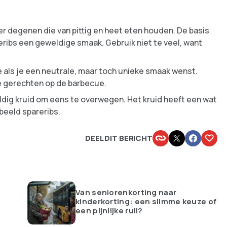
er degenen die van pittig en heet eten houden. De basis
reribs een geweldige smaak. Gebruik niet te veel, want
e als je een neutrale, maar toch unieke smaak wenst.
de gerechten op de barbecue.
eldig kruid om eens te overwegen. Het kruid heeft een wat
beeld spareribs.
DEEL DIT BERICHT
Van seniorenkorting naar
kinderkorting: een slimme keuze of
een pijnlijke ruil?