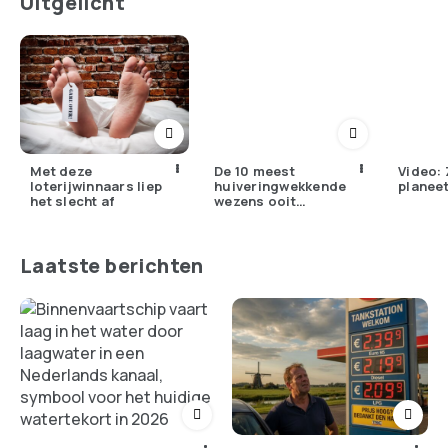
Uitgelicht
Met deze
De 10 meest
Video: 
loterijwinnaars liep
huiveringwekkende
planeet
het slecht af
wezens ooit
gevangen op camera
Laatste berichten