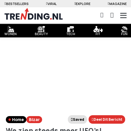
BESTSELLERS
VIRAL
EXPLORE
MAGAZINE
WONEN
BEAUTY
TECH
FIT
FUN
Home
Bizar
Saved
Deel Dit Bericht
We zien steeds meer UFO’s!