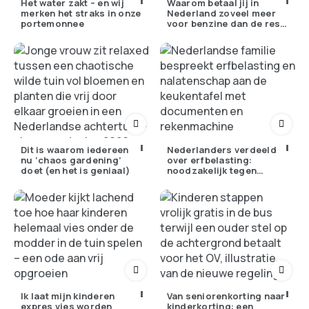
Het water zakt – en wij
Waarom betaal jij in
merken het straks in onze
Nederland zoveel meer
portemonnee
voor benzine dan de rest
van Europa?
Dit is waarom iedereen
Nederlanders verdeeld
nu ‘chaos gardening’
over erfbelasting:
doet (en het is geniaal)
noodzakelijk tegen
ongelijkheid of oneerlijk?
Ik laat mijn kinderen
Van seniorenkorting naar
expres vies worden
kinderkorting: een