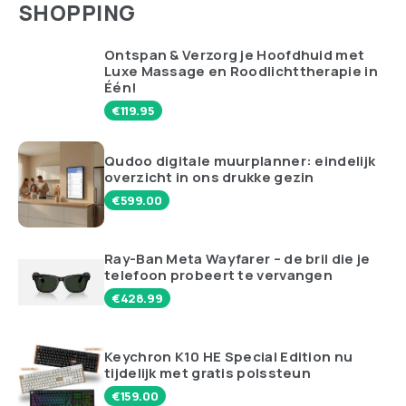
SHOPPING
Ontspan & Verzorg je Hoofdhuid met
Luxe Massage en Roodlichttherapie in
Één!
€
119.95
Qudoo digitale muurplanner: eindelijk
overzicht in ons drukke gezin
€
599.00
Ray-Ban Meta Wayfarer – de bril die je
telefoon probeert te vervangen
€
428.99
Keychron K10 HE Special Edition nu
tijdelijk met gratis polssteun
€
159.00