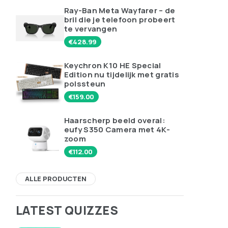
Ray-Ban Meta Wayfarer – de
bril die je telefoon probeert
te vervangen
€
428.99
Keychron K10 HE Special
Edition nu tijdelijk met gratis
polssteun
€
159.00
Haarscherp beeld overal:
eufy S350 Camera met 4K-
zoom
€
112.00
ALLE PRODUCTEN
LATEST QUIZZES