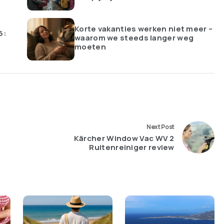
Korte vakanties werken niet meer –
6:
waarom we steeds langer weg
moeten
Next Post
Kärcher Window Vac WV 2
Ruitenreiniger review