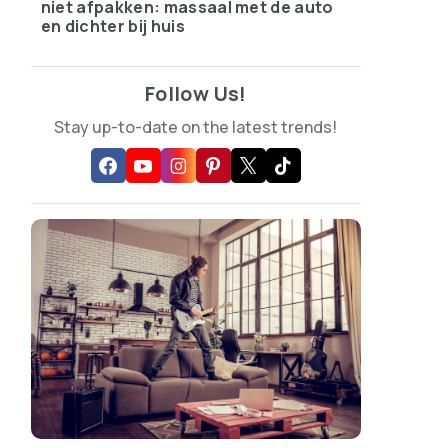
niet afpakken: massaal met de auto
en dichter bij huis
Follow Us!
Stay up-to-date on the latest trends!