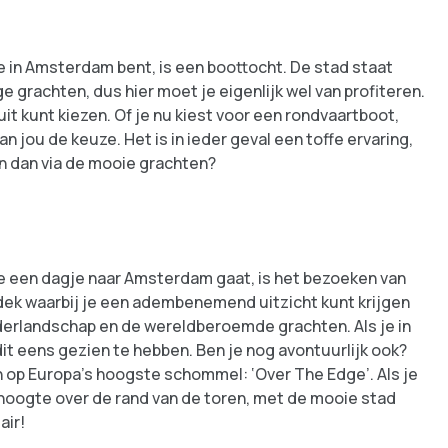
je in Amsterdam bent, is een boottocht. De stad staat
e grachten, dus hier moet je eigenlijk wel van profiteren.
 uit kunt kiezen. Of je nu kiest voor een rondvaartboot,
n jou de keuze. Het is in ieder geval een toffe ervaring,
 dan via de mooie grachten?
je een dagje naar Amsterdam gaat, is het bezoeken van
edek waarbij je een adembenemend uitzicht kunt krijgen
lderlandschap en de wereldberoemde grachten. Als je in
it eens gezien te hebben. Ben je nog avontuurlijk ook?
 op Europa’s hoogste schommel: ‘Over The Edge’. Als je
hoogte over de rand van de toren, met de mooie stad
air!