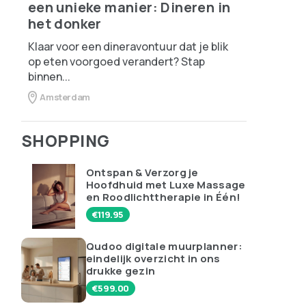
een unieke manier: Dineren in
het donker
Klaar voor een dineravontuur dat je blik
op eten voorgoed verandert? Stap
binnen...
Amsterdam
SHOPPING
Ontspan & Verzorg je
Hoofdhuid met Luxe Massage
en Roodlichttherapie in Één!
€
119.95
Qudoo digitale muurplanner:
eindelijk overzicht in ons
drukke gezin
€
599.00