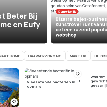
Het Leven
Opmerkelijk
t Beter Bij
De beste zom
Bizarre bajes-busines
me en Eufy
vaak bijna niks
Kunstrover runt vanui
cel een razend popula
waarom ze zo 
webshop
MART HOME
HAARVERZORGING
MAKE-UP
HUISD
Waarom 
gewricht
Vleesetende bacteriën in
gevaarlij
opmars