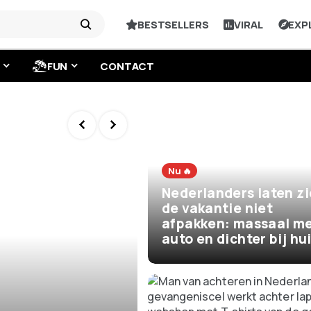
BESTSELLERS
VIRAL
EXP
FUN
CONTACT
Nu 🔥
Nederlanders laten z
de vakantie niet
afpakken: massaal me
auto en dichter bij hu