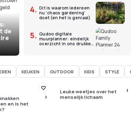
Dit is waarom iedereen
€
11
nu ‘chaos gardening’
ermomenten kosten
O
doet (en het is geniaal)
s:
 – en dat is precies
L
t de
Qudoo digitale
ire
muurplanner: eindelijk
goed werken
É
overzicht in ons drukke
gezin
IEREN
KEUKEN
OUTDOOR
KIDS
STYLE
GA
Leuke weetjes over het
menselijk lichaam
knakken
en en is het
k?