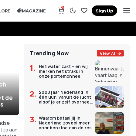
0
LORE
MAGAZINE
Sign Up
Trending Now
View All
Het water zakt – en wij
merken het straks in
onze portemonnee
ich
2000 jaar Nederland in
t de
één uur: vanuit de lucht,
alsof je er zelf overheen
is
vliegt
Waarom betaal jij in
Nederland zoveel meer
voor benzine dan de rest
van Europa?