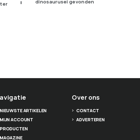
dinosaurusei gevonden
jter
avigatie
Over ons
NIEUWSTE ARTIKELEN
CONTACT
MIJN ACCOUNT
ADVERTEREN
PRODUCTEN
MAGAZINE