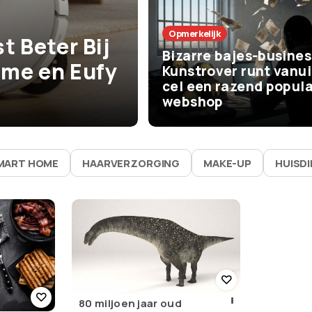
Het Leven
Opmerkelijk
t Beter Bij
De beste zom
Bizarre bajes-busines
me en Eufy
vaak bijna niks
Kunstrover runt vanui
cel een razend popula
waarom ze zo 
webshop
MART HOME
HAARVERZORGING
MAKE-UP
HUISD
80 miljoen jaar oud