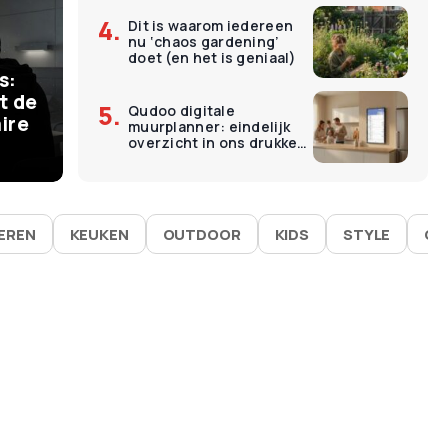
Dit is waarom iedereen
€
11
nu ‘chaos gardening’
ermomenten kosten
O
doet (en het is geniaal)
s:
 – en dat is precies
L
t de
Qudoo digitale
ire
muurplanner: eindelijk
goed werken
É
overzicht in ons drukke
gezin
IEREN
KEUKEN
OUTDOOR
KIDS
STYLE
GA