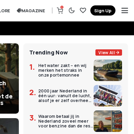
0
LORE
MAGAZINE
Sign Up
Trending Now
View All
Het water zakt – en wij
merken het straks in
onze portemonnee
ich
2000 jaar Nederland in
t de
één uur: vanuit de lucht,
alsof je er zelf overheen
is
vliegt
Waarom betaal jij in
Nederland zoveel meer
voor benzine dan de rest
van Europa?