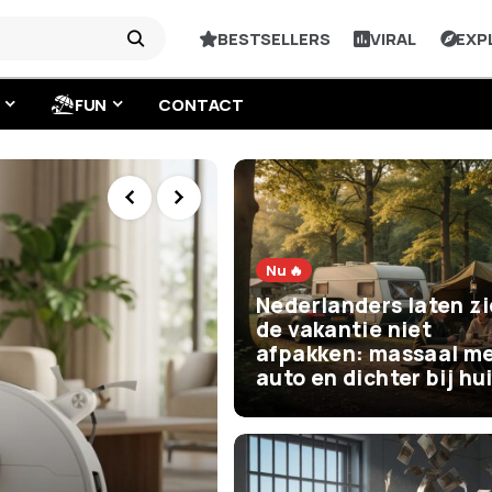
BESTSELLERS
VIRAL
EXP
FUN
CONTACT
Nu 🔥
Nederlanders laten z
de vakantie niet
afpakken: massaal me
auto en dichter bij hu