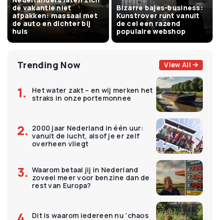
de vakantie niet
Bizarre bajes-business:
afpakken: massaal met
Kunstrover runt vanuit
de auto en dichter bij
de cel een razend
huis
populaire webshop
Trending Now
View All
Het water zakt – en wij merken het
straks in onze portemonnee
2000 jaar Nederland in één uur:
vanuit de lucht, alsof je er zelf
overheen vliegt
Waarom betaal jij in Nederland
zoveel meer voor benzine dan de
rest van Europa?
Dit is waarom iedereen nu ‘chaos