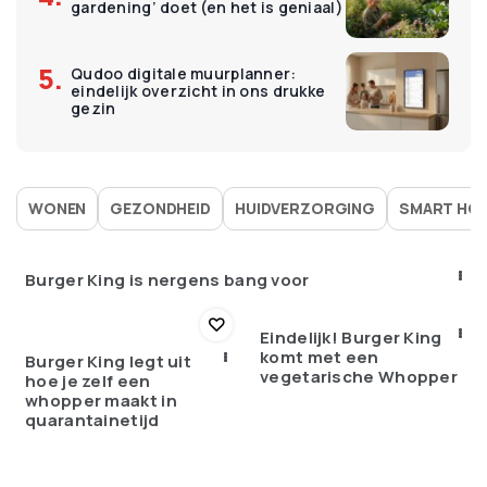
gardening’ doet (en het is geniaal)
Qudoo digitale muurplanner:
eindelijk overzicht in ons drukke
gezin
WONEN
GEZONDHEID
HUIDVERZORGING
SMART HO
Burger King is nergens bang voor
Eindelijk! Burger King
komt met een
Burger King legt uit
vegetarische Whopper
hoe je zelf een
whopper maakt in
quarantainetijd