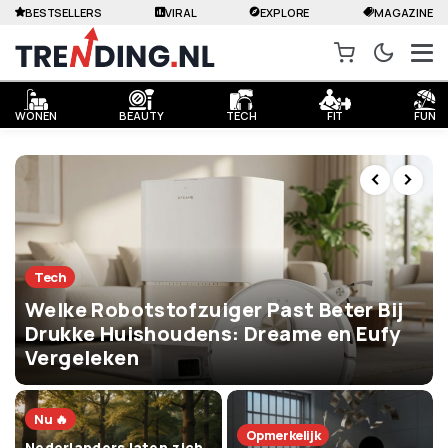
BESTSELLERS
VIRAL
EXPLORE
MAGAZINE
WONEN
BEAUTY
TECH
FIT
FUN
Tech
Welke Robotstofzuiger Past Beter Bij
Drukke Huishoudens: Dreame en Eufy
Vergeleken
Nu 🔥
Opmerkelijk
Nederlanders laten zich