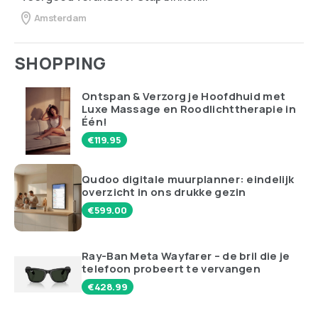
Amsterdam
SHOPPING
Ontspan & Verzorg je Hoofdhuid met
Luxe Massage en Roodlichttherapie in
Één!
€
119.95
Qudoo digitale muurplanner: eindelijk
overzicht in ons drukke gezin
€
599.00
Ray-Ban Meta Wayfarer – de bril die je
telefoon probeert te vervangen
€
428.99