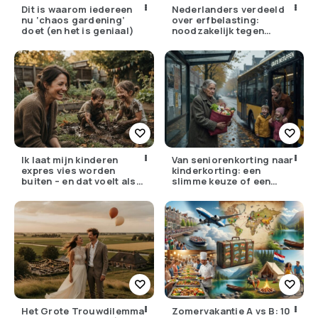
Dit is waarom iedereen
Nederlanders verdeeld
nu ‘chaos gardening’
over erfbelasting:
doet (en het is geniaal)
noodzakelijk tegen
ongelijkheid of oneerlijk?
Ik laat mijn kinderen
Van seniorenkorting naar
expres vies worden
kinderkorting: een
buiten – en dat voelt als
slimme keuze of een
verzet
pijnlijke ruil?
Het Grote Trouwdilemma
Zomervakantie A vs B: 10