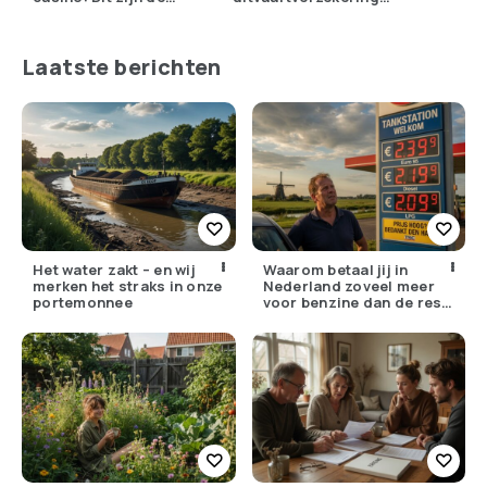
laatste trends
op een goede manier
Laatste berichten
Het water zakt – en wij
Waarom betaal jij in
merken het straks in onze
Nederland zoveel meer
portemonnee
voor benzine dan de rest
van Europa?