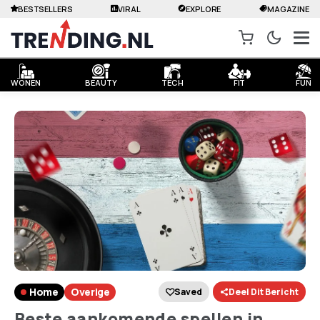
BESTSELLERS
VIRAL
EXPLORE
MAGAZINE
WONEN
BEAUTY
TECH
FIT
FUN
Home
Overige
Saved
Deel Dit Bericht
Beste aankomende spellen in