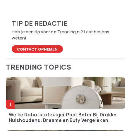
lager
bellen
TIP DE REDACTIE
Heb je een tip voor op Trending.nl? Laat het ons
weten!
CONTACT OPNEMEN
TRENDING TOPICS
Welke Robotstofzuiger Past Beter Bij Drukke
Huishoudens: Dreame en Eufy Vergeleken