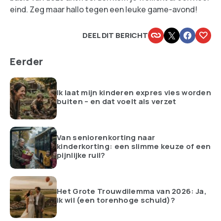
eind. Zeg maar hallo tegen een leuke game-avond!
DEEL DIT BERICHT
Eerder
Ik laat mijn kinderen expres vies worden
buiten – en dat voelt als verzet
Van seniorenkorting naar
kinderkorting: een slimme keuze of een
pijnlijke ruil?
Het Grote Trouwdilemma van 2026: Ja,
ik wil (een torenhoge schuld)?