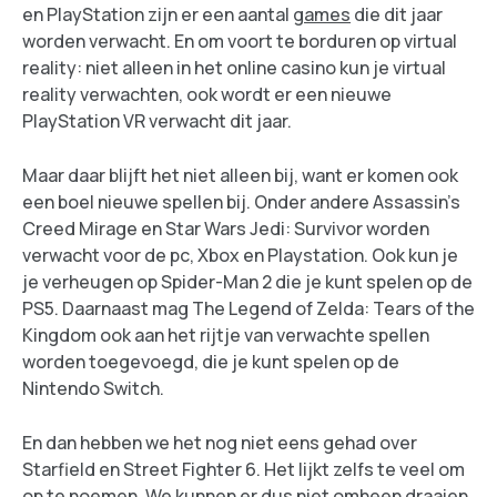
en PlayStation zijn er een aantal
games
die dit jaar
worden verwacht. En om voort te borduren op virtual
reality: niet alleen in het online casino kun je virtual
reality verwachten, ook wordt er een nieuwe
PlayStation VR verwacht dit jaar.
Maar daar blijft het niet alleen bij, want er komen ook
een boel nieuwe spellen bij. Onder andere Assassin’s
Creed Mirage en Star Wars Jedi: Survivor worden
verwacht voor de pc, Xbox en Playstation. Ook kun je
je verheugen op Spider-Man 2 die je kunt spelen op de
PS5. Daarnaast mag The Legend of Zelda: Tears of the
Kingdom ook aan het rijtje van verwachte spellen
worden toegevoegd, die je kunt spelen op de
Nintendo Switch.
En dan hebben we het nog niet eens gehad over
Starfield en Street Fighter 6. Het lijkt zelfs te veel om
op te noemen. We kunnen er dus niet omheen draaien