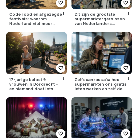
Code rood en afgezegde
Dit zijn de grootste
festivals: waarom
supermarktergernissen
Nederland niet meer
van Nederlanders
tegen zijn eigen weer kan
(herken jij ze?)
17-jarige betast 9
Zelfscankassa’s: hoe
vrouwen in Dordrecht –
supermarkten ons gratis
en niemand doet iets
laten werken en zelf de
winst opstrijken