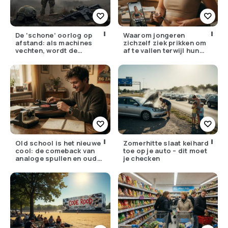
De ‘schone’ oorlog op
Waarom jongeren
afstand: als machines
zichzelf ziek prikken om
vechten, wordt de
af te vallen terwijl hun
drempel om te doden
ouders de huisarts
lager
bellen
Old school is het nieuwe
Zomerhitte slaat keihard
cool: de comeback van
toe op je auto – dit moet
analoge spullen en oude
je checken
gewoontes