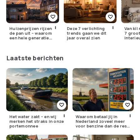
Huizenprijzen rijzen
Deze 7 verlichting
Van kil
de pan uit – waarom
trends gaan we dit
7 groo
een hele generatie
jaar overal zien
interie
voorgoed buitenspel
in 2026
staat
missen
Laatste berichten
Het water zakt – en wij
Waarom betaal jij in
merken het straks in onze
Nederland zoveel meer
portemonnee
voor benzine dan de rest
van Europa?