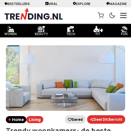
BESTSELLERS
VIRAL
EXPLORE
MAGAZINE
WONEN
BEAUTY
TECH
FIT
FUN
Home
Living
Saved
Deel Dit Bericht
Trendy woonkamers: de beste