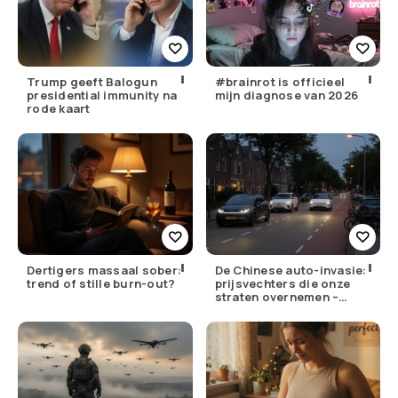
Trump geeft Balogun
#brainrot is officieel
presidential immunity na
mijn diagnose van 2026
rode kaart
Dertigers massaal sober:
De Chinese auto-invasie:
trend of stille burn-out?
prijsvechters die onze
straten overnemen –
maar hoe goed zijn ze
écht?