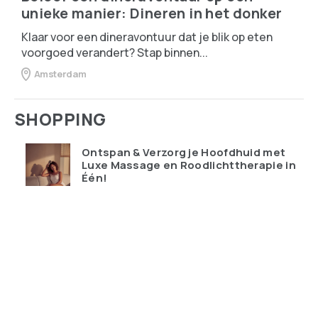
unieke manier: Dineren in het donker
Klaar voor een dineravontuur dat je blik op eten
voorgoed verandert? Stap binnen...
Amsterdam
SHOPPING
Ontspan & Verzorg je Hoofdhuid met
Luxe Massage en Roodlichttherapie in
Één!
€
119.95
Qudoo digitale muurplanner: eindelijk
overzicht in ons drukke gezin
€
599.00
Ray-Ban Meta Wayfarer – de bril die je