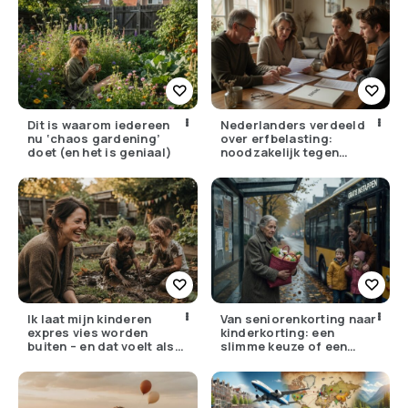
Dit is waarom iedereen
Nederlanders verdeeld
nu ‘chaos gardening’
over erfbelasting:
doet (en het is geniaal)
noodzakelijk tegen
ongelijkheid of oneerlijk?
Ik laat mijn kinderen
Van seniorenkorting naar
expres vies worden
kinderkorting: een
buiten – en dat voelt als
slimme keuze of een
verzet
pijnlijke ruil?