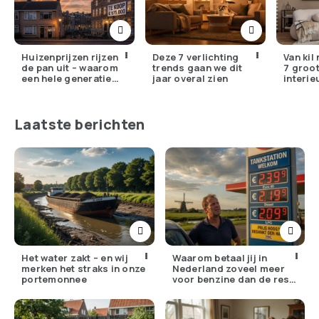
Huizenprijzen rijzen
Deze 7 verlichting
Van kil
de pan uit – waarom
trends gaan we dit
7 groo
een hele generatie
jaar overal zien
interie
voorgoed buitenspel
in 2026
staat
missen
Laatste berichten
Het water zakt – en wij
Waarom betaal jij in
merken het straks in onze
Nederland zoveel meer
portemonnee
voor benzine dan de rest
van Europa?