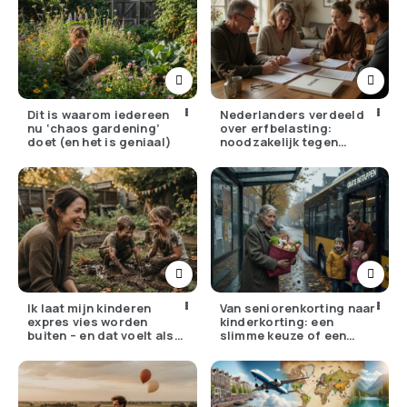
Dit is waarom iedereen
Nederlanders verdeeld
nu ‘chaos gardening’
over erfbelasting:
doet (en het is geniaal)
noodzakelijk tegen
ongelijkheid of oneerlijk?
Ik laat mijn kinderen
Van seniorenkorting naar
expres vies worden
kinderkorting: een
buiten – en dat voelt als
slimme keuze of een
verzet
pijnlijke ruil?