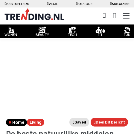
BESTSELLERS
VIRAL
EXPLORE
MAGAZINE
WONEN
BEAUTY
TECH
FIT
FUN
Home
Living
Saved
Deel Dit Bericht
De beste natuurlijke middelen