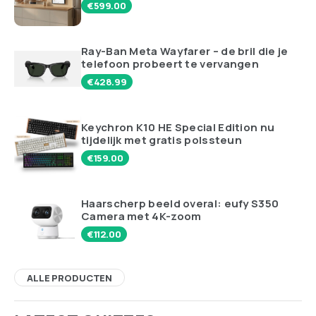
€
599.00
Ray-Ban Meta Wayfarer – de bril die je
telefoon probeert te vervangen
€
428.99
Keychron K10 HE Special Edition nu
tijdelijk met gratis polssteun
€
159.00
Haarscherp beeld overal: eufy S350
Camera met 4K-zoom
€
112.00
ALLE PRODUCTEN